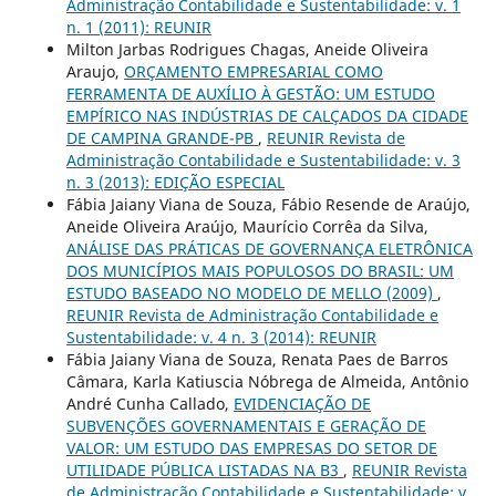
Administração Contabilidade e Sustentabilidade: v. 1
n. 1 (2011): REUNIR
Milton Jarbas Rodrigues Chagas, Aneide Oliveira
Araujo,
ORÇAMENTO EMPRESARIAL COMO
FERRAMENTA DE AUXÍLIO À GESTÃO: UM ESTUDO
EMPÍRICO NAS INDÚSTRIAS DE CALÇADOS DA CIDADE
DE CAMPINA GRANDE-PB
,
REUNIR Revista de
Administração Contabilidade e Sustentabilidade: v. 3
n. 3 (2013): EDIÇÃO ESPECIAL
Fábia Jaiany Viana de Souza, Fábio Resende de Araújo,
Aneide Oliveira Araújo, Maurício Corrêa da Silva,
ANÁLISE DAS PRÁTICAS DE GOVERNANÇA ELETRÔNICA
DOS MUNICÍPIOS MAIS POPULOSOS DO BRASIL: UM
ESTUDO BASEADO NO MODELO DE MELLO (2009)
,
REUNIR Revista de Administração Contabilidade e
Sustentabilidade: v. 4 n. 3 (2014): REUNIR
Fábia Jaiany Viana de Souza, Renata Paes de Barros
Câmara, Karla Katiuscia Nóbrega de Almeida, Antônio
André Cunha Callado,
EVIDENCIAÇÃO DE
SUBVENÇÕES GOVERNAMENTAIS E GERAÇÃO DE
VALOR: UM ESTUDO DAS EMPRESAS DO SETOR DE
UTILIDADE PÚBLICA LISTADAS NA B3
,
REUNIR Revista
de Administração Contabilidade e Sustentabilidade: v.