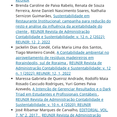
REUNIR
Brenda Caroline de Paiva Rabelo, Renata de Souza
Ferreira, Anne Danieli Nascimento Soares, Nathalia
Sernizon Guimarães,
Sustentabilidade em
Restaurante Institucional: campanha para redução do
resto e análise da influência da aceitabilidade do
cliente
,
REUNIR Revista de Administração
Contabilidade e Sustentabilidade: v. 12 n. 2 (2022):
REUNIR: 12, 2, 2022
Jackelin Dias Condé, Celia Maria Lima dos Santos,
Tiago Monteiro Condé,
A Contabilidade ambiental no
aproveitamento de resíduos madeireiros em
Rorainópolis, sul de Roraima
,
REUNIR Revista de
Administração Contabilidade e Sustentabilidade: v. 12
n. 1 (2022): REUNIR: 12, 1, 2022
Maressa Gabriela de Queiroz Andrade, Rodolfo Maia
Rosado Cascudo Rodrigues, Yuri Gomes Paiva
Azevedo,
A Intenção de Gerenciar Resultados e o Dark
Triad em Estudantes e Profissionais Contábeis
,
REUNIR Revista de Administração Contabilidade e
Sustentabilidade: v. 10 n. 4 (2020): REUNIR
José Ribamar Marques de Carvalho,
EDITORIAL, VOL.
7, Nº 2, 2017.
,
REUNIR Revista de Administração