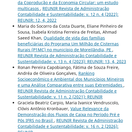
da Coprodução e da Economia Circular: um estudo
multicasos
,
REUNIR Revista de Administração
Contabilidade e Sustentabilidade: v. 12 n. 4 (2022):
REUNIR: 12, 4, 2022
Maria do Socorro da Costa Duarte, Eliane Pinheiro de
Sousa, Isabela Kristina Ferreira de Freitas, Ahmad
Saeed Khan,
Qualidade de vida das famílias
beneficiárias do Programa Um Milhão de Cisternas
Rurais (P1MC) no município de Moreilândia, PE
,
REUNIR Revista de Administração Contabilidade e
Sustentabilidade: v. 13 n. 4 (2023): REUNIR: 13, 4, 2023
Ronan Pereira Capobiango, Fátima de Souza Freire,
Andréa de Oliveira Gonçalves,
Ranking
Socioeconômico e Ambiental dos Municípios Mineiros
e uma Análise Comparativa entre suas Extremidades
,
REUNIR Revista de Administração Contabilidade e
Sustentabilidade: v. 11 n. 2 (2021): REUNIR
Graciela Beatriz Carpio, Maria Ivanice Vendruscolo,
Clóvis Antônio Kronbauer,
Value Relevance da
Demonstração dos Fluxos de Caixa no Período Pré e
Pós IFRS no Brasil
,
REUNIR Revista de Administração
Contabilidade e Sustentabilidade: v. 16 n. 2 (2026):