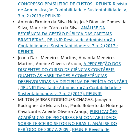
CONGRESSO BRASILEIRO DE CUSTOS
,
REUNIR Revista
de Administração Contabilidade e Sustentabilidade: v.
3 n. 2 (2013): REUNIR
Antonio Firmino da Silva Neto, José Dionísio Gomes da
Silva, Maurício Côrrea da Silva,
ANÁLISE DA
EFICIÊNCIA DA GESTÃO PÚBLICA DAS CAPITAIS
BRASILEIRAS
,
REUNIR Revista de Administração
Contabilidade e Sustentabilidade: v. 7 n. 2 (2017):
REUNIR
Joana Darc Medeiros Martins, Amanda Medeiros
Martins, Aneide Oliveira Araújo,
A PERCEPÇÃO DOS
DISCENTES DO CURSO DE CIÊNCIAS CONTÁBEIS
QUANTO ÀS HABILIDADES E COMPETÊNCIAS
DESENVOLVIDAS NA DISCIPLINA DE PERÍCIA CONTÁBIL
,
REUNIR Revista de Administração Contabilidade e
Sustentabilidade: v. 7 n. 2 (2017): REUNIR
MILTON JARBAS RODRIGUES CHAGAS, Janayna
Rodrigues de Morais Luz, Paulo Roberto da Nóbrega
Cavalcante, Aneide Oliveira Araújo,
PUBLICAÇÕES
ACADÊMICAS DE PESQUISAS EM CONTABILIDADE
SOBRE TERCEIRO SETOR NO BRASIL: ANÁLISE DO
PERÍODO DE 2007 A 2009
,
REUNIR Revista de