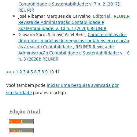
Contabilidade e Sustentabilidade: v. 7 n. 2 (2017):
REUNIR
José Ribamar Marques de Carvalho,
Editorial
,
REUNIR
Revista de Administração Contabilidade e
Sustentabilidade: v. 10 n. 1 (2020): REUNIR
Giovana Sordi Schiavi, Ariel Behr,
Características dos
diferentes modelos de negócios contábeis em relação
às áreas da Contabilidade
,
REUNIR Revista de
Administração Contabilidade e Sustentabilidade: v. 10
n. 3 (2020): REUNIR
<<
<
1
2
3
4
5
6
7
8
9
10
11
Você também pode
iniciar uma pesquisa avançada por
similaridade
para este artigo.
Edição Atual