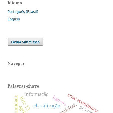
Idioma
Português (Brasil)
English
Enviar Submissão
Navegar
Palavras-chave
informação
crise econômica
bancos
ifric 13
classificação
proventos