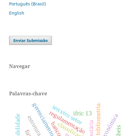
Português (Brasil)
English
Enviar Submissão
Navegar
Palavras-chave
gerenciamento de resultados
bibliometria.
terceiro setor
regulamentação
ifric 13
crise econômica
bancos
classificação