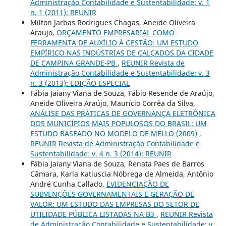
Administração Contabilidade e Sustentabilidade: v. 1
n. 1 (2011): REUNIR
Milton Jarbas Rodrigues Chagas, Aneide Oliveira
Araujo,
ORÇAMENTO EMPRESARIAL COMO
FERRAMENTA DE AUXÍLIO À GESTÃO: UM ESTUDO
EMPÍRICO NAS INDÚSTRIAS DE CALÇADOS DA CIDADE
DE CAMPINA GRANDE-PB
,
REUNIR Revista de
Administração Contabilidade e Sustentabilidade: v. 3
n. 3 (2013): EDIÇÃO ESPECIAL
Fábia Jaiany Viana de Souza, Fábio Resende de Araújo,
Aneide Oliveira Araújo, Maurício Corrêa da Silva,
ANÁLISE DAS PRÁTICAS DE GOVERNANÇA ELETRÔNICA
DOS MUNICÍPIOS MAIS POPULOSOS DO BRASIL: UM
ESTUDO BASEADO NO MODELO DE MELLO (2009)
,
REUNIR Revista de Administração Contabilidade e
Sustentabilidade: v. 4 n. 3 (2014): REUNIR
Fábia Jaiany Viana de Souza, Renata Paes de Barros
Câmara, Karla Katiuscia Nóbrega de Almeida, Antônio
André Cunha Callado,
EVIDENCIAÇÃO DE
SUBVENÇÕES GOVERNAMENTAIS E GERAÇÃO DE
VALOR: UM ESTUDO DAS EMPRESAS DO SETOR DE
UTILIDADE PÚBLICA LISTADAS NA B3
,
REUNIR Revista
de Administração Contabilidade e Sustentabilidade: v.