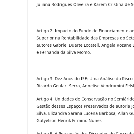
Juliana Rodrigues Oliveira e Kárem Cristina de S
Artigo 2: Impacto do Fundo de Financiamento a
Superior na Rentabilidade das Empresas do Set
autores Gabriel Duarte Locateli, Angela Rozane L
e Fernanda da Silva Momo.
Artigo 3: Dez Anos do ISE: Uma Análise do Risc
Ricardo Goulart Serra, Annelise Vendramini Fels
Artigo 4: Unidades de Conservação no Semiárido 
Gestão desses Espaços Preservados de autoria Jos
Silva, Elizandra Sarana Lucena Barbosa, Allan Gu
Gutyelson Henrik Firmino Nunes
Artigo 5: A Percepção dos Discentes do Curso de