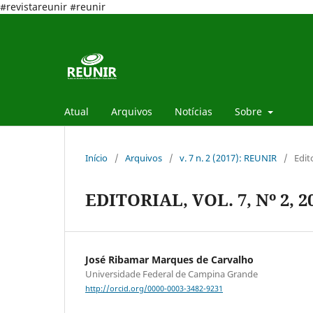
#revistareunir #reunir
Atual
Arquivos
Notícias
Sobre
Início
/
Arquivos
/
v. 7 n. 2 (2017): REUNIR
/
Edit
EDITORIAL, VOL. 7, Nº 2, 2
José Ribamar Marques de Carvalho
Universidade Federal de Campina Grande
http://orcid.org/0000-0003-3482-9231