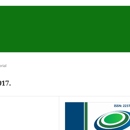
orial
017.