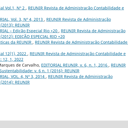
ial Vol.1, Nº 2
,
REUNIR Revista de Administração Contabilidade e
IAL, Vol. 3, Nº 4, 2013
,
REUNIR Revista de Administração
4 (2013): REUNIR
RIAL – Edição Especial Rio +20
,
REUNIR Revista de Administração
 2 (2012): EDIÇÃO ESPECIAL RIO +20
ísticas da REUNIR
,
REUNIR Revista de Administração Contabilidade
ial 12(1), 2022
,
REUNIR Revista de Administração Contabilidade e
: 12, 1, 2022
 Marques de Carvalho,
EDITORIAL REUNIR, v. 6, n. 1, 2016
,
REUNIR
ustentabilidade: v. 6 n. 1 (2016): REUNIR
IAL, VOL. 4, Nº 3, 2014
,
REUNIR Revista de Administração
3 (2014): REUNIR