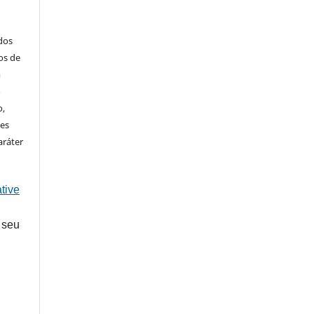
ados
os de
m
o
o,
ões
aráter
tive
 seu