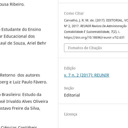
ousa Ribeiro.
Como Citar
Carvalho, J. R. M. de. (2017). EDITORIAL, VO
Nº 2, 2017.
REUNIR Revista De Administração
o Estudante do Ensino
Contabilidade E Sustentabilidade
,
7
(2), i.
or Educacional dos
https://doi.org/10.18696/reunir.v7i2.631
eal de Souza, Ariel Behr
Fomatos de Citação
Edição
v. 7 n. 2 (2017): REUNIR
o-Retorno dos autores
berg e Luiz Paulo Fávero.
Seção
Brasileiro: Estudo da
Editorial
é Irivaldo Alves Oliveira
stavo Freire da Silva,
Licença
 Ciências Contábeis