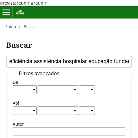
#revistareunir #reunir
Início
/
Buscar
Buscar
Filtros avançados
De
Até
Autor