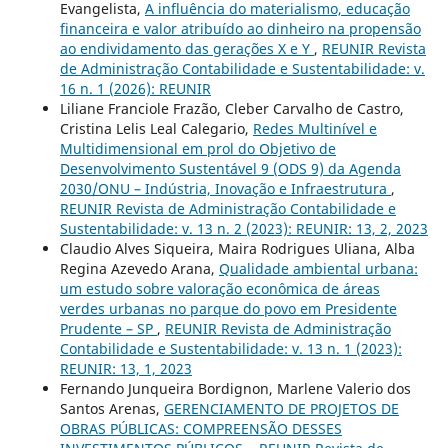
Evangelista,
A influência do materialismo, educação
financeira e valor atribuído ao dinheiro na propensão
ao endividamento das gerações X e Y
,
REUNIR Revista
de Administração Contabilidade e Sustentabilidade: v.
16 n. 1 (2026): REUNIR
Liliane Franciole Frazão, Cleber Carvalho de Castro,
Cristina Lelis Leal Calegario,
Redes Multinível e
Multidimensional em prol do Objetivo de
Desenvolvimento Sustentável 9 (ODS 9) da Agenda
2030/ONU – Indústria, Inovação e Infraestrutura
,
REUNIR Revista de Administração Contabilidade e
Sustentabilidade: v. 13 n. 2 (2023): REUNIR: 13, 2, 2023
Claudio Alves Siqueira, Maira Rodrigues Uliana, Alba
Regina Azevedo Arana,
Qualidade ambiental urbana:
um estudo sobre valoração econômica de áreas
verdes urbanas no parque do povo em Presidente
Prudente – SP
,
REUNIR Revista de Administração
Contabilidade e Sustentabilidade: v. 13 n. 1 (2023):
REUNIR: 13, 1, 2023
Fernando Junqueira Bordignon, Marlene Valerio dos
Santos Arenas,
GERENCIAMENTO DE PROJETOS DE
OBRAS PÚBLICAS: COMPREENSÃO DESSES