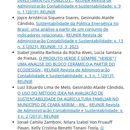
INVESTIMENTOS PÚBLICOS.
,
REUNIR Revista de
Administração Contabilidade e Sustentabilidade: v. 9
n. 1 (2019): REUNIR
Joyce Aristércia Siqueira Soares, Gesinaldo Ataíde
Cândido,
Sustentabilidade da Política Energética no
Brasil: uma análise a partir de um conjunto de
indicadores relacionais
,
REUNIR Revista de
Administração Contabilidade e Sustentabilidade: v. 13
n. 3 (2023): REUNIR: 13, 3, 2023
Isabel Joselita Barbosa da Rocha Alves, Lúcia Santana
de Freitas,
O PRODUTO VERDE É SEMPRE “VERDE”?
UMA ANÁLISE DO BLOCO CERÂMICO A PARTIR DO
ECODESIGN
,
REUNIR Revista de Administração
Contabilidade e Sustentabilidade: v. 3 n. 1 (2013):
REUNIR
Luiz Eduardo Lima de Melo, Gesinaldo Ataíde Cândido,
O USO DO MÉTODO IDEA NA AVALIAÇÃO DE
SUSTENTABILIDADE DA AGRICULTURA FAMILIAR NO
MUNICÍPIO DE CEARÁ-MIRIM – RN.
,
REUNIR Revista
de Administração Contabilidade e Sustentabilidade: v.
3 n. 2 (2013): REUNIR
Ionaé Camila Zamboni, Nilara Izabel Von Fruauff
Pavan, Kelly Cristina Benetti Tonani Tosta,
O