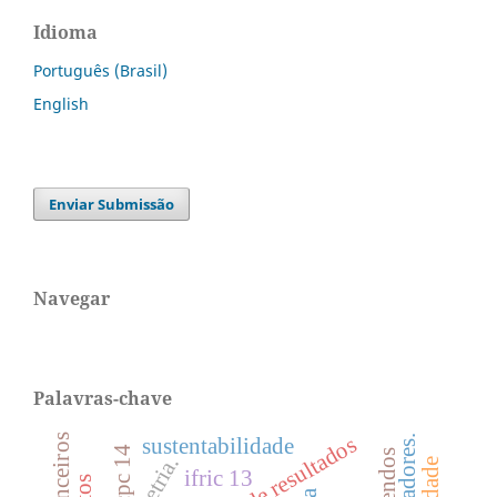
Idioma
Português (Brasil)
English
Enviar Submissão
Navegar
Palavras-chave
sustentabilidade
icpc 14
ifric 13