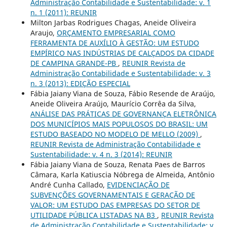
Administração Contabilidade e Sustentabilidade: v. 1
n. 1 (2011): REUNIR
Milton Jarbas Rodrigues Chagas, Aneide Oliveira
Araujo,
ORÇAMENTO EMPRESARIAL COMO
FERRAMENTA DE AUXÍLIO À GESTÃO: UM ESTUDO
EMPÍRICO NAS INDÚSTRIAS DE CALÇADOS DA CIDADE
DE CAMPINA GRANDE-PB
,
REUNIR Revista de
Administração Contabilidade e Sustentabilidade: v. 3
n. 3 (2013): EDIÇÃO ESPECIAL
Fábia Jaiany Viana de Souza, Fábio Resende de Araújo,
Aneide Oliveira Araújo, Maurício Corrêa da Silva,
ANÁLISE DAS PRÁTICAS DE GOVERNANÇA ELETRÔNICA
DOS MUNICÍPIOS MAIS POPULOSOS DO BRASIL: UM
ESTUDO BASEADO NO MODELO DE MELLO (2009)
,
REUNIR Revista de Administração Contabilidade e
Sustentabilidade: v. 4 n. 3 (2014): REUNIR
Fábia Jaiany Viana de Souza, Renata Paes de Barros
Câmara, Karla Katiuscia Nóbrega de Almeida, Antônio
André Cunha Callado,
EVIDENCIAÇÃO DE
SUBVENÇÕES GOVERNAMENTAIS E GERAÇÃO DE
VALOR: UM ESTUDO DAS EMPRESAS DO SETOR DE
UTILIDADE PÚBLICA LISTADAS NA B3
,
REUNIR Revista
de Administração Contabilidade e Sustentabilidade: v.