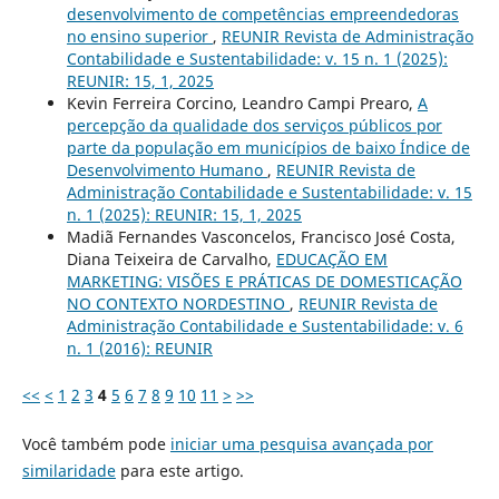
desenvolvimento de competências empreendedoras
no ensino superior
,
REUNIR Revista de Administração
Contabilidade e Sustentabilidade: v. 15 n. 1 (2025):
REUNIR: 15, 1, 2025
Kevin Ferreira Corcino, Leandro Campi Prearo,
A
percepção da qualidade dos serviços públicos por
parte da população em municípios de baixo Índice de
Desenvolvimento Humano
,
REUNIR Revista de
Administração Contabilidade e Sustentabilidade: v. 15
n. 1 (2025): REUNIR: 15, 1, 2025
Madiã Fernandes Vasconcelos, Francisco José Costa,
Diana Teixeira de Carvalho,
EDUCAÇÃO EM
MARKETING: VISÕES E PRÁTICAS DE DOMESTICAÇÃO
NO CONTEXTO NORDESTINO
,
REUNIR Revista de
Administração Contabilidade e Sustentabilidade: v. 6
n. 1 (2016): REUNIR
<<
<
1
2
3
4
5
6
7
8
9
10
11
>
>>
Você também pode
iniciar uma pesquisa avançada por
similaridade
para este artigo.