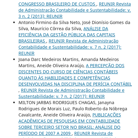
CONGRESSO BRASILEIRO DE CUSTOS
,
REUNIR Revista
de Administração Contabilidade e Sustentabilidade: v.
3 n. 2 (2013): REUNIR
Antonio Firmino da Silva Neto, José Dionísio Gomes da
Silva, Maurício Côrrea da Silva,
ANÁLISE DA
EFICIÊNCIA DA GESTÃO PÚBLICA DAS CAPITAIS
BRASILEIRAS
,
REUNIR Revista de Administração
Contabilidade e Sustentabilidade: v. 7 n. 2 (2017):
REUNIR
Joana Darc Medeiros Martins, Amanda Medeiros
Martins, Aneide Oliveira Araújo,
A PERCEPÇÃO DOS
DISCENTES DO CURSO DE CIÊNCIAS CONTÁBEIS
QUANTO ÀS HABILIDADES E COMPETÊNCIAS
DESENVOLVIDAS NA DISCIPLINA DE PERÍCIA CONTÁBIL
,
REUNIR Revista de Administração Contabilidade e
Sustentabilidade: v. 7 n. 2 (2017): REUNIR
MILTON JARBAS RODRIGUES CHAGAS, Janayna
Rodrigues de Morais Luz, Paulo Roberto da Nóbrega
Cavalcante, Aneide Oliveira Araújo,
PUBLICAÇÕES
ACADÊMICAS DE PESQUISAS EM CONTABILIDADE
SOBRE TERCEIRO SETOR NO BRASIL: ANÁLISE DO
PERÍODO DE 2007 A 2009
,
REUNIR Revista de