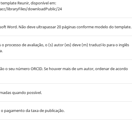
template Reunir, disponível em:
uacc/libraryFiles/downloadPublic/24
soft Word. Não deve ultrapassar 20 páginas conforme modelo do template.
 o processo de avaliação, o (s) autor (es) deve (m) traduzí-lo para o inglês
a.
ão o seu número ORCID. Se houver mais de um autor, ordenar de acordo
rmadas quando possível.
rá o pagamento da taxa de publicação.