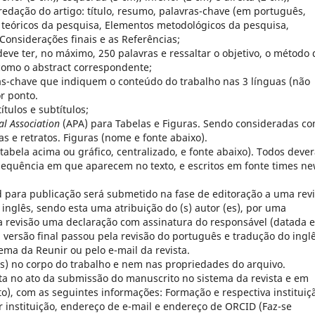
redação do artigo: título, resumo, palavras-chave (em português,
 teóricos da pesquisa, Elementos metodológicos da pesquisa,
Considerações finais e as Referências;
eve ter, no máximo, 250 palavras e ressaltar o objetivo, o método 
como o abstract correspondente;
ras-chave que indiquem o conteúdo do trabalho nas 3 línguas (não
r ponto.
tulos e subtítulos;
al Association
(APA) para Tabelas e Figuras. Sendo consideradas c
s e retratos. Figuras (nome e fonte abaixo).
abela acima ou gráfico, centralizado, e fonte abaixo). Todos deve
 sequência em que aparecem no texto, e escritos em fonte times n
d para publicação será submetido na fase de editoração a uma rev
 inglês, sendo esta uma atribuição do (s) autor (es), por uma
 a revisão uma declaração com assinatura do responsável (datada e
 versão final passou pela revisão do português e tradução do inglê
ema da Reunir ou pelo e-mail da revista.
(es) no corpo do trabalho e nem nas propriedades do arquivo.
eita no ato da submissão do manuscrito no sistema da revista e em
o), com as seguintes informações: Formação e respectiva instituiç
r instituição, endereço de e-mail e endereço de ORCID (Faz-se