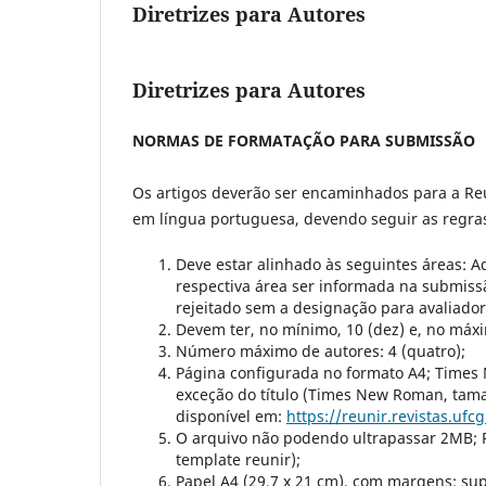
Diretrizes para Autores
Diretrizes para Autores
NORMAS DE FORMATAÇÃO PARA SUBMISSÃO
Os artigos deverão ser encaminhados para a Reu
em língua portuguesa, devendo seguir as regras
Deve estar alinhado às seguintes áreas: A
respectiva área ser informada na submissã
rejeitado sem a designação para avaliador
Devem ter, no mínimo, 10 (dez) e, no máxi
Número máximo de autores: 4 (quatro);
Página configurada no formato A4; Times
exceção do título (Times New Roman, tama
disponível em:
https://reunir.revistas.uf
O arquivo não podendo ultrapassar 2MB; 
template reunir);
Papel A4 (29,7 x 21 cm), com margens: super