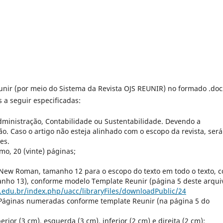
nir (por meio do Sistema da Revista OJS REUNIR) no formado .doc
 a seguir especificadas:
dministração, Contabilidade ou Sustentabilidade. Devendo a
o. Caso o artigo não esteja alinhado com o escopo da revista, será
es.
mo, 20 (vinte) páginas;
 New Roman, tamanho 12 para o escopo do texto em todo o texto, 
nho 13), conforme modelo Template Reunir (página 5 deste arquiv
cg.edu.br/index.php/uacc/libraryFiles/downloadPublic/24
Páginas numeradas conforme template Reunir (na página 5 do
ior (3 cm), esquerda (3 cm), inferior (2 cm) e direita (2 cm);