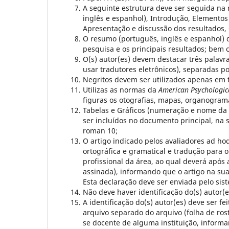
A seguinte estrutura deve ser seguida na 
inglês e espanhol), Introdução, Elementos
Apresentação e discussão dos resultados, 
O resumo (português, inglês e espanhol) d
pesquisa e os principais resultados; bem 
O(s) autor(es) devem destacar três palav
usar tradutores eletrônicos), separadas po
Negritos devem ser utilizados apenas em tí
Utilizas as normas da
American Psychologic
figuras os otografias, mapas, organograma
Tabelas e Gráficos (numeração e nome da t
ser incluídos no documento principal, na
roman 10;
O artigo indicado pelos avaliadores ad ho
ortográfica e gramatical e tradução para o
profissional da área, ao qual deverá após
assinada), informando que o artigo na sua
Esta declaração deve ser enviada pelo sist
Não deve haver identificação do(s) autor
A identificação do(s) autor(es) deve ser f
arquivo separado do arquivo (folha de rost
se docente de alguma instituição, informa