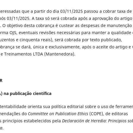
teressadas que a partir do dia 03/11/2025 passou a cobrar taxa de
pós 03/11/2025. A taxa só será cobrada após a aprovação do artigo
ão. O objetivo desta cobrança é custear as despesas de manutenção
aforma OJS, eventuais revisões necessárias para manter a qualidade
duzentos e cinquenta reais), será cobrada por texto publicado,
ança se dará, única e exclusivamente, após o aceite do artigo e 
a e Treinamentos LTDA (Mantenedora).
IR
A) na publicação científica
entabilidade orienta sua política editorial sobre o uso de ferrame
comendações do
Committee on Publication Ethics
(COPE), de editoras
os princípios estabelecidos pela
Declaración de Heredia: Principios so
ca
.