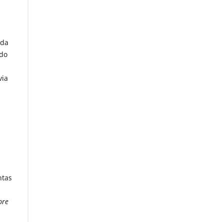
 da
 do
via
ntas
bre