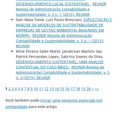
DESENVOLVIMENTO LOCAL SUSTENTÁVEL
,
REUNIR
Revista de Administração Contabilidade e
Sustentabilidade: v. 3 n. 1 (2013): REUNIR
Ivan Maia Tomé, Luís Paulo Bresciani,
EXPLICITAÇÃO E
ANÁLISE DE MODELOS DE SUSTENTABILIDADE DE
EMPRESAS DE GESTÃO AMBIENTAL BASEADOS EM
MORPH
,
REUNIR Revista de Administração
Contabilidade e Sustentabilidade: v. 5 n. 1 (2015):
REUNIR
Aline Pereira Sales Morel, Janderson Martins Vaz,
Patrick Fernandes Lopes, Sabrina Soares da Silva,
DESENVOLVIMENTO SUSTENTÁVEL: UMA ANÁLISE
CONTEXTUAL DO CASO BRICS
,
REUNIR Revista de
Administração Contabilidade e Sustentabilidade: v. 5
n. 3 (2015): REUNIR
1
2
3
4
5
6
7
8
9
10
11
12
13
14
15
16
17
18
19
20
>
>>
Você também pode
iniciar uma pesquisa avançada por
similaridade
para este artigo.