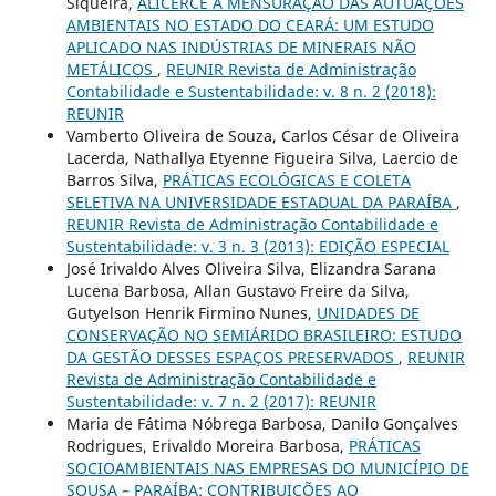
Siqueira,
ALICERCE À MENSURAÇÃO DAS AUTUAÇÕES
AMBIENTAIS NO ESTADO DO CEARÁ: UM ESTUDO
APLICADO NAS INDÚSTRIAS DE MINERAIS NÃO
METÁLICOS
,
REUNIR Revista de Administração
Contabilidade e Sustentabilidade: v. 8 n. 2 (2018):
REUNIR
Vamberto Oliveira de Souza, Carlos César de Oliveira
Lacerda, Nathallya Etyenne Figueira Silva, Laercio de
Barros Silva,
PRÁTICAS ECOLÓGICAS E COLETA
SELETIVA NA UNIVERSIDADE ESTADUAL DA PARAÍBA
,
REUNIR Revista de Administração Contabilidade e
Sustentabilidade: v. 3 n. 3 (2013): EDIÇÃO ESPECIAL
José Irivaldo Alves Oliveira Silva, Elizandra Sarana
Lucena Barbosa, Allan Gustavo Freire da Silva,
Gutyelson Henrik Firmino Nunes,
UNIDADES DE
CONSERVAÇÃO NO SEMIÁRIDO BRASILEIRO: ESTUDO
DA GESTÃO DESSES ESPAÇOS PRESERVADOS
,
REUNIR
Revista de Administração Contabilidade e
Sustentabilidade: v. 7 n. 2 (2017): REUNIR
Maria de Fátima Nóbrega Barbosa, Danilo Gonçalves
Rodrigues, Erivaldo Moreira Barbosa,
PRÁTICAS
SOCIOAMBIENTAIS NAS EMPRESAS DO MUNICÍPIO DE
SOUSA – PARAÍBA: CONTRIBUIÇÕES AO