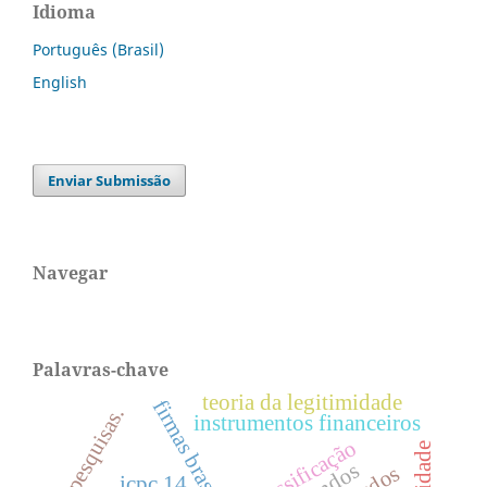
Idioma
Português (Brasil)
English
Enviar Submissão
Navegar
Palavras-chave
teoria da legitimidade
firmas brasileiras.
pesquisas.
instrumentos financeiros
classificação
icpc 14