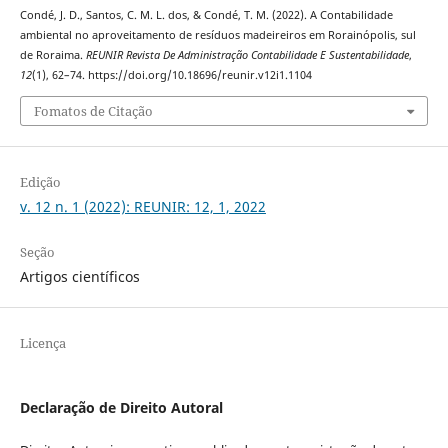
Condé, J. D., Santos, C. M. L. dos, & Condé, T. M. (2022). A Contabilidade
ambiental no aproveitamento de resíduos madeireiros em Rorainópolis, sul
de Roraima.
REUNIR Revista De Administração Contabilidade E Sustentabilidade
,
12
(1), 62–74. https://doi.org/10.18696/reunir.v12i1.1104
Fomatos de Citação
Edição
v. 12 n. 1 (2022): REUNIR: 12, 1, 2022
Seção
Artigos científicos
Licença
Declaração de Direito Autoral