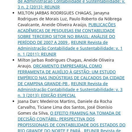
de Administração Contabilidade e Sustentabilidade: v.
3 n. 2 (2013): REUNIR
MILTON JARBAS RODRIGUES CHAGAS, Janayna
Rodrigues de Morais Luz, Paulo Roberto da Nóbrega
Cavalcante, Aneide Oliveira Araújo,
PUBLICAÇÕES
ACADÊMICAS DE PESQUISAS EM CONTABILIDADE
SOBRE TERCEIRO SETOR NO BRASIL: ANÁLISE DO
PERÍODO DE 2007 A 2009
,
REUNIR Revista de
Administração Contabilidade e Sustentabilidade: v. 1
n. 1 (2011): REUNIR
Milton Jarbas Rodrigues Chagas, Aneide Oliveira
Araujo,
ORÇAMENTO EMPRESARIAL COMO
FERRAMENTA DE AUXÍLIO À GESTÃO: UM ESTUDO
EMPÍRICO NAS INDÚSTRIAS DE CALÇADOS DA CIDADE
DE CAMPINA GRANDE-PB
,
REUNIR Revista de
Administração Contabilidade e Sustentabilidade: v. 3
n. 3 (2013): EDIÇÃO ESPECIAL
Joana Darc Medeiros Martins, Daniele da Rocha
Carvalho, Ticiane Lima dos Santos, José Dionísio
Gomes da Silva,
O EFEITO FRAMING NA TOMADA DE
DECISÃO CONTÁBIL: PERSPECTIVA DOS
PROFISSIONAIS DE CONTABILIDADE DOS ESTADOS DO
RIO GRANDE DO NORTE E PARÁ
,
REUNIR Revista de