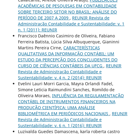
ACADÊMICAS DE PESQUISAS EM CONTABILIDADE
SOBRE TERCEIRO SETOR NO BRASIL: ANÁLISE DO
PERÍODO DE 2007 A 2009
,
REUNIR Revista de
Administração Contabilidade e Sustentabilidade: v. 1
n. 1 (2011): REUNIR
Francisco Daênnio Casimiro de Oliveira, Fabiano
Ferreira Batista, Lúcia Silva Albuquerque, Gianinni
Martins Pereira Cirne,
CARACTERÍSTICAS
QUALITATIVAS DA INFORMAÇÃO CONTÁBIL: UM
ESTUDO DA PERCEPÇÃO DOS CONCLUDENTES DO
CURSO DE CIÊNCIAS CONTÁBEIS DA UFCG
,
REUNIR
Revista de Administração Contabilidade e
Sustentabilidade: v. 4 n. 2 (2014): REUNIR
Evelini Lauri Morri Garcia, Mayra Orlandi Fadel,
Simone Leticia Raimundini Sanches, Romildo de
Oliveira Moraes,
INFLUÊNCIA DA REGULAMENTAÇÃO
CONTÁBIL DE INSTRUMENTOS FINANCEIROS NA
PRODUÇÃO CIENTÍFICA: UMA ANÁLISE
BIBLIOMÉTRICA EM PERIÓDICOS NACIONAIS
,
REUNIR
Revista de Administração Contabilidade e
Sustentabilidade: v. 6 n. 1 (2016): REUNIR
Luzivalda Guedes Damascena, karla roberta castro