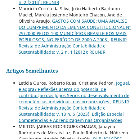
n. 2 (2014): REUNIR
Maurício Corrêa da Silva, João Halberto Balduino
Maciel, Márcia Josienne Monteiro Chacon, Aneide
Oliveira Araujo,
GASTOS COM SAÚDE: UMA ANÁLISE
DO CUMPRIMENTO DA EMENDA CONSTITUCIONAL Nº
29/2000 PELOS 100 MUNICÍPIOS BRASILEIROS MAIS
POPULOSOS, NO PERÍODO DE 2000 A 2008
,
REUNIR
Revista de Administração Contabilidade e
Sustentabilidade: v. 2 n. 1 (2012): REUNIR
Artigos Semelhantes
Leticia Ouros, Roberto Ruas, Cristiane Pedron,
Joguei,
e agora? Reflexões acerca do potencial de
contribuição dos Jogos Sérios no desenvolvimento de
competências individuais nas organizações
,
REUNIR
Revista de Administração Contabilidade e
Sustentabilidade: v. 13 n. 5 (2023): Edição Especial
Competências e Aprendizagem nas Organizações
MILTON JARBAS RODRIGUES CHAGAS, Janayna
Rodrigues de Morais Luz, Paulo Roberto da Nóbrega
Cavalcante, Aneide Oliveira Araújo,
PUBLICAÇÕES