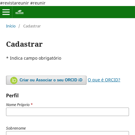
#revistareunir #reunir
Início
/
Cadastrar
Cadastrar
* Indica campo obrigatório
O que é ORCID?
Criar ou Associar o seu ORCID iD
Perfil
Nome Próprio
*
Sobrenome