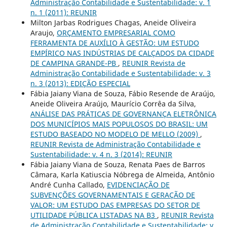
Administração Contabilidade e Sustentabilidade: v. 1
n. 1 (2011): REUNIR
Milton Jarbas Rodrigues Chagas, Aneide Oliveira
Araujo,
ORÇAMENTO EMPRESARIAL COMO
FERRAMENTA DE AUXÍLIO À GESTÃO: UM ESTUDO
EMPÍRICO NAS INDÚSTRIAS DE CALÇADOS DA CIDADE
DE CAMPINA GRANDE-PB
,
REUNIR Revista de
Administração Contabilidade e Sustentabilidade: v. 3
n. 3 (2013): EDIÇÃO ESPECIAL
Fábia Jaiany Viana de Souza, Fábio Resende de Araújo,
Aneide Oliveira Araújo, Maurício Corrêa da Silva,
ANÁLISE DAS PRÁTICAS DE GOVERNANÇA ELETRÔNICA
DOS MUNICÍPIOS MAIS POPULOSOS DO BRASIL: UM
ESTUDO BASEADO NO MODELO DE MELLO (2009)
,
REUNIR Revista de Administração Contabilidade e
Sustentabilidade: v. 4 n. 3 (2014): REUNIR
Fábia Jaiany Viana de Souza, Renata Paes de Barros
Câmara, Karla Katiuscia Nóbrega de Almeida, Antônio
André Cunha Callado,
EVIDENCIAÇÃO DE
SUBVENÇÕES GOVERNAMENTAIS E GERAÇÃO DE
VALOR: UM ESTUDO DAS EMPRESAS DO SETOR DE
UTILIDADE PÚBLICA LISTADAS NA B3
,
REUNIR Revista
de Administração Contabilidade e Sustentabilidade: v.