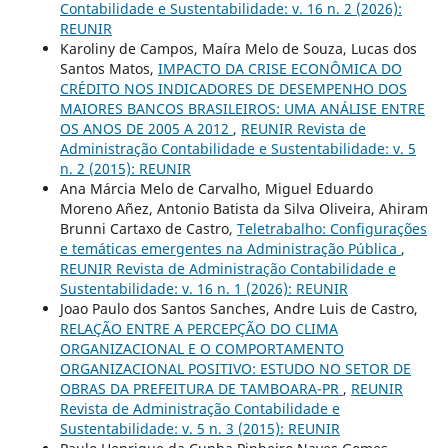
Contabilidade e Sustentabilidade: v. 16 n. 2 (2026):
REUNIR
Karoliny de Campos, Maíra Melo de Souza, Lucas dos
Santos Matos,
IMPACTO DA CRISE ECONÔMICA DO
CRÉDITO NOS INDICADORES DE DESEMPENHO DOS
MAIORES BANCOS BRASILEIROS: UMA ANÁLISE ENTRE
OS ANOS DE 2005 A 2012
,
REUNIR Revista de
Administração Contabilidade e Sustentabilidade: v. 5
n. 2 (2015): REUNIR
Ana Márcia Melo de Carvalho, Miguel Eduardo
Moreno Añez, Antonio Batista da Silva Oliveira, Ahiram
Brunni Cartaxo de Castro,
Teletrabalho: Configurações
e temáticas emergentes na Administração Pública
,
REUNIR Revista de Administração Contabilidade e
Sustentabilidade: v. 16 n. 1 (2026): REUNIR
Joao Paulo dos Santos Sanches, Andre Luis de Castro,
RELAÇÃO ENTRE A PERCEPÇÃO DO CLIMA
ORGANIZACIONAL E O COMPORTAMENTO
ORGANIZACIONAL POSITIVO: ESTUDO NO SETOR DE
OBRAS DA PREFEITURA DE TAMBOARA-PR
,
REUNIR
Revista de Administração Contabilidade e
Sustentabilidade: v. 5 n. 3 (2015): REUNIR