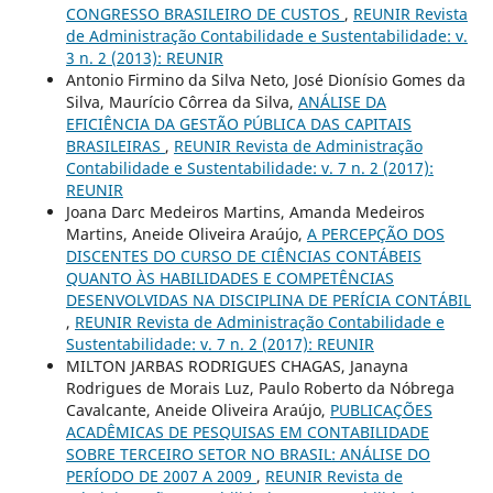
CONGRESSO BRASILEIRO DE CUSTOS
,
REUNIR Revista
de Administração Contabilidade e Sustentabilidade: v.
3 n. 2 (2013): REUNIR
Antonio Firmino da Silva Neto, José Dionísio Gomes da
Silva, Maurício Côrrea da Silva,
ANÁLISE DA
EFICIÊNCIA DA GESTÃO PÚBLICA DAS CAPITAIS
BRASILEIRAS
,
REUNIR Revista de Administração
Contabilidade e Sustentabilidade: v. 7 n. 2 (2017):
REUNIR
Joana Darc Medeiros Martins, Amanda Medeiros
Martins, Aneide Oliveira Araújo,
A PERCEPÇÃO DOS
DISCENTES DO CURSO DE CIÊNCIAS CONTÁBEIS
QUANTO ÀS HABILIDADES E COMPETÊNCIAS
DESENVOLVIDAS NA DISCIPLINA DE PERÍCIA CONTÁBIL
,
REUNIR Revista de Administração Contabilidade e
Sustentabilidade: v. 7 n. 2 (2017): REUNIR
MILTON JARBAS RODRIGUES CHAGAS, Janayna
Rodrigues de Morais Luz, Paulo Roberto da Nóbrega
Cavalcante, Aneide Oliveira Araújo,
PUBLICAÇÕES
ACADÊMICAS DE PESQUISAS EM CONTABILIDADE
SOBRE TERCEIRO SETOR NO BRASIL: ANÁLISE DO
PERÍODO DE 2007 A 2009
,
REUNIR Revista de