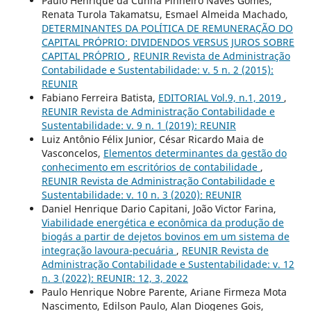
Paulo Henrique da Cunha Pinheiro Naves Gomes,
Renata Turola Takamatsu, Esmael Almeida Machado,
DETERMINANTES DA POLÍTICA DE REMUNERAÇÃO DO
CAPITAL PRÓPRIO: DIVIDENDOS VERSUS JUROS SOBRE
CAPITAL PRÓPRIO
,
REUNIR Revista de Administração
Contabilidade e Sustentabilidade: v. 5 n. 2 (2015):
REUNIR
Fabiano Ferreira Batista,
EDITORIAL Vol.9, n.1, 2019
,
REUNIR Revista de Administração Contabilidade e
Sustentabilidade: v. 9 n. 1 (2019): REUNIR
Luiz Antônio Félix Junior, César Ricardo Maia de
Vasconcelos,
Elementos determinantes da gestão do
conhecimento em escritórios de contabilidade
,
REUNIR Revista de Administração Contabilidade e
Sustentabilidade: v. 10 n. 3 (2020): REUNIR
Daniel Henrique Dario Capitani, João Victor Farina,
Viabilidade energética e econômica da produção de
biogás a partir de dejetos bovinos em um sistema de
integração lavoura-pecuária
,
REUNIR Revista de
Administração Contabilidade e Sustentabilidade: v. 12
n. 3 (2022): REUNIR: 12, 3, 2022
Paulo Henrique Nobre Parente, Ariane Firmeza Mota
Nascimento, Edilson Paulo, Alan Diogenes Gois,