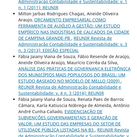
Administração Contabilidade e Sustentabilidade: v. 1
n. 1 (2011): REUNIR
Milton Jarbas Rodrigues Chagas, Aneide Oliveira
Araujo,
ORÇAMENTO EMPRESARIAL COMO
FERRAMENTA DE AUXÍLIO À GESTÃO: UM ESTUDO
EMPÍRICO NAS INDÚSTRIAS DE CALÇADOS DA CIDADE
DE CAMPINA GRANDE-PB
,
REUNIR Revista de
Administração Contabilidade e Sustentabilidade: v. 3
n. 3 (2013): EDIÇÃO ESPECIAL
Fábia Jaiany Viana de Souza, Fábio Resende de Araújo,
Aneide Oliveira Araújo, Maurício Corrêa da Silva,
ANÁLISE DAS PRÁTICAS DE GOVERNANÇA ELETRÔNICA
DOS MUNICÍPIOS MAIS POPULOSOS DO BRASIL: UM
ESTUDO BASEADO NO MODELO DE MELLO (2009)
,
REUNIR Revista de Administração Contabilidade e
Sustentabilidade: v. 4 n. 3 (2014): REUNIR
Fábia Jaiany Viana de Souza, Renata Paes de Barros
Câmara, Karla Katiuscia Nóbrega de Almeida, Antônio
André Cunha Callado,
EVIDENCIAÇÃO DE
SUBVENÇÕES GOVERNAMENTAIS E GERAÇÃO DE
VALOR: UM ESTUDO DAS EMPRESAS DO SETOR DE
UTILIDADE PÚBLICA LISTADAS NA B3
,
REUNIR Revista
de Administração Contabilidade e Sustentabilidade: v.