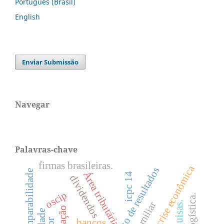
Português (Brasil)
English
Enviar Submissão
Navegar
Palavras-chave
firmas brasileiras.
crise econômica
gerenciamento de resultados
comparabilidade
Área tributária
icpc 14
dividendos
oscip
pesquisas.
bancos