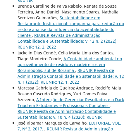
REUNIR
Brenda Caroline de Paiva Rabelo, Renata de Souza
Ferreira, Anne Danieli Nascimento Soares, Nathalia
Sernizon Guimarães,
Sustentabilidade em
Restaurante Institucional: campanha para redução do
resto e análise da influência da aceitabilidade do
cliente
,
REUNIR Revista de Administração
Contabilidade e Sustentabilidade: v. 12 n. 2 (2022):
REUNIR: 12, 2, 2022
Jackelin Dias Condé, Celia Maria Lima dos Santos,
Tiago Monteiro Condé,
A Contabilidade ambiental no
aproveitamento de resíduos madeireiros em
Rorainópolis, sul de Roraima
,
REUNIR Revista de
Administração Contabilidade e Sustentabilidade: v. 12
n. 1 (2022): REUNIR: 12, 1, 2022
Maressa Gabriela de Queiroz Andrade, Rodolfo Maia
Rosado Cascudo Rodrigues, Yuri Gomes Paiva
Azevedo,
A Intenção de Gerenciar Resultados e o Dark
Triad em Estudantes e Profissionais Contábeis
,
REUNIR Revista de Administração Contabilidade e
Sustentabilidade: v. 10 n. 4 (2020): REUNIR
José Ribamar Marques de Carvalho,
EDITORIAL, VOL.
7, Nº 2, 2017.
,
REUNIR Revista de Administração