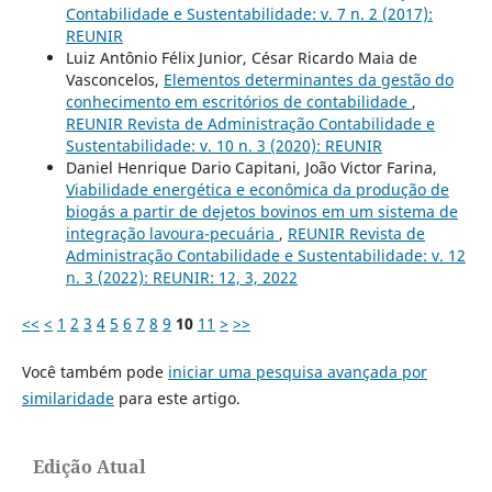
Contabilidade e Sustentabilidade: v. 7 n. 2 (2017):
REUNIR
Luiz Antônio Félix Junior, César Ricardo Maia de
Vasconcelos,
Elementos determinantes da gestão do
conhecimento em escritórios de contabilidade
,
REUNIR Revista de Administração Contabilidade e
Sustentabilidade: v. 10 n. 3 (2020): REUNIR
Daniel Henrique Dario Capitani, João Victor Farina,
Viabilidade energética e econômica da produção de
biogás a partir de dejetos bovinos em um sistema de
integração lavoura-pecuária
,
REUNIR Revista de
Administração Contabilidade e Sustentabilidade: v. 12
n. 3 (2022): REUNIR: 12, 3, 2022
<<
<
1
2
3
4
5
6
7
8
9
10
11
>
>>
Você também pode
iniciar uma pesquisa avançada por
similaridade
para este artigo.
Edição Atual