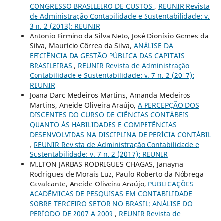
CONGRESSO BRASILEIRO DE CUSTOS
,
REUNIR Revista
de Administração Contabilidade e Sustentabilidade: v.
3 n. 2 (2013): REUNIR
Antonio Firmino da Silva Neto, José Dionísio Gomes da
Silva, Maurício Côrrea da Silva,
ANÁLISE DA
EFICIÊNCIA DA GESTÃO PÚBLICA DAS CAPITAIS
BRASILEIRAS
,
REUNIR Revista de Administração
Contabilidade e Sustentabilidade: v. 7 n. 2 (2017):
REUNIR
Joana Darc Medeiros Martins, Amanda Medeiros
Martins, Aneide Oliveira Araújo,
A PERCEPÇÃO DOS
DISCENTES DO CURSO DE CIÊNCIAS CONTÁBEIS
QUANTO ÀS HABILIDADES E COMPETÊNCIAS
DESENVOLVIDAS NA DISCIPLINA DE PERÍCIA CONTÁBIL
,
REUNIR Revista de Administração Contabilidade e
Sustentabilidade: v. 7 n. 2 (2017): REUNIR
MILTON JARBAS RODRIGUES CHAGAS, Janayna
Rodrigues de Morais Luz, Paulo Roberto da Nóbrega
Cavalcante, Aneide Oliveira Araújo,
PUBLICAÇÕES
ACADÊMICAS DE PESQUISAS EM CONTABILIDADE
SOBRE TERCEIRO SETOR NO BRASIL: ANÁLISE DO
PERÍODO DE 2007 A 2009
,
REUNIR Revista de