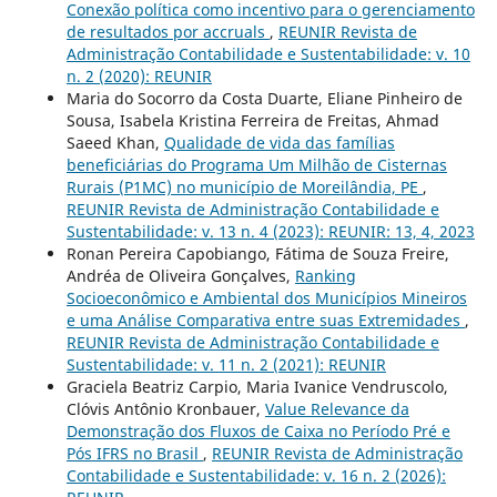
Conexão política como incentivo para o gerenciamento
de resultados por accruals
,
REUNIR Revista de
Administração Contabilidade e Sustentabilidade: v. 10
n. 2 (2020): REUNIR
Maria do Socorro da Costa Duarte, Eliane Pinheiro de
Sousa, Isabela Kristina Ferreira de Freitas, Ahmad
Saeed Khan,
Qualidade de vida das famílias
beneficiárias do Programa Um Milhão de Cisternas
Rurais (P1MC) no município de Moreilândia, PE
,
REUNIR Revista de Administração Contabilidade e
Sustentabilidade: v. 13 n. 4 (2023): REUNIR: 13, 4, 2023
Ronan Pereira Capobiango, Fátima de Souza Freire,
Andréa de Oliveira Gonçalves,
Ranking
Socioeconômico e Ambiental dos Municípios Mineiros
e uma Análise Comparativa entre suas Extremidades
,
REUNIR Revista de Administração Contabilidade e
Sustentabilidade: v. 11 n. 2 (2021): REUNIR
Graciela Beatriz Carpio, Maria Ivanice Vendruscolo,
Clóvis Antônio Kronbauer,
Value Relevance da
Demonstração dos Fluxos de Caixa no Período Pré e
Pós IFRS no Brasil
,
REUNIR Revista de Administração
Contabilidade e Sustentabilidade: v. 16 n. 2 (2026):