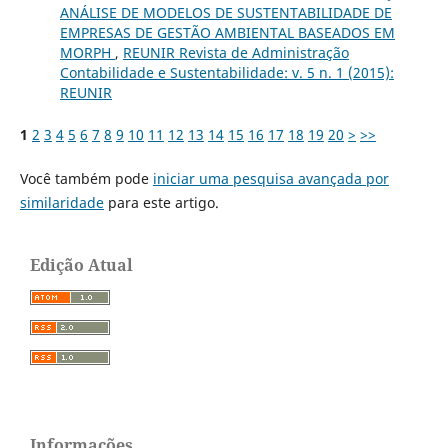
ANÁLISE DE MODELOS DE SUSTENTABILIDADE DE
EMPRESAS DE GESTÃO AMBIENTAL BASEADOS EM
MORPH
,
REUNIR Revista de Administração
Contabilidade e Sustentabilidade: v. 5 n. 1 (2015):
REUNIR
1
2
3
4
5
6
7
8
9
10
11
12
13
14
15
16
17
18
19
20
>
>>
Você também pode
iniciar uma pesquisa avançada por
similaridade
para este artigo.
Edição Atual
Informações