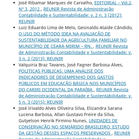
José Ribamar Marques de Carvalho,
EDITORIAL – Vol.2,
Nº 3, 2012
,
REUNIR Revista de Administração
Contabilidade e Sustentabilidade: v. 2 n. 3 (2012):
REUNIR
Luiz Eduardo Lima de Melo, Gesinaldo Ataíde Cândido,
O USO DO MÉTODO IDEA NA AVALIAÇÃO DE
SUSTENTABILIDADE DA AGRICULTURA FAMILIAR NO
MUNICÍPIO DE CEARÁ-MIRIM – RN.
,
REUNIR Revista
de Administração Contabilidade e Sustentabilidade: v.
3 n. 2 (2013): REUNIR
Valquiria Braz Tavares, José Fagner Barbosa Alves,
POLITICAS PÚBLICAS: UMA ANÁLISE DOS
INDICADORES DE DESEMPENHO DOS GASTOS
PÚBLICOS EM EDUCAÇÃO BÁSICA NOS MUNICÍPIOS
DO CARIRI OCIDENTAL DA PARAÍBA
,
REUNIR Revista
de Administração Contabilidade e Sustentabilidade: v.
5 n. 3 (2015): REUNIR
José Irivaldo Alves Oliveira Silva, Elizandra Sarana
Lucena Barbosa, Allan Gustavo Freire da Silva,
Gutyelson Henrik Firmino Nunes,
UNIDADES DE
CONSERVAÇÃO NO SEMIÁRIDO BRASILEIRO: ESTUDO
DA GESTÃO DESSES ESPAÇOS PRESERVADOS
,
REUNIR