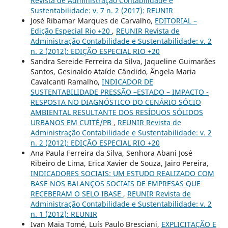
Revista de Administração Contabilidade e
Sustentabilidade: v. 7 n. 2 (2017): REUNIR
José Ribamar Marques de Carvalho,
EDITORIAL –
Edição Especial Rio +20
,
REUNIR Revista de
Administração Contabilidade e Sustentabilidade: v. 2
n. 2 (2012): EDIÇÃO ESPECIAL RIO +20
Sandra Sereide Ferreira da Silva, Jaqueline Guimarães
Santos, Gesinaldo Ataíde Cândido, Ângela Maria
Cavalcanti Ramalho,
INDICADOR DE
SUSTENTABILIDADE PRESSÃO –ESTADO – IMPACTO -
RESPOSTA NO DIAGNÓSTICO DO CENÁRIO SÓCIO
AMBIENTAL RESULTANTE DOS RESÍDUOS SÓLIDOS
URBANOS EM CUITÉ/PB
,
REUNIR Revista de
Administração Contabilidade e Sustentabilidade: v. 2
n. 2 (2012): EDIÇÃO ESPECIAL RIO +20
Ana Paula Ferreira da Silva, Senhora Abani José
Ribeiro de Lima, Erica Xavier de Souza, Jairo Pereira,
INDICADORES SOCIAIS: UM ESTUDO REALIZADO COM
BASE NOS BALANÇOS SOCIAIS DE EMPRESAS QUE
RECEBERAM O SELO IBASE
,
REUNIR Revista de
Administração Contabilidade e Sustentabilidade: v. 2
n. 1 (2012): REUNIR
Ivan Maia Tomé, Luís Paulo Bresciani,
EXPLICITAÇÃO E