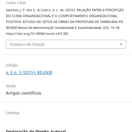
Como Citar
Sanches, J. P. dos S., & Castro, A. L. de. (2015). RELAÇÃO ENTRE A PERCEPÇÃO
DO CLIMA ORGANIZACIONAL E O COMPORTAMENTO ORGANIZACIONAL
POSITIVO: ESTUDO NO SETOR DE OBRAS DA PREFEITURA DE TAMBOARA-PR.
REUNIR Revista De Administração Contabilidade E Sustentabilidade
,
5
(3), 19–38.
https://doi.org/10.18696/reunir.v5i3.302
Fomatos de Citação
Edição
v. 5 n. 3 (2015): REUNIR
Seção
Artigos científicos
Licença
Declaração de Direito Autoral