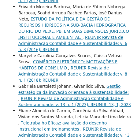
n. 1 (2013): REUNIR
Erivaldo Moreira Barbosa, Maria de Fátima Nóbrega
Barbosa, Soahd Arruda Rached Farias, José Dantas
Neto,
ESTUDO DA POLÍTICA E DA GESTÃO DE
RECURSOS HÍDRICOS NA SUB-BACIA HIDROGRÁFICA
DO RIO DO PEIXE, PB, EM SUAS DIMENSÕES JURÍDICO
INSTITUCIONAL E AMBIENTAL.
,
REUNIR Revista de
Administração Contabilidade e Sustentabilidade: v. 6
n. 3 (2016): REUNIR
Maryelle Carolina Gonçalves Soares, Caissa Veloso
Sousa,
COMÉRCIO ELETRÔNICO: MOTIVAÇÕES E
HÁBITOS DE CONSUMO
,
REUNIR Revista de
Administração Contabilidade e Sustentabilidade: v. 8
n. 1 (2018): REUNIR
Gabriela Bertoletti Johann, Givanildo Silva,
Gestão
estratégica da inovação orientada à sustentabilidade:
,
REUNIR Revista de Administração Contabilidade e
Sustentabilidade: v. 13 n. 1 (2023): REUNIR: 13, 1, 2023
Eliane Almeida do Carmo, Gardênia da Silva Abbad,
Vivian dos Santos Miranda, Letícia Mara de Lima Meira
,
Teletrabalho Eficaz: avaliação do desenho
instrucional em treinamentos
,
REUNIR Revista de
Administração Contabilidade e Sustentabilidade: v. 13