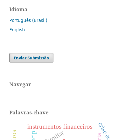
Idioma
Português (Brasil)
English
Enviar Submissão
Navegar
Palavras-chave
instrumentos financeiros
oscip