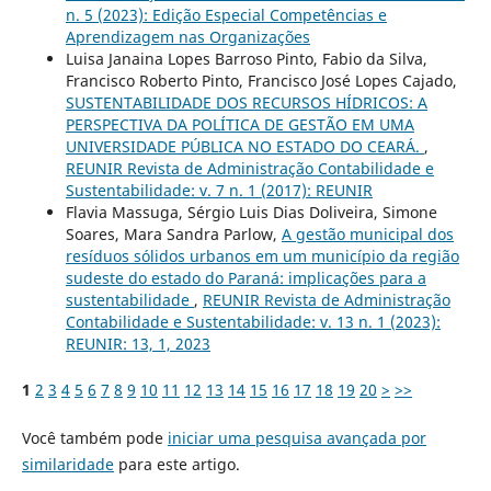
n. 5 (2023): Edição Especial Competências e
Aprendizagem nas Organizações
Luisa Janaina Lopes Barroso Pinto, Fabio da Silva,
Francisco Roberto Pinto, Francisco José Lopes Cajado,
SUSTENTABILIDADE DOS RECURSOS HÍDRICOS: A
PERSPECTIVA DA POLÍTICA DE GESTÃO EM UMA
UNIVERSIDADE PÚBLICA NO ESTADO DO CEARÁ.
,
REUNIR Revista de Administração Contabilidade e
Sustentabilidade: v. 7 n. 1 (2017): REUNIR
Flavia Massuga, Sérgio Luis Dias Doliveira, Simone
Soares, Mara Sandra Parlow,
A gestão municipal dos
resíduos sólidos urbanos em um município da região
sudeste do estado do Paraná: implicações para a
sustentabilidade
,
REUNIR Revista de Administração
Contabilidade e Sustentabilidade: v. 13 n. 1 (2023):
REUNIR: 13, 1, 2023
1
2
3
4
5
6
7
8
9
10
11
12
13
14
15
16
17
18
19
20
>
>>
Você também pode
iniciar uma pesquisa avançada por
similaridade
para este artigo.