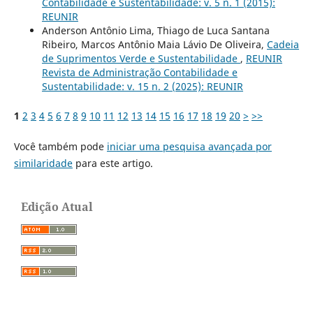
Contabilidade e Sustentabilidade: v. 5 n. 1 (2015):
REUNIR
Anderson Antônio Lima, Thiago de Luca Santana
Ribeiro, Marcos Antônio Maia Lávio De Oliveira,
Cadeia
de Suprimentos Verde e Sustentabilidade
,
REUNIR
Revista de Administração Contabilidade e
Sustentabilidade: v. 15 n. 2 (2025): REUNIR
1
2
3
4
5
6
7
8
9
10
11
12
13
14
15
16
17
18
19
20
>
>>
Você também pode
iniciar uma pesquisa avançada por
similaridade
para este artigo.
Edição Atual