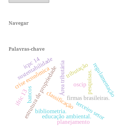
Navegar
Palavras-chave
icpc 14
sustentabilidade
Área tributária
tributação
regulamentação
estrutura de propriedade
crise econômica
pesquisas.
oscip
bancos
ifric 13
classificação
firmas brasileiras.
terceiro setor
bibliometria.
educação ambiental.
planejamento