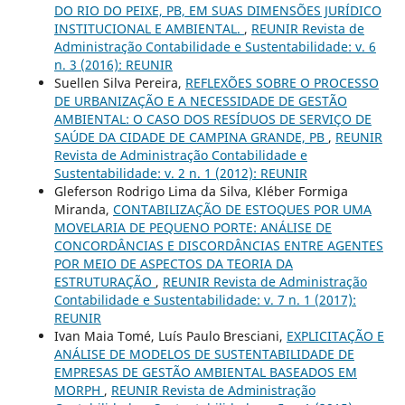
DO RIO DO PEIXE, PB, EM SUAS DIMENSÕES JURÍDICO
INSTITUCIONAL E AMBIENTAL.
,
REUNIR Revista de
Administração Contabilidade e Sustentabilidade: v. 6
n. 3 (2016): REUNIR
Suellen Silva Pereira,
REFLEXÕES SOBRE O PROCESSO
DE URBANIZAÇÃO E A NECESSIDADE DE GESTÃO
AMBIENTAL: O CASO DOS RESÍDUOS DE SERVIÇO DE
SAÚDE DA CIDADE DE CAMPINA GRANDE, PB
,
REUNIR
Revista de Administração Contabilidade e
Sustentabilidade: v. 2 n. 1 (2012): REUNIR
Gleferson Rodrigo Lima da Silva, Kléber Formiga
Miranda,
CONTABILIZAÇÃO DE ESTOQUES POR UMA
MOVELARIA DE PEQUENO PORTE: ANÁLISE DE
CONCORDÂNCIAS E DISCORDÂNCIAS ENTRE AGENTES
POR MEIO DE ASPECTOS DA TEORIA DA
ESTRUTURAÇÃO
,
REUNIR Revista de Administração
Contabilidade e Sustentabilidade: v. 7 n. 1 (2017):
REUNIR
Ivan Maia Tomé, Luís Paulo Bresciani,
EXPLICITAÇÃO E
ANÁLISE DE MODELOS DE SUSTENTABILIDADE DE
EMPRESAS DE GESTÃO AMBIENTAL BASEADOS EM
MORPH
,
REUNIR Revista de Administração