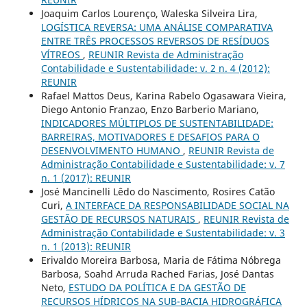
Joaquim Carlos Lourenço, Waleska Silveira Lira,
LOGÍSTICA REVERSA: UMA ANÁLISE COMPARATIVA
ENTRE TRÊS PROCESSOS REVERSOS DE RESÍDUOS
VÍTREOS
,
REUNIR Revista de Administração
Contabilidade e Sustentabilidade: v. 2 n. 4 (2012):
REUNIR
Rafael Mattos Deus, Karina Rabelo Ogasawara Vieira,
Diego Antonio Franzao, Enzo Barberio Mariano,
INDICADORES MÚLTIPLOS DE SUSTENTABILIDADE:
BARREIRAS, MOTIVADORES E DESAFIOS PARA O
DESENVOLVIMENTO HUMANO
,
REUNIR Revista de
Administração Contabilidade e Sustentabilidade: v. 7
n. 1 (2017): REUNIR
José Mancinelli Lêdo do Nascimento, Rosires Catão
Curi,
A INTERFACE DA RESPONSABILIDADE SOCIAL NA
GESTÃO DE RECURSOS NATURAIS
,
REUNIR Revista de
Administração Contabilidade e Sustentabilidade: v. 3
n. 1 (2013): REUNIR
Erivaldo Moreira Barbosa, Maria de Fátima Nóbrega
Barbosa, Soahd Arruda Rached Farias, José Dantas
Neto,
ESTUDO DA POLÍTICA E DA GESTÃO DE
RECURSOS HÍDRICOS NA SUB-BACIA HIDROGRÁFICA