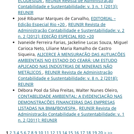
ECODESIGN
,
REUNIR Revista de Administração
Contabilidade e Sustentabilidade: v. 3 n. 1 (2013):
REUNIR
José Ribamar Marques de Carvalho,
EDITORIAL –
Edição Especial Rio +20
,
REUNIR Revista de
Administração Contabilidade e Sustentabilidade: v. 2
n. 2 (2012): EDIÇÃO ESPECIAL RIO +20
Ivaneide Ferreira Farias, Jackeline Lucas Souza, Miguel
Carioca Neto, Liliane Maria Ramalho de Castro
Siqueira,
ALICERCE À MENSURAÇÃO DAS AUTUAÇÕES
AMBIENTAIS NO ESTADO DO CEARÁ: UM ESTUDO
APLICADO NAS INDÚSTRIAS DE MINERAIS NÃO
METÁLICOS
,
REUNIR Revista de Administração
Contabilidade e Sustentabilidade: v. 8 n. 2 (2018):
REUNIR
Débora Pool da Silva Freitas, Walter Nunes Oleiro,
CONTABILIDADE AMBIENTAL: A EVIDENCIAÇÃO NAS
DEMONSTRAÇÕES FINANCEIRAS DAS EMPRESAS
LISTADAS NA BM&FBOVESPA
,
REUNIR Revista de
Administração Contabilidade e Sustentabilidade: v. 1
n. 2 (2011): REUNIR
1
2
3
4
5
6
7
8
9
10
11
12
13
14
15
16
17
18
19
20
>
>>