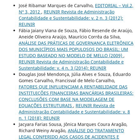
José Ribamar Marques de Carvalho,
EDITORIAL – Vol.2,
Nº 3, 2012
,
REUNIR Revista de Administração
Contabilidade e Sustentabilidade: v. 2 n. 3 (2012):
REUNIR
Fábia Jaiany Viana de Souza, Fábio Resende de Araújo,
Aneide Oliveira Araújo, Maurício Corrêa da Silva,
ANÁLISE DAS PRÁTICAS DE GOVERNANÇA ELETRÔNICA
DOS MUNICÍPIOS MAIS POPULOSOS DO BRASIL: UM
ESTUDO BASEADO NO MODELO DE MELLO (2009)
,
REUNIR Revista de Administração Contabilidade e
Sustentabilidade: v. 4 n. 3 (2014): REUNIR
Douglas José Mendonça, Júlia Alves e Souza, Eduardo
Gomes Carvalho, Francisval de Melo Carvalho,
FATORES QUE INFLUENCIAM A RENTABILIDADE DAS
INSTITUIÇÕES FINANCEIRAS BANCÁRIAS BRASILEIRAS:
CONCLUSÕES COM BASE NA MODELAGEM DE
EQUAÇÕES ESTRUTURAIS
,
REUNIR Revista de
Administração Contabilidade e Sustentabilidade: v. 8
n. 1 (2018): REUNIR
Jacyara Farias Sousa, Jônica Marques Coura Aragão,
Richard Weiny Aragão,
ANÁLISE DO TRATAMENTO
LEGAL CONFERIDO AOS CASOS DE ACIDENTES E