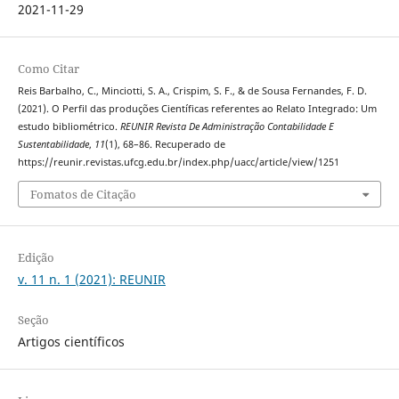
2021-11-29
Como Citar
Reis Barbalho, C., Minciotti, S. A., Crispim, S. F., & de Sousa Fernandes, F. D.
(2021). O Perfil das produções Científicas referentes ao Relato Integrado: Um
estudo bibliométrico.
REUNIR Revista De Administração Contabilidade E
Sustentabilidade
,
11
(1), 68–86. Recuperado de
https://reunir.revistas.ufcg.edu.br/index.php/uacc/article/view/1251
Fomatos de Citação
Edição
v. 11 n. 1 (2021): REUNIR
Seção
Artigos científicos