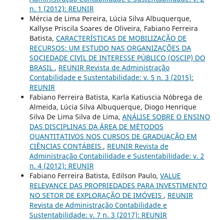
n. 1 (2012): REUNIR
Mércia de Lima Pereira, Lúcia Silva Albuquerque,
Kallyse Priscila Soares de Oliveira, Fabiano Ferreira
Batista,
CARACTERÍSTICAS DE MOBILIZAÇÃO DE
RECURSOS: UM ESTUDO NAS ORGANIZAÇÕES DA
SOCIEDADE CIVIL DE INTERESSE PÚBLICO (OSCIP) DO
BRASIL
,
REUNIR Revista de Administração
Contabilidade e Sustentabilidade: v. 5 n. 3 (2015):
REUNIR
Fabiano Ferreira Batista, Karla Katiuscia Nóbrega de
Almeida, Lúcia Silva Albuquerque, Diogo Henrique
Silva De Lima Silva de Lima,
ANÁLISE SOBRE O ENSINO
DAS DISCIPLINAS DA ÁREA DE MÉTODOS
QUANTITATIVOS NOS CURSOS DE GRADUAÇÃO EM
CIÊNCIAS CONTÁBEIS
,
REUNIR Revista de
Administração Contabilidade e Sustentabilidade: v. 2
n. 4 (2012): REUNIR
Fabiano Ferreira Batista, Edilson Paulo,
VALUE
RELEVANCE DAS PROPRIEDADES PARA INVESTIMENTO
NO SETOR DE EXPLORAÇÃO DE IMÓVEIS
,
REUNIR
Revista de Administração Contabilidade e
Sustentabilidade: v. 7 n. 3 (2017): REUNIR