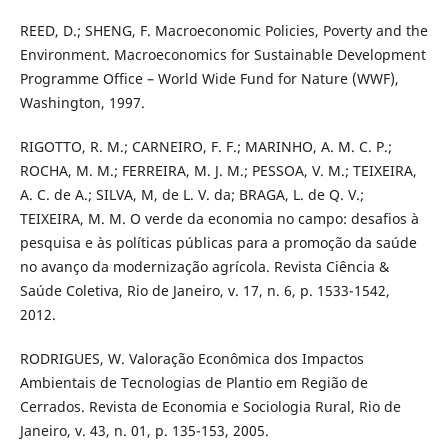
REED, D.; SHENG, F. Macroeconomic Policies, Poverty and the
Environment. Macroeconomics for Sustainable Development
Programme Office – World Wide Fund for Nature (WWF),
Washington, 1997.
RIGOTTO, R. M.; CARNEIRO, F. F.; MARINHO, A. M. C. P.;
ROCHA, M. M.; FERREIRA, M. J. M.; PESSOA, V. M.; TEIXEIRA,
A. C. de A.; SILVA, M, de L. V. da; BRAGA, L. de Q. V.;
TEIXEIRA, M. M. O verde da economia no campo: desafios à
pesquisa e às políticas públicas para a promoção da saúde
no avanço da modernização agrícola. Revista Ciência &
Saúde Coletiva, Rio de Janeiro, v. 17, n. 6, p. 1533-1542,
2012.
RODRIGUES, W. Valoração Econômica dos Impactos
Ambientais de Tecnologias de Plantio em Região de
Cerrados. Revista de Economia e Sociologia Rural, Rio de
Janeiro, v. 43, n. 01, p. 135-153, 2005.