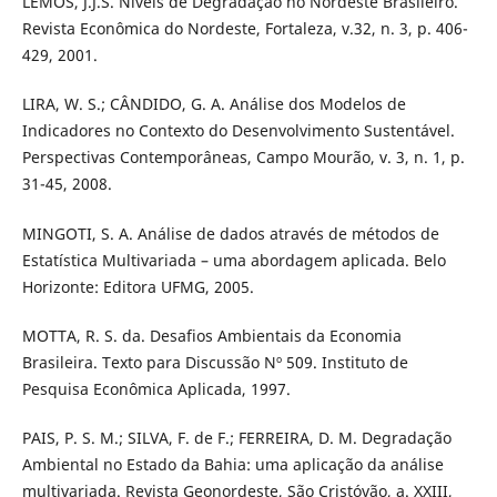
LEMOS, J.J.S. Níveis de Degradação no Nordeste Brasileiro.
Revista Econômica do Nordeste, Fortaleza, v.32, n. 3, p. 406-
429, 2001.
LIRA, W. S.; CÂNDIDO, G. A. Análise dos Modelos de
Indicadores no Contexto do Desenvolvimento Sustentável.
Perspectivas Contemporâneas, Campo Mourão, v. 3, n. 1, p.
31-45, 2008.
MINGOTI, S. A. Análise de dados através de métodos de
Estatística Multivariada – uma abordagem aplicada. Belo
Horizonte: Editora UFMG, 2005.
MOTTA, R. S. da. Desafios Ambientais da Economia
Brasileira. Texto para Discussão Nº 509. Instituto de
Pesquisa Econômica Aplicada, 1997.
PAIS, P. S. M.; SILVA, F. de F.; FERREIRA, D. M. Degradação
Ambiental no Estado da Bahia: uma aplicação da análise
multivariada. Revista Geonordeste, São Cristóvão, a. XXIII,