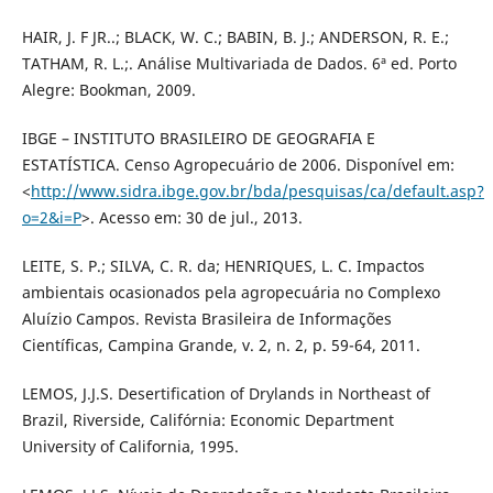
HAIR, J. F JR..; BLACK, W. C.; BABIN, B. J.; ANDERSON, R. E.;
TATHAM, R. L.;. Análise Multivariada de Dados. 6ª ed. Porto
Alegre: Bookman, 2009.
IBGE – INSTITUTO BRASILEIRO DE GEOGRAFIA E
ESTATÍSTICA. Censo Agropecuário de 2006. Disponível em:
<
http://www.sidra.ibge.gov.br/bda/pesquisas/ca/default.asp?
o=2&i=P
>. Acesso em: 30 de jul., 2013.
LEITE, S. P.; SILVA, C. R. da; HENRIQUES, L. C. Impactos
ambientais ocasionados pela agropecuária no Complexo
Aluízio Campos. Revista Brasileira de Informações
Científicas, Campina Grande, v. 2, n. 2, p. 59-64, 2011.
LEMOS, J.J.S. Desertification of Drylands in Northeast of
Brazil, Riverside, Califórnia: Economic Department
University of California, 1995.