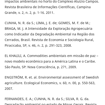
impactos ambientais no horto do Complexo Aluízio Campos.
Revista Brasileira de Informações Científicas, Campina
Grande, v. 2, n. 2, p. 1-16. 2011.
CUNHA, N. R. da S.; LIMA, J. E. de; GOMES, M. F. de M.;
BRAGA, M. J. A Intensidade da Exploração Agropecuária
como Indicador da Degradação Ambiental na Região dos
Cerrados, Brasil. Revista de Economia e Sociologia Rural,
Piracicaba, SP, v. 46, n. 2, p. 291-323, 2008.
EL KHALILI, A. Commodities ambientais em missão de paz –
novo modelo econômico para a América Latina e o Caribe.
São Paulo, SP: Nova Consciência, p. 271, 2009.
ENGSTRÖM, R. et. al. Environmental assessment of Swedish
agriculture. Ecological Economics, v. 60, n. 00, p. 550-563,
2007.
FERNANDES, E. A.; CUNHA, N. R. da S.; SILVA, R. G. da.
Degradação ambiental no estado de Minas Gerais. Revista