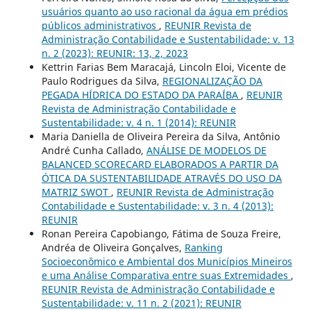
usuários quanto ao uso racional da água em prédios
públicos administrativos
,
REUNIR Revista de
Administração Contabilidade e Sustentabilidade: v. 13
n. 2 (2023): REUNIR: 13, 2, 2023
Kettrin Farias Bem Maracajá, Lincoln Eloi, Vicente de
Paulo Rodrigues da Silva,
REGIONALIZAÇÃO DA
PEGADA HÍDRICA DO ESTADO DA PARAÍBA
,
REUNIR
Revista de Administração Contabilidade e
Sustentabilidade: v. 4 n. 1 (2014): REUNIR
Maria Daniella de Oliveira Pereira da Silva, Antônio
André Cunha Callado,
ANÁLISE DE MODELOS DE
BALANCED SCORECARD ELABORADOS A PARTIR DA
ÓTICA DA SUSTENTABILIDADE ATRAVÉS DO USO DA
MATRIZ SWOT
,
REUNIR Revista de Administração
Contabilidade e Sustentabilidade: v. 3 n. 4 (2013):
REUNIR
Ronan Pereira Capobiango, Fátima de Souza Freire,
Andréa de Oliveira Gonçalves,
Ranking
Socioeconômico e Ambiental dos Municípios Mineiros
e uma Análise Comparativa entre suas Extremidades
,
REUNIR Revista de Administração Contabilidade e
Sustentabilidade: v. 11 n. 2 (2021): REUNIR