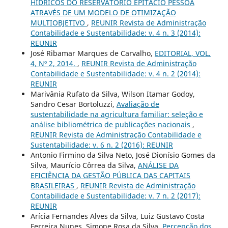
HÍDRICOS DO RESERVATÓRIO EPITÁCIO PESSOA
ATRAVÉS DE UM MODELO DE OTIMIZAÇÃO
MULTIOBJETIVO
,
REUNIR Revista de Administração
Contabilidade e Sustentabilidade: v. 4 n. 3 (2014):
REUNIR
José Ribamar Marques de Carvalho,
EDITORIAL, VOL.
4, Nº 2, 2014.
,
REUNIR Revista de Administração
Contabilidade e Sustentabilidade: v. 4 n. 2 (2014):
REUNIR
Marivânia Rufato da Silva, Wilson Itamar Godoy,
Sandro Cesar Bortoluzzi,
Avaliação de
sustentabilidade na agricultura familiar: seleção e
análise bibliométrica de publicações nacionais
,
REUNIR Revista de Administração Contabilidade e
Sustentabilidade: v. 6 n. 2 (2016): REUNIR
Antonio Firmino da Silva Neto, José Dionísio Gomes da
Silva, Maurício Côrrea da Silva,
ANÁLISE DA
EFICIÊNCIA DA GESTÃO PÚBLICA DAS CAPITAIS
BRASILEIRAS
,
REUNIR Revista de Administração
Contabilidade e Sustentabilidade: v. 7 n. 2 (2017):
REUNIR
Arícia Fernandes Alves da Silva, Luiz Gustavo Costa
Ferreira Nunes, Simone Rosa da Silva,
Percepção dos