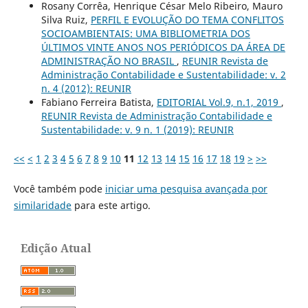
Rosany Corrêa, Henrique César Melo Ribeiro, Mauro
Silva Ruiz,
PERFIL E EVOLUÇÃO DO TEMA CONFLITOS
SOCIOAMBIENTAIS: UMA BIBLIOMETRIA DOS
ÚLTIMOS VINTE ANOS NOS PERIÓDICOS DA ÁREA DE
ADMINISTRAÇÃO NO BRASIL
,
REUNIR Revista de
Administração Contabilidade e Sustentabilidade: v. 2
n. 4 (2012): REUNIR
Fabiano Ferreira Batista,
EDITORIAL Vol.9, n.1, 2019
,
REUNIR Revista de Administração Contabilidade e
Sustentabilidade: v. 9 n. 1 (2019): REUNIR
<<
<
1
2
3
4
5
6
7
8
9
10
11
12
13
14
15
16
17
18
19
>
>>
Você também pode
iniciar uma pesquisa avançada por
similaridade
para este artigo.
Edição Atual