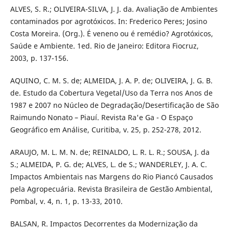
ALVES, S. R.; OLIVEIRA-SILVA, J. J. da. Avaliação de Ambientes
contaminados por agrotóxicos. In: Frederico Peres; Josino
Costa Moreira. (Org.). É veneno ou é remédio? Agrotóxicos,
Saúde e Ambiente. 1ed. Rio de Janeiro: Editora Fiocruz,
2003, p. 137-156.
AQUINO, C. M. S. de; ALMEIDA, J. A. P. de; OLIVEIRA, J. G. B.
de. Estudo da Cobertura Vegetal/Uso da Terra nos Anos de
1987 e 2007 no Núcleo de Degradação/Desertificação de São
Raimundo Nonato – Piauí. Revista Ra'e Ga - O Espaço
Geográfico em Análise, Curitiba, v. 25, p. 252-278, 2012.
ARAUJO, M. L. M. N. de; REINALDO, L. R. L. R.; SOUSA, J. da
S.; ALMEIDA, P. G. de; ALVES, L. de S.; WANDERLEY, J. A. C.
Impactos Ambientais nas Margens do Rio Piancó Causados
pela Agropecuária. Revista Brasileira de Gestão Ambiental,
Pombal, v. 4, n. 1, p. 13-33, 2010.
BALSAN, R. Impactos Decorrentes da Modernização da