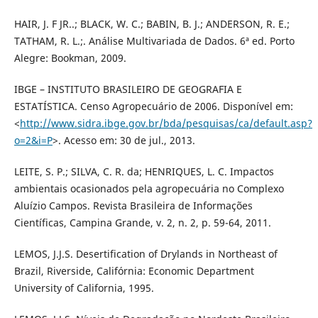
HAIR, J. F JR..; BLACK, W. C.; BABIN, B. J.; ANDERSON, R. E.;
TATHAM, R. L.;. Análise Multivariada de Dados. 6ª ed. Porto
Alegre: Bookman, 2009.
IBGE – INSTITUTO BRASILEIRO DE GEOGRAFIA E
ESTATÍSTICA. Censo Agropecuário de 2006. Disponível em:
<
http://www.sidra.ibge.gov.br/bda/pesquisas/ca/default.asp?
o=2&i=P
>. Acesso em: 30 de jul., 2013.
LEITE, S. P.; SILVA, C. R. da; HENRIQUES, L. C. Impactos
ambientais ocasionados pela agropecuária no Complexo
Aluízio Campos. Revista Brasileira de Informações
Científicas, Campina Grande, v. 2, n. 2, p. 59-64, 2011.
LEMOS, J.J.S. Desertification of Drylands in Northeast of
Brazil, Riverside, Califórnia: Economic Department
University of California, 1995.