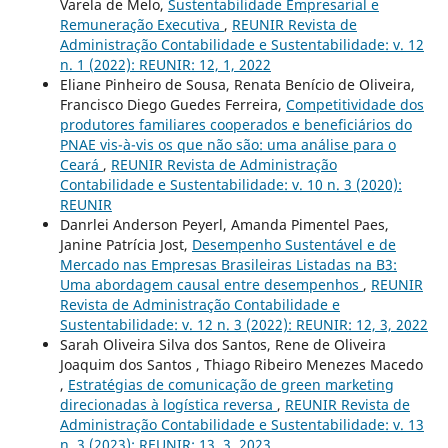
Varela de Melo,
Sustentabilidade Empresarial e
Remuneração Executiva
,
REUNIR Revista de
Administração Contabilidade e Sustentabilidade: v. 12
n. 1 (2022): REUNIR: 12, 1, 2022
Eliane Pinheiro de Sousa, Renata Benício de Oliveira,
Francisco Diego Guedes Ferreira,
Competitividade dos
produtores familiares cooperados e beneficiários do
PNAE vis-à-vis os que não são: uma análise para o
Ceará
,
REUNIR Revista de Administração
Contabilidade e Sustentabilidade: v. 10 n. 3 (2020):
REUNIR
Danrlei Anderson Peyerl, Amanda Pimentel Paes,
Janine Patrícia Jost,
Desempenho Sustentável e de
Mercado nas Empresas Brasileiras Listadas na B3:
Uma abordagem causal entre desempenhos
,
REUNIR
Revista de Administração Contabilidade e
Sustentabilidade: v. 12 n. 3 (2022): REUNIR: 12, 3, 2022
Sarah Oliveira Silva dos Santos, Rene de Oliveira
Joaquim dos Santos , Thiago Ribeiro Menezes Macedo
,
Estratégias de comunicação de green marketing
direcionadas à logística reversa
,
REUNIR Revista de
Administração Contabilidade e Sustentabilidade: v. 13
n. 3 (2023): REUNIR: 13, 3, 2023