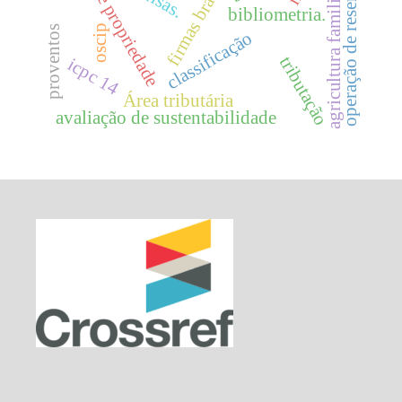
estrutura de propriedade
operação de reservatórios
firmas brasileiras.
agricultura familiar
bibliometria.
oscip
proventos
classificação
tributação
icpc 14
Área tributária
avaliação de sustentabilidade