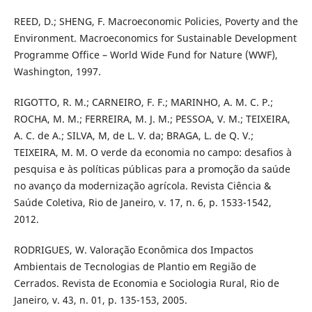
REED, D.; SHENG, F. Macroeconomic Policies, Poverty and the
Environment. Macroeconomics for Sustainable Development
Programme Office – World Wide Fund for Nature (WWF),
Washington, 1997.
RIGOTTO, R. M.; CARNEIRO, F. F.; MARINHO, A. M. C. P.;
ROCHA, M. M.; FERREIRA, M. J. M.; PESSOA, V. M.; TEIXEIRA,
A. C. de A.; SILVA, M, de L. V. da; BRAGA, L. de Q. V.;
TEIXEIRA, M. M. O verde da economia no campo: desafios à
pesquisa e às políticas públicas para a promoção da saúde
no avanço da modernização agrícola. Revista Ciência &
Saúde Coletiva, Rio de Janeiro, v. 17, n. 6, p. 1533-1542,
2012.
RODRIGUES, W. Valoração Econômica dos Impactos
Ambientais de Tecnologias de Plantio em Região de
Cerrados. Revista de Economia e Sociologia Rural, Rio de
Janeiro, v. 43, n. 01, p. 135-153, 2005.