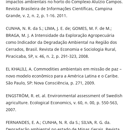
impactos ambientais no horto do Complexo Aluízio Campos.
Revista Brasileira de Informações Científicas, Campina
Grande, v. 2, n. 2, p. 1-16. 2011.
CUNHA, N. R. da S.; LIMA, J. E. de; GOMES, M. F. de M.;
BRAGA, M. J. A Intensidade da Exploração Agropecuária
como Indicador da Degradação Ambiental na Região dos
Cerrados, Brasil. Revista de Economia e Sociologia Rural,
Piracicaba, SP, v. 46, n. 2, p. 291-323, 2008.
EL KHALILI, A. Commodities ambientais em missão de paz –
novo modelo econômico para a América Latina e o Caribe.
São Paulo, SP: Nova Consciência, p. 271, 2009.
ENGSTRÖM, R. et. al. Environmental assessment of Swedish
agriculture. Ecological Economics, v. 60, n. 00, p. 550-563,
2007.
FERNANDES, E. A.; CUNHA, N. R. da S.; SILVA, R. G. da.
Degradação ambiental no estado de Minas Gerais. Revista