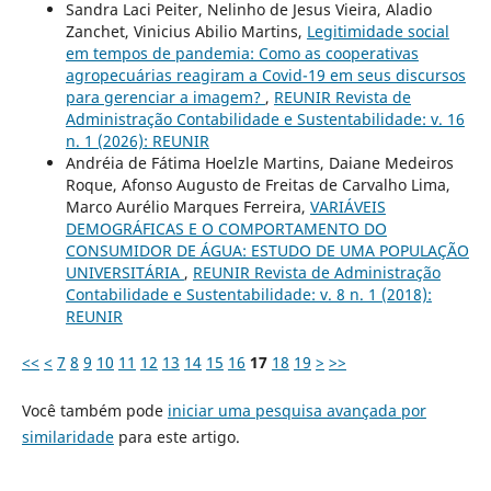
Sandra Laci Peiter, Nelinho de Jesus Vieira, Aladio
Zanchet, Vinicius Abilio Martins,
Legitimidade social
em tempos de pandemia: Como as cooperativas
agropecuárias reagiram a Covid-19 em seus discursos
para gerenciar a imagem?
,
REUNIR Revista de
Administração Contabilidade e Sustentabilidade: v. 16
n. 1 (2026): REUNIR
Andréia de Fátima Hoelzle Martins, Daiane Medeiros
Roque, Afonso Augusto de Freitas de Carvalho Lima,
Marco Aurélio Marques Ferreira,
VARIÁVEIS
DEMOGRÁFICAS E O COMPORTAMENTO DO
CONSUMIDOR DE ÁGUA: ESTUDO DE UMA POPULAÇÃO
UNIVERSITÁRIA
,
REUNIR Revista de Administração
Contabilidade e Sustentabilidade: v. 8 n. 1 (2018):
REUNIR
<<
<
7
8
9
10
11
12
13
14
15
16
17
18
19
>
>>
Você também pode
iniciar uma pesquisa avançada por
similaridade
para este artigo.