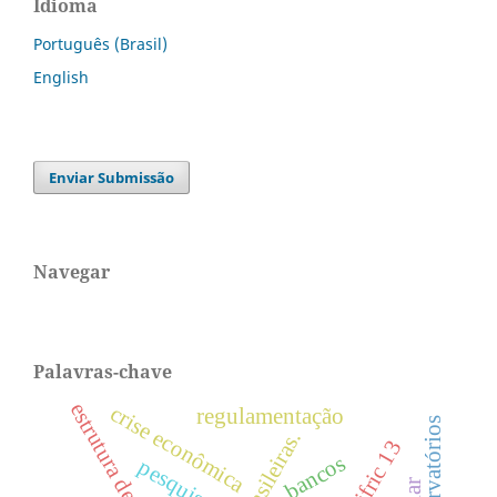
Idioma
Português (Brasil)
English
Enviar Submissão
Navegar
Palavras-chave
crise econômica
regulamentação
ifric 13
bancos
pesquisas.