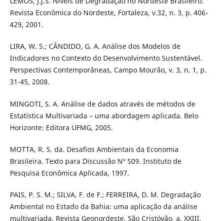
LEMOS, J.J.S. Níveis de Degradação no Nordeste Brasileiro.
Revista Econômica do Nordeste, Fortaleza, v.32, n. 3, p. 406-
429, 2001.
LIRA, W. S.; CÂNDIDO, G. A. Análise dos Modelos de
Indicadores no Contexto do Desenvolvimento Sustentável.
Perspectivas Contemporâneas, Campo Mourão, v. 3, n. 1, p.
31-45, 2008.
MINGOTI, S. A. Análise de dados através de métodos de
Estatística Multivariada – uma abordagem aplicada. Belo
Horizonte: Editora UFMG, 2005.
MOTTA, R. S. da. Desafios Ambientais da Economia
Brasileira. Texto para Discussão Nº 509. Instituto de
Pesquisa Econômica Aplicada, 1997.
PAIS, P. S. M.; SILVA, F. de F.; FERREIRA, D. M. Degradação
Ambiental no Estado da Bahia: uma aplicação da análise
multivariada. Revista Geonordeste, São Cristóvão, a. XXIII,