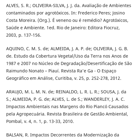
ALVES, S. R.; OLIVEIRA-SILVA, J. J. da. Avaliação de Ambientes
contaminados por agrotóxicos. In: Frederico Peres; Josino
Costa Moreira. (Org.). É veneno ou é remédio? Agrotóxicos,
Saúde e Ambiente. 1ed. Rio de Janeiro: Editora Fiocruz,
2003, p. 137-156.
AQUINO, C. M. S. de; ALMEIDA, J. A. P. de; OLIVEIRA, J. G. B.
de. Estudo da Cobertura Vegetal/Uso da Terra nos Anos de
1987 e 2007 no Núcleo de Degradação/Desertificação de São
Raimundo Nonato – Piauí. Revista Ra'e Ga - O Espaço
Geográfico em Análise, Curitiba, v. 25, p. 252-278, 2012.
ARAUJO, M. L. M. N. de; REINALDO, L. R. L. R.; SOUSA, J. da
S.; ALMEIDA, P. G. de; ALVES, L. de S.; WANDERLEY, J. A. C.
Impactos Ambientais nas Margens do Rio Piancó Causados
pela Agropecuária. Revista Brasileira de Gestão Ambiental,
Pombal, v. 4, n. 1, p. 13-33, 2010.
BALSAN, R. Impactos Decorrentes da Modernização da