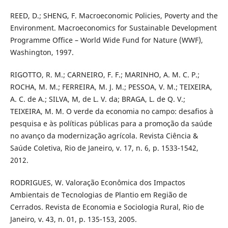
REED, D.; SHENG, F. Macroeconomic Policies, Poverty and the
Environment. Macroeconomics for Sustainable Development
Programme Office – World Wide Fund for Nature (WWF),
Washington, 1997.
RIGOTTO, R. M.; CARNEIRO, F. F.; MARINHO, A. M. C. P.;
ROCHA, M. M.; FERREIRA, M. J. M.; PESSOA, V. M.; TEIXEIRA,
A. C. de A.; SILVA, M, de L. V. da; BRAGA, L. de Q. V.;
TEIXEIRA, M. M. O verde da economia no campo: desafios à
pesquisa e às políticas públicas para a promoção da saúde
no avanço da modernização agrícola. Revista Ciência &
Saúde Coletiva, Rio de Janeiro, v. 17, n. 6, p. 1533-1542,
2012.
RODRIGUES, W. Valoração Econômica dos Impactos
Ambientais de Tecnologias de Plantio em Região de
Cerrados. Revista de Economia e Sociologia Rural, Rio de
Janeiro, v. 43, n. 01, p. 135-153, 2005.