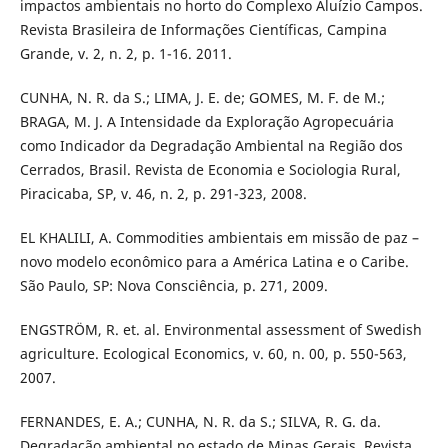
impactos ambientais no horto do Complexo Aluízio Campos.
Revista Brasileira de Informações Científicas, Campina
Grande, v. 2, n. 2, p. 1-16. 2011.
CUNHA, N. R. da S.; LIMA, J. E. de; GOMES, M. F. de M.;
BRAGA, M. J. A Intensidade da Exploração Agropecuária
como Indicador da Degradação Ambiental na Região dos
Cerrados, Brasil. Revista de Economia e Sociologia Rural,
Piracicaba, SP, v. 46, n. 2, p. 291-323, 2008.
EL KHALILI, A. Commodities ambientais em missão de paz –
novo modelo econômico para a América Latina e o Caribe.
São Paulo, SP: Nova Consciência, p. 271, 2009.
ENGSTRÖM, R. et. al. Environmental assessment of Swedish
agriculture. Ecological Economics, v. 60, n. 00, p. 550-563,
2007.
FERNANDES, E. A.; CUNHA, N. R. da S.; SILVA, R. G. da.
Degradação ambiental no estado de Minas Gerais. Revista