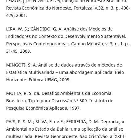
LEMOS, J.J.S. Níveis de Degradação no Nordeste Brasileiro.
Revista Econômica do Nordeste, Fortaleza, v.32, n. 3, p. 406-
429, 2001.
LIRA, W. S.; CÂNDIDO, G. A. Análise dos Modelos de
Indicadores no Contexto do Desenvolvimento Sustentável.
Perspectivas Contemporâneas, Campo Mourão, v. 3, n. 1, p.
31-45, 2008.
MINGOTI, S. A. Análise de dados através de métodos de
Estatística Multivariada – uma abordagem aplicada. Belo
Horizonte: Editora UFMG, 2005.
MOTTA, R. S. da. Desafios Ambientais da Economia
Brasileira. Texto para Discussão Nº 509. Instituto de
Pesquisa Econômica Aplicada, 1997.
PAIS, P. S. M.; SILVA, F. de F.; FERREIRA, D. M. Degradação
Ambiental no Estado da Bahia: uma aplicação da análise
multivariada. Revista Geonordeste, São Cristóvão, a. XXIII,