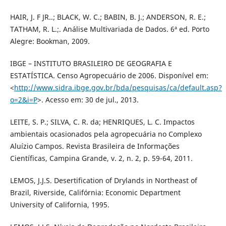
HAIR, J. F JR..; BLACK, W. C.; BABIN, B. J.; ANDERSON, R. E.;
TATHAM, R. L.;. Análise Multivariada de Dados. 6ª ed. Porto
Alegre: Bookman, 2009.
IBGE – INSTITUTO BRASILEIRO DE GEOGRAFIA E
ESTATÍSTICA. Censo Agropecuário de 2006. Disponível em:
<
http://www.sidra.ibge.gov.br/bda/pesquisas/ca/default.asp?
o=2&i=P
>. Acesso em: 30 de jul., 2013.
LEITE, S. P.; SILVA, C. R. da; HENRIQUES, L. C. Impactos
ambientais ocasionados pela agropecuária no Complexo
Aluízio Campos. Revista Brasileira de Informações
Científicas, Campina Grande, v. 2, n. 2, p. 59-64, 2011.
LEMOS, J.J.S. Desertification of Drylands in Northeast of
Brazil, Riverside, Califórnia: Economic Department
University of California, 1995.