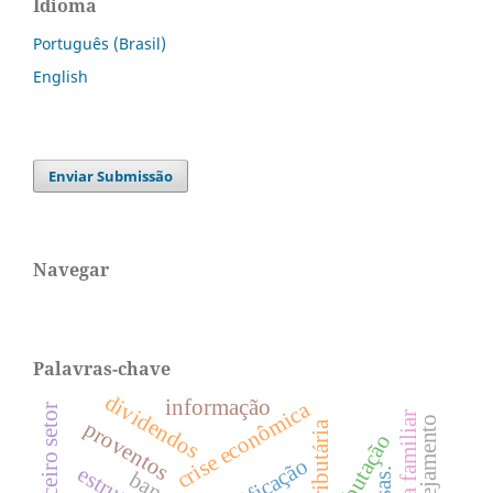
Idioma
Português (Brasil)
English
Enviar Submissão
Navegar
Palavras-chave
dividendos
informação
crise econômica
terceiro setor
planejamento
proventos
Área tributária
tributação