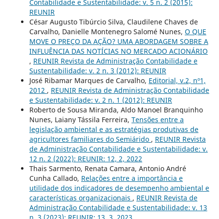
Contabilidade e Sustentabilidade: v. 5 n. 2 (2015):
REUNIR
César Augusto Tibúrcio Silva, Claudilene Chaves de
Carvalho, Danielle Montenegro Salomé Nunes,
O QUE
MOVE O PREÇO DA AÇÃO? UMA ABORDAGEM SOBRE A
INFLUÊNCIA DAS NOTÍCIAS NO MERCADO ACIONÁRIO
,
REUNIR Revista de Administração Contabilidade e
Sustentabilidade: v. 2 n. 3 (2012): REUNIR
José Ribamar Marques de Carvalho,
Editorial, v.2, nº1,
2012
,
REUNIR Revista de Administração Contabilidade
e Sustentabilidade: v. 2 n. 1 (2012): REUNIR
Roberto de Sousa Miranda, Aldo Manoel Branquinho
Nunes, Laiany Tássila Ferreira,
Tensões entre a
legislação ambiental e as estratégias produtivas de
agricultores familiares do Semiárido
,
REUNIR Revista
de Administração Contabilidade e Sustentabilidade: v.
12 n. 2 (2022): REUNIR: 12, 2, 2022
Thais Sarmento, Renata Camara, Antonio André
Cunha Callado,
Relações entre a importância e
utilidade dos indicadores de desempenho ambiental e
características organizacionais
,
REUNIR Revista de
Administração Contabilidade e Sustentabilidade: v. 13
n. 3 (2023): REUNIR: 13, 3, 2023