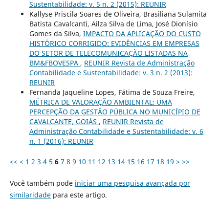
Sustentabilidade: v. 5 n. 2 (2015): REUNIR
Kallyse Priscila Soares de Oliveira, Brasiliana Sulamita
Batista Cavalcanti, Ailza Silva de Lima, José Dionísio
Gomes da Silva,
IMPACTO DA APLICAÇÃO DO CUSTO
HISTÓRICO CORRIGIDO: EVIDÊNCIAS EM EMPRESAS
DO SETOR DE TELECOMUNICAÇÃO LISTADAS NA
BM&FBOVESPA
,
REUNIR Revista de Administração
Contabilidade e Sustentabilidade: v. 3 n. 2 (2013):
REUNIR
Fernanda Jaqueline Lopes, Fátima de Souza Freire,
MÉTRICA DE VALORAÇÃO AMBIENTAL: UMA
PERCEPÇÃO DA GESTÃO PÚBLICA NO MUNICÍPIO DE
CAVALCANTE, GOIÁS
,
REUNIR Revista de
Administração Contabilidade e Sustentabilidade: v. 6
n. 1 (2016): REUNIR
<<
<
1
2
3
4
5
6
7
8
9
10
11
12
13
14
15
16
17
18
19
>
>>
Você também pode
iniciar uma pesquisa avançada por
similaridade
para este artigo.