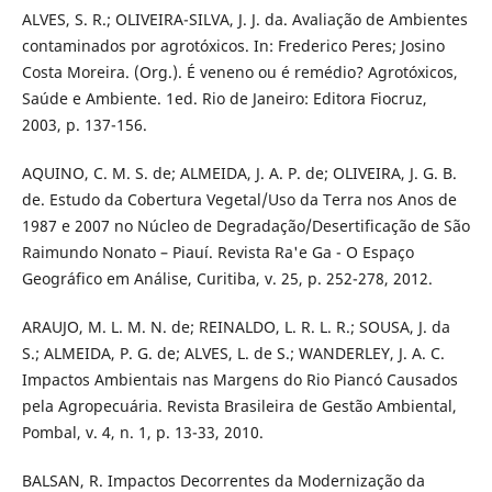
ALVES, S. R.; OLIVEIRA-SILVA, J. J. da. Avaliação de Ambientes
contaminados por agrotóxicos. In: Frederico Peres; Josino
Costa Moreira. (Org.). É veneno ou é remédio? Agrotóxicos,
Saúde e Ambiente. 1ed. Rio de Janeiro: Editora Fiocruz,
2003, p. 137-156.
AQUINO, C. M. S. de; ALMEIDA, J. A. P. de; OLIVEIRA, J. G. B.
de. Estudo da Cobertura Vegetal/Uso da Terra nos Anos de
1987 e 2007 no Núcleo de Degradação/Desertificação de São
Raimundo Nonato – Piauí. Revista Ra'e Ga - O Espaço
Geográfico em Análise, Curitiba, v. 25, p. 252-278, 2012.
ARAUJO, M. L. M. N. de; REINALDO, L. R. L. R.; SOUSA, J. da
S.; ALMEIDA, P. G. de; ALVES, L. de S.; WANDERLEY, J. A. C.
Impactos Ambientais nas Margens do Rio Piancó Causados
pela Agropecuária. Revista Brasileira de Gestão Ambiental,
Pombal, v. 4, n. 1, p. 13-33, 2010.
BALSAN, R. Impactos Decorrentes da Modernização da