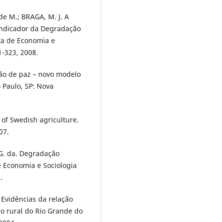
de M.; BRAGA, M. J. A
Indicador da Degradação
sta de Economia e
91-323, 2008.
ão de paz – novo modelo
 Paulo, SP: Nova
of Swedish agriculture.
07.
 G. da. Degradação
e Economia e Sociologia
.
. Evidências da relação
o rural do Rio Grande do