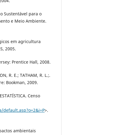
 2004.
o Sustentável para o
mento e Meio Ambiente.
gicos em agricultura
S, 2005.
sey: Prentice Hall, 2008.
SON, R. E.; TATHAM, R. L.;.
gre: Bookman, 2009.
ESTATÍSTICA. Censo
a/default.asp?o=2&i=P
>.
mpactos ambientais