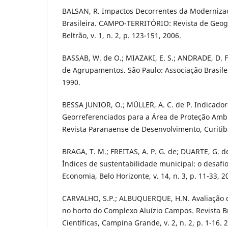
BALSAN, R. Impactos Decorrentes da Modernizaç
Brasileira. CAMPO-TERRITÓRIO: Revista de Geogr
Beltrão, v. 1, n. 2, p. 123-151, 2006.
BASSAB, W. de O.; MIAZAKI, E. S.; ANDRADE, D. F
de Agrupamentos. São Paulo: Associação Brasileir
1990.
BESSA JUNIOR, O.; MÜLLER, A. C. de P. Indicado
Georreferenciados para a Área de Proteção Amb
Revista Paranaense de Desenvolvimento, Curitiba
BRAGA, T. M.; FREITAS, A. P. G. de; DUARTE, G. d
Índices de sustentabilidade municipal: o desaf
Economia, Belo Horizonte, v. 14, n. 3, p. 11-33, 2
CARVALHO, S.P.; ALBUQUERQUE, H.N. Avaliação 
no horto do Complexo Aluízio Campos. Revista B
Científicas, Campina Grande, v. 2, n. 2, p. 1-16. 