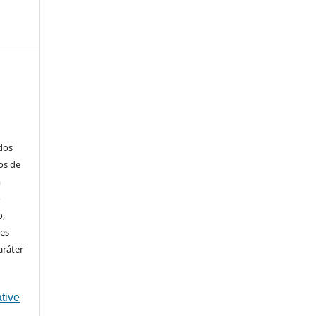
ados
os de
m
o
o,
ões
aráter
tive