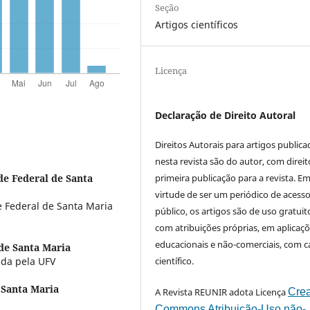
Seção
Artigos científicos
Licença
Declaração de Direito Autoral
Direitos Autorais para artigos public
nesta revista são do autor, com direit
primeira publicação para a revista. E
de Federal de Santa
virtude de ser um periódico de acess
 Federal de Santa Maria
público, os artigos são de uso gratuit
com atribuições próprias, em aplicaç
educacionais e não-comerciais, com c
de Santa Maria
científico.
ada pela UFV
 Santa Maria
A Revista REUNIR adota Licença
Crea
Commons Atribuição-Uso não-