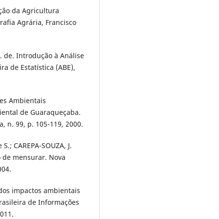
ão da Agricultura
afia Agrária, Francisco
. de. Introdução à Análise
a de Estatística (ABE),
res Ambientais
iental de Guaraqueçaba.
, n. 99, p. 105-119, 2000.
e S.; CAREPA-SOUZA, J.
io de mensurar. Nova
004.
dos impactos ambientais
rasileira de Informações
2011.