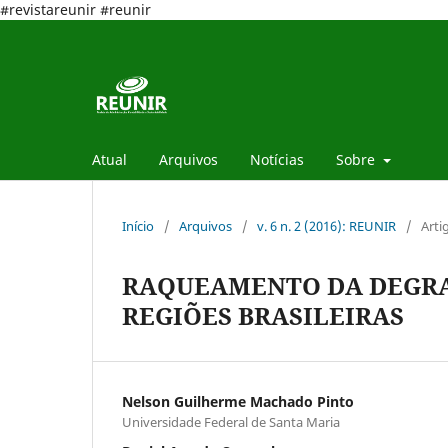
#revistareunir #reunir
Atual
Arquivos
Notícias
Sobre
Início
/
Arquivos
/
v. 6 n. 2 (2016): REUNIR
/
Arti
RAQUEAMENTO DA DEGRA
REGIÕES BRASILEIRAS
Nelson Guilherme Machado Pinto
Universidade Federal de Santa Maria