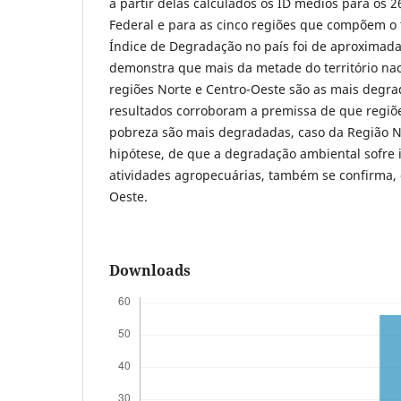
a partir delas calculados os ID médios para os 26
Federal e para as cinco regiões que compõem o te
Índice de Degradação no país foi de aproximad
demonstra que mais da metade do território na
regiões Norte e Centro-Oeste são as mais degra
resultados corroboram a premissa de que regiõ
pobreza são mais degradadas, caso da Região No
hipótese, de que a degradação ambiental sofre i
atividades agropecuárias, também se confirma, 
Oeste.
Downloads