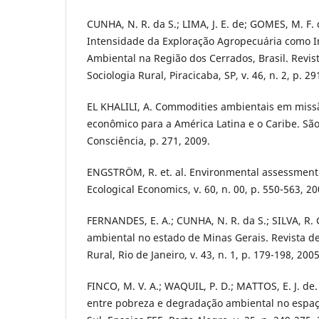
CUNHA, N. R. da S.; LIMA, J. E. de; GOMES, M. F. 
Intensidade da Exploração Agropecuária como 
Ambiental na Região dos Cerrados, Brasil. Revi
Sociologia Rural, Piracicaba, SP, v. 46, n. 2, p. 2
EL KHALILI, A. Commodities ambientais em miss
econômico para a América Latina e o Caribe. São
Consciência, p. 271, 2009.
ENGSTRÖM, R. et. al. Environmental assessment 
Ecological Economics, v. 60, n. 00, p. 550-563, 20
FERNANDES, E. A.; CUNHA, N. R. da S.; SILVA, R.
ambiental no estado de Minas Gerais. Revista d
Rural, Rio de Janeiro, v. 43, n. 1, p. 179-198, 2005
FINCO, M. V. A.; WAQUIL, P. D.; MATTOS, E. J. de
entre pobreza e degradação ambiental no espaç