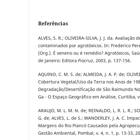
Referências
ALVES, S. R.; OLIVEIRA-SILVA, J. J. da. Avaliação
contaminados por agrotóxicos. In: Frederico Pere
(Org.). É veneno ou é remédio? Agrotóxicos, Saú
de Janeiro: Editora Fiocruz, 2003, p. 137-156.
AQUINO, C. M. S. de; ALMEIDA, J. A. P. de; OLIVEI
Cobertura Vegetal/Uso da Terra nos Anos de 19
Degradação/Desertificação de São Raimundo Nona
Ga - O Espaço Geográfico em Análise, Curitiba, v.
ARAUJO, M. L. M. N. de; REINALDO, L. R. L. R.; SO
G. de; ALVES, L. de S.; WANDERLEY, J. A. C. Impa
Margens do Rio Piancó Causados pela Agropecuár
Gestão Ambiental, Pombal, v. 4, n. 1, p. 13-33, 2