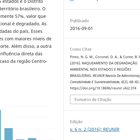
 estados e o Distrito
rritório brasileiro. O
amente 57%, valor que
Publicado
cional é degradado. As
2016-09-01
dadas do país. Esses
es com maiores níveis de
rte. Além disso, a outra
Como Citar
nfluência direta das
Pinto, N. G. M., Coronel, D. A., & Conte, B. 
caso da região Centro-
(2016). RAQUEAMENTO DA DEGRADAÇÃO
AMBIENTAL NOS ESTADOS E REGIÕES
BRASILEIRAS.
REUNIR Revista De Administra
Contabilidade E Sustentabilidade
,
6
(2), 68–82.
https://doi.org/10.18696/reunir.v6i2.374
Fomatos de Citação
Edição
v. 6 n. 2 (2016): REUNIR