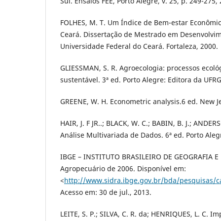
Sul. Ensaios FEE, Porto Alegre, v. 25, p. 249-275,
FOLHES, M. T. Um Índice de Bem-estar Econômic
Ceará. Dissertação de Mestrado em Desenvolvi
Universidade Federal do Ceará. Fortaleza, 2000.
GLIESSMAN, S. R. Agroecologia: processos ecoló
sustentável. 3ª ed. Porto Alegre: Editora da UFRG
GREENE, W. H. Econometric analysis.6 ed. New Jer
HAIR, J. F JR..; BLACK, W. C.; BABIN, B. J.; ANDER
Análise Multivariada de Dados. 6ª ed. Porto Ale
IBGE – INSTITUTO BRASILEIRO DE GEOGRAFIA E 
Agropecuário de 2006. Disponível em:
<
http://www.sidra.ibge.gov.br/bda/pesquisas/c
Acesso em: 30 de jul., 2013.
LEITE, S. P.; SILVA, C. R. da; HENRIQUES, L. C. I