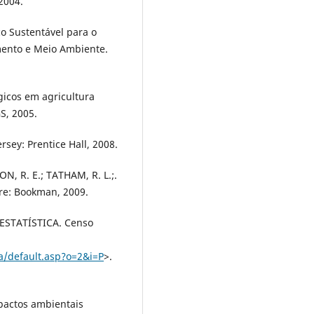
 2004.
o Sustentável para o
mento e Meio Ambiente.
gicos em agricultura
S, 2005.
sey: Prentice Hall, 2008.
SON, R. E.; TATHAM, R. L.;.
gre: Bookman, 2009.
ESTATÍSTICA. Censo
a/default.asp?o=2&i=P
>.
mpactos ambientais