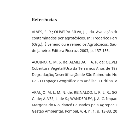
Referências
ALVES, S. R.; OLIVEIRA-SILVA, J. J. da. Avaliação
contaminados por agrotóxicos. In: Frederico Pere
(Org.). É veneno ou é remédio? Agrotóxicos, Saú
de Janeiro: Editora Fiocruz, 2003, p. 137-156.
AQUINO, C. M. S. de; ALMEIDA, J. A. P. de; OLIVEI
Cobertura Vegetal/Uso da Terra nos Anos de 19
Degradação/Desertificação de São Raimundo Nona
Ga - O Espaço Geográfico em Análise, Curitiba, v.
ARAUJO, M. L. M. N. de; REINALDO, L. R. L. R.; SO
G. de; ALVES, L. de S.; WANDERLEY, J. A. C. Impa
Margens do Rio Piancó Causados pela Agropecuár
Gestão Ambiental, Pombal, v. 4, n. 1, p. 13-33, 2