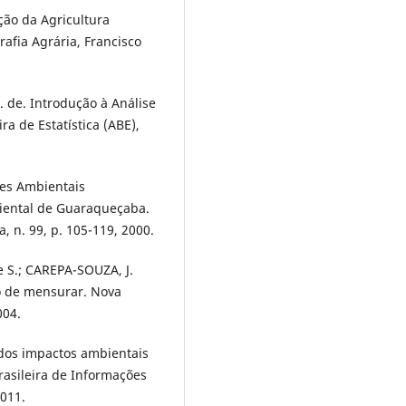
ão da Agricultura
afia Agrária, Francisco
. de. Introdução à Análise
a de Estatística (ABE),
res Ambientais
iental de Guaraqueçaba.
, n. 99, p. 105-119, 2000.
e S.; CAREPA-SOUZA, J.
io de mensurar. Nova
004.
dos impactos ambientais
rasileira de Informações
2011.