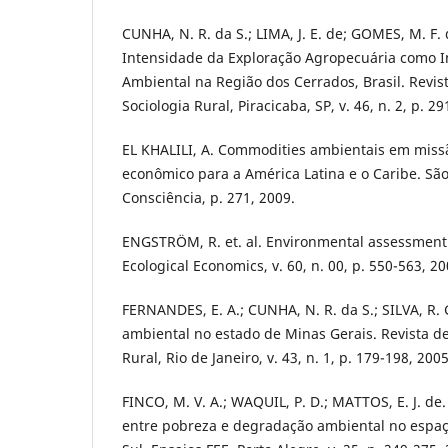
CUNHA, N. R. da S.; LIMA, J. E. de; GOMES, M. F. 
Intensidade da Exploração Agropecuária como 
Ambiental na Região dos Cerrados, Brasil. Revi
Sociologia Rural, Piracicaba, SP, v. 46, n. 2, p. 2
EL KHALILI, A. Commodities ambientais em miss
econômico para a América Latina e o Caribe. São
Consciência, p. 271, 2009.
ENGSTRÖM, R. et. al. Environmental assessment 
Ecological Economics, v. 60, n. 00, p. 550-563, 20
FERNANDES, E. A.; CUNHA, N. R. da S.; SILVA, R.
ambiental no estado de Minas Gerais. Revista d
Rural, Rio de Janeiro, v. 43, n. 1, p. 179-198, 2005
FINCO, M. V. A.; WAQUIL, P. D.; MATTOS, E. J. de
entre pobreza e degradação ambiental no espaç