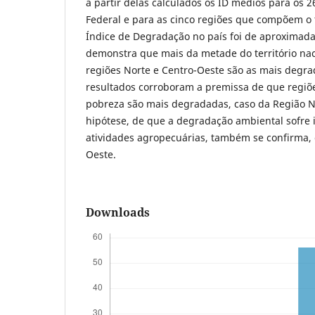
a partir delas calculados os ID médios para os 26
Federal e para as cinco regiões que compõem o te
Índice de Degradação no país foi de aproximad
demonstra que mais da metade do território na
regiões Norte e Centro-Oeste são as mais degra
resultados corroboram a premissa de que regiõ
pobreza são mais degradadas, caso da Região No
hipótese, de que a degradação ambiental sofre i
atividades agropecuárias, também se confirma, 
Oeste.
Downloads