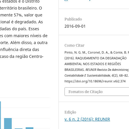
 estados e o Distrito
rritório brasileiro. O
amente 57%, valor que
Publicado
cional é degradado. As
2016-09-01
dadas do país. Esses
es com maiores níveis de
rte. Além disso, a outra
Como Citar
nfluência direta das
Pinto, N. G. M., Coronel, D. A., & Conte, B. 
caso da região Centro-
(2016). RAQUEAMENTO DA DEGRADAÇÃO
AMBIENTAL NOS ESTADOS E REGIÕES
BRASILEIRAS.
REUNIR Revista De Administra
Contabilidade E Sustentabilidade
,
6
(2), 68–82.
https://doi.org/10.18696/reunir.v6i2.374
Fomatos de Citação
Edição
v. 6 n. 2 (2016): REUNIR