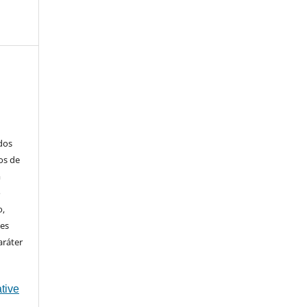
ados
os de
m
o
o,
ões
aráter
tive