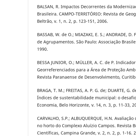
BALSAN, R. Impactos Decorrentes da Modernizaç
Brasileira. CAMPO-TERRITÓRIO: Revista de Geogr
Beltrão, v. 1, n. 2, p. 123-151, 2006.
BASSAB, W. de O.; MIAZAKI, E. S.; ANDRADE, D. F
de Agrupamentos. São Paulo: Associação Brasileir
1990.
BESSA JUNIOR, O.; MÜLLER, A. C. de P. Indicado
Georreferenciados para a Área de Proteção Amb
Revista Paranaense de Desenvolvimento, Curitiba
BRAGA, T. M.; FREITAS, A. P. G. de; DUARTE, G. d
Índices de sustentabilidade municipal: o desaf
Economia, Belo Horizonte, v. 14, n. 3, p. 11-33, 2
CARVALHO, S.P.; ALBUQUERQUE, H.N. Avaliação 
no horto do Complexo Aluízio Campos. Revista B
Científicas, Campina Grande, v. 2, n. 2, p. 1-16. 