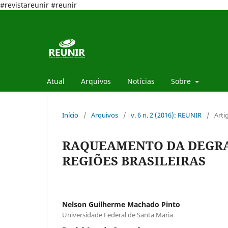
#revistareunir #reunir
Atual
Arquivos
Notícias
Sobre
Início
/
Arquivos
/
v. 6 n. 2 (2016): REUNIR
/
Arti
RAQUEAMENTO DA DEGRA
REGIÕES BRASILEIRAS
Nelson Guilherme Machado Pinto
Universidade Federal de Santa Maria