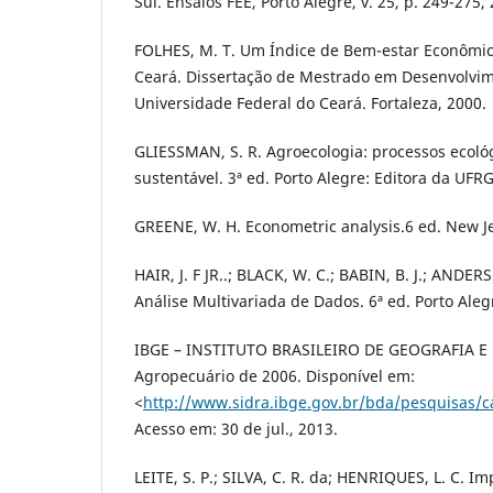
Sul. Ensaios FEE, Porto Alegre, v. 25, p. 249-275,
FOLHES, M. T. Um Índice de Bem-estar Econômic
Ceará. Dissertação de Mestrado em Desenvolvi
Universidade Federal do Ceará. Fortaleza, 2000.
GLIESSMAN, S. R. Agroecologia: processos ecoló
sustentável. 3ª ed. Porto Alegre: Editora da UFRG
GREENE, W. H. Econometric analysis.6 ed. New Jer
HAIR, J. F JR..; BLACK, W. C.; BABIN, B. J.; ANDER
Análise Multivariada de Dados. 6ª ed. Porto Ale
IBGE – INSTITUTO BRASILEIRO DE GEOGRAFIA E 
Agropecuário de 2006. Disponível em:
<
http://www.sidra.ibge.gov.br/bda/pesquisas/c
Acesso em: 30 de jul., 2013.
LEITE, S. P.; SILVA, C. R. da; HENRIQUES, L. C. I