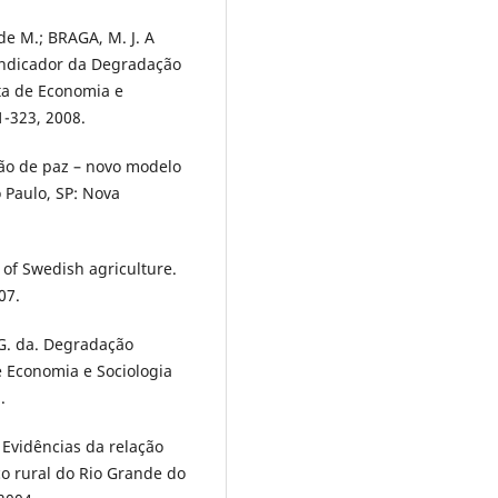
de M.; BRAGA, M. J. A
Indicador da Degradação
sta de Economia e
91-323, 2008.
ão de paz – novo modelo
 Paulo, SP: Nova
of Swedish agriculture.
07.
 G. da. Degradação
e Economia e Sociologia
.
. Evidências da relação
o rural do Rio Grande do