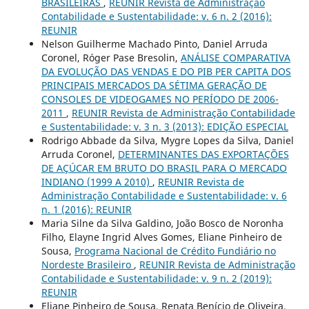
BRASILEIRAS
,
REUNIR Revista de Administração
Contabilidade e Sustentabilidade: v. 6 n. 2 (2016):
REUNIR
Nelson Guilherme Machado Pinto, Daniel Arruda
Coronel, Róger Pase Bresolin,
ANÁLISE COMPARATIVA
DA EVOLUÇÃO DAS VENDAS E DO PIB PER CAPITA DOS
PRINCIPAIS MERCADOS DA SÉTIMA GERAÇÃO DE
CONSOLES DE VIDEOGAMES NO PERÍODO DE 2006-
2011
,
REUNIR Revista de Administração Contabilidade
e Sustentabilidade: v. 3 n. 3 (2013): EDIÇÃO ESPECIAL
Rodrigo Abbade da Silva, Mygre Lopes da Silva, Daniel
Arruda Coronel,
DETERMINANTES DAS EXPORTAÇÕES
DE AÇÚCAR EM BRUTO DO BRASIL PARA O MERCADO
INDIANO (1999 A 2010)
,
REUNIR Revista de
Administração Contabilidade e Sustentabilidade: v. 6
n. 1 (2016): REUNIR
Maria Silne da Silva Galdino, João Bosco de Noronha
Filho, Elayne Ingrid Alves Gomes, Eliane Pinheiro de
Sousa,
Programa Nacional de Crédito Fundiário no
Nordeste Brasileiro
,
REUNIR Revista de Administração
Contabilidade e Sustentabilidade: v. 9 n. 2 (2019):
REUNIR
Eliane Pinheiro de Sousa, Renata Benício de Oliveira,