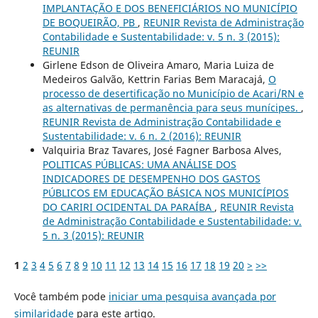
IMPLANTAÇÃO E DOS BENEFICIÁRIOS NO MUNICÍPIO
DE BOQUEIRÃO, PB
,
REUNIR Revista de Administração
Contabilidade e Sustentabilidade: v. 5 n. 3 (2015):
REUNIR
Girlene Edson de Oliveira Amaro, Maria Luiza de
Medeiros Galvão, Kettrin Farias Bem Maracajá,
O
processo de desertificação no Município de Acari/RN e
as alternativas de permanência para seus munícipes.
,
REUNIR Revista de Administração Contabilidade e
Sustentabilidade: v. 6 n. 2 (2016): REUNIR
Valquiria Braz Tavares, José Fagner Barbosa Alves,
POLITICAS PÚBLICAS: UMA ANÁLISE DOS
INDICADORES DE DESEMPENHO DOS GASTOS
PÚBLICOS EM EDUCAÇÃO BÁSICA NOS MUNICÍPIOS
DO CARIRI OCIDENTAL DA PARAÍBA
,
REUNIR Revista
de Administração Contabilidade e Sustentabilidade: v.
5 n. 3 (2015): REUNIR
1
2
3
4
5
6
7
8
9
10
11
12
13
14
15
16
17
18
19
20
>
>>
Você também pode
iniciar uma pesquisa avançada por
similaridade
para este artigo.