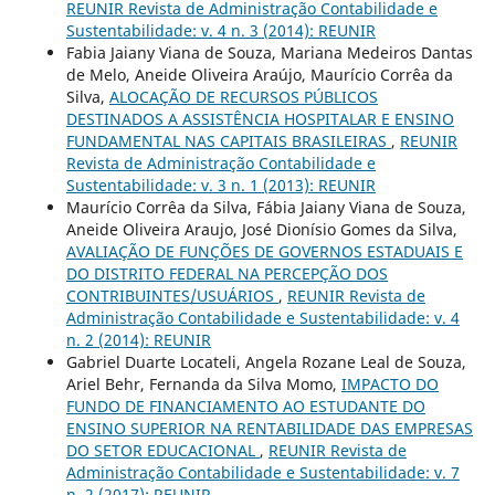
REUNIR Revista de Administração Contabilidade e
Sustentabilidade: v. 4 n. 3 (2014): REUNIR
Fabia Jaiany Viana de Souza, Mariana Medeiros Dantas
de Melo, Aneide Oliveira Araújo, Maurício Corrêa da
Silva,
ALOCAÇÃO DE RECURSOS PÚBLICOS
DESTINADOS A ASSISTÊNCIA HOSPITALAR E ENSINO
FUNDAMENTAL NAS CAPITAIS BRASILEIRAS
,
REUNIR
Revista de Administração Contabilidade e
Sustentabilidade: v. 3 n. 1 (2013): REUNIR
Maurício Corrêa da Silva, Fábia Jaiany Viana de Souza,
Aneide Oliveira Araujo, José Dionísio Gomes da Silva,
AVALIAÇÃO DE FUNÇÕES DE GOVERNOS ESTADUAIS E
DO DISTRITO FEDERAL NA PERCEPÇÃO DOS
CONTRIBUINTES/USUÁRIOS
,
REUNIR Revista de
Administração Contabilidade e Sustentabilidade: v. 4
n. 2 (2014): REUNIR
Gabriel Duarte Locateli, Angela Rozane Leal de Souza,
Ariel Behr, Fernanda da Silva Momo,
IMPACTO DO
FUNDO DE FINANCIAMENTO AO ESTUDANTE DO
ENSINO SUPERIOR NA RENTABILIDADE DAS EMPRESAS
DO SETOR EDUCACIONAL
,
REUNIR Revista de
Administração Contabilidade e Sustentabilidade: v. 7
n. 2 (2017): REUNIR