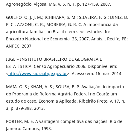
Agronegócio. Viçosa, MG, v. 5, n. 1, p. 127-159, 2007.
GUILHOTO, J. J. M.; ICHIHARA, S. M.; SILVEIRA, F. G.; DINIZ, B.
P. C.; AZZONI, C. R.; MOREIRA, G. R. C. A importância da
agricultura familiar no Brasil e em seus estados. In:
Encontro Nacional de Economia, 36, 2007. Anais... Recife, PE:
ANPEC, 2007.
IBGE – INSTITUTO BRASILEIRO DE GEOGRAFIA E
ESTATÍSTICA. Censo Agropecuário 2006. Disponível em:
<
http://www.sidra.ibge.gov.br
>. Acesso em: 16 mar. 2014.
MAIA, G. S.; KHAN, A. S.; SOUSA, E. P. Avaliação do impacto
do Programa de Reforma Agrária Federal no Ceará: um
estudo de caso. Economia Aplicada. Ribeirão Preto, v. 17, n.
3, p. 379-398, 2013.
PORTER, M. E. A vantagem competitiva das nações. Rio de
Janeiro: Campus, 1993.