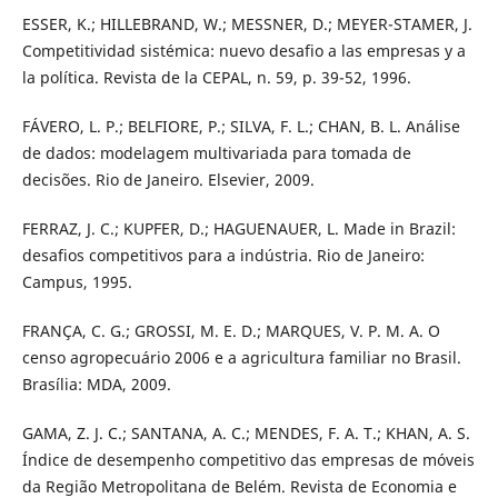
ESSER, K.; HILLEBRAND, W.; MESSNER, D.; MEYER-STAMER, J.
Competitividad sistémica: nuevo desafio a las empresas y a
la política. Revista de la CEPAL, n. 59, p. 39-52, 1996.
FÁVERO, L. P.; BELFIORE, P.; SILVA, F. L.; CHAN, B. L. Análise
de dados: modelagem multivariada para tomada de
decisões. Rio de Janeiro. Elsevier, 2009.
FERRAZ, J. C.; KUPFER, D.; HAGUENAUER, L. Made in Brazil:
desafios competitivos para a indústria. Rio de Janeiro:
Campus, 1995.
FRANÇA, C. G.; GROSSI, M. E. D.; MARQUES, V. P. M. A. O
censo agropecuário 2006 e a agricultura familiar no Brasil.
Brasília: MDA, 2009.
GAMA, Z. J. C.; SANTANA, A. C.; MENDES, F. A. T.; KHAN, A. S.
Índice de desempenho competitivo das empresas de móveis
da Região Metropolitana de Belém. Revista de Economia e