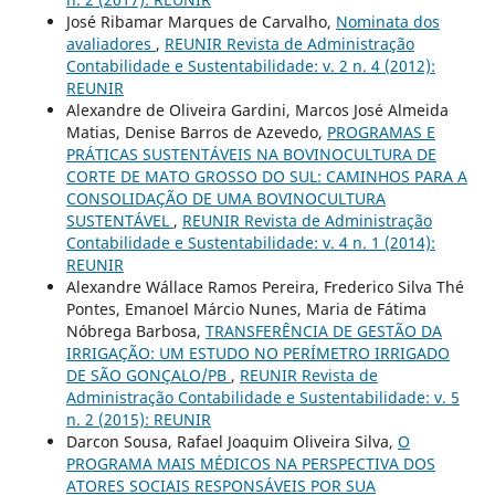
José Ribamar Marques de Carvalho,
Nominata dos
avaliadores
,
REUNIR Revista de Administração
Contabilidade e Sustentabilidade: v. 2 n. 4 (2012):
REUNIR
Alexandre de Oliveira Gardini, Marcos José Almeida
Matias, Denise Barros de Azevedo,
PROGRAMAS E
PRÁTICAS SUSTENTÁVEIS NA BOVINOCULTURA DE
CORTE DE MATO GROSSO DO SUL: CAMINHOS PARA A
CONSOLIDAÇÃO DE UMA BOVINOCULTURA
SUSTENTÁVEL
,
REUNIR Revista de Administração
Contabilidade e Sustentabilidade: v. 4 n. 1 (2014):
REUNIR
Alexandre Wállace Ramos Pereira, Frederico Silva Thé
Pontes, Emanoel Márcio Nunes, Maria de Fátima
Nóbrega Barbosa,
TRANSFERÊNCIA DE GESTÃO DA
IRRIGAÇÃO: UM ESTUDO NO PERÍMETRO IRRIGADO
DE SÃO GONÇALO/PB
,
REUNIR Revista de
Administração Contabilidade e Sustentabilidade: v. 5
n. 2 (2015): REUNIR
Darcon Sousa, Rafael Joaquim Oliveira Silva,
O
PROGRAMA MAIS MÉDICOS NA PERSPECTIVA DOS
ATORES SOCIAIS RESPONSÁVEIS POR SUA