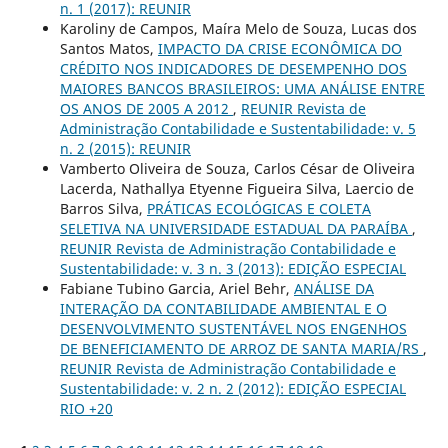
n. 1 (2017): REUNIR
Karoliny de Campos, Maíra Melo de Souza, Lucas dos
Santos Matos,
IMPACTO DA CRISE ECONÔMICA DO
CRÉDITO NOS INDICADORES DE DESEMPENHO DOS
MAIORES BANCOS BRASILEIROS: UMA ANÁLISE ENTRE
OS ANOS DE 2005 A 2012
,
REUNIR Revista de
Administração Contabilidade e Sustentabilidade: v. 5
n. 2 (2015): REUNIR
Vamberto Oliveira de Souza, Carlos César de Oliveira
Lacerda, Nathallya Etyenne Figueira Silva, Laercio de
Barros Silva,
PRÁTICAS ECOLÓGICAS E COLETA
SELETIVA NA UNIVERSIDADE ESTADUAL DA PARAÍBA
,
REUNIR Revista de Administração Contabilidade e
Sustentabilidade: v. 3 n. 3 (2013): EDIÇÃO ESPECIAL
Fabiane Tubino Garcia, Ariel Behr,
ANÁLISE DA
INTERAÇÃO DA CONTABILIDADE AMBIENTAL E O
DESENVOLVIMENTO SUSTENTÁVEL NOS ENGENHOS
DE BENEFICIAMENTO DE ARROZ DE SANTA MARIA/RS
,
REUNIR Revista de Administração Contabilidade e
Sustentabilidade: v. 2 n. 2 (2012): EDIÇÃO ESPECIAL
RIO +20