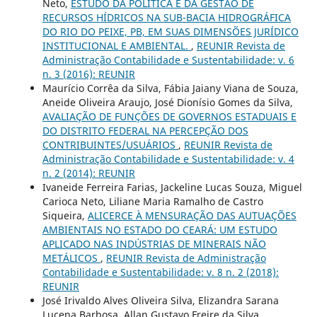
Neto,
ESTUDO DA POLÍTICA E DA GESTÃO DE
RECURSOS HÍDRICOS NA SUB-BACIA HIDROGRÁFICA
DO RIO DO PEIXE, PB, EM SUAS DIMENSÕES JURÍDICO
INSTITUCIONAL E AMBIENTAL.
,
REUNIR Revista de
Administração Contabilidade e Sustentabilidade: v. 6
n. 3 (2016): REUNIR
Maurício Corrêa da Silva, Fábia Jaiany Viana de Souza,
Aneide Oliveira Araujo, José Dionísio Gomes da Silva,
AVALIAÇÃO DE FUNÇÕES DE GOVERNOS ESTADUAIS E
DO DISTRITO FEDERAL NA PERCEPÇÃO DOS
CONTRIBUINTES/USUÁRIOS
,
REUNIR Revista de
Administração Contabilidade e Sustentabilidade: v. 4
n. 2 (2014): REUNIR
Ivaneide Ferreira Farias, Jackeline Lucas Souza, Miguel
Carioca Neto, Liliane Maria Ramalho de Castro
Siqueira,
ALICERCE À MENSURAÇÃO DAS AUTUAÇÕES
AMBIENTAIS NO ESTADO DO CEARÁ: UM ESTUDO
APLICADO NAS INDÚSTRIAS DE MINERAIS NÃO
METÁLICOS
,
REUNIR Revista de Administração
Contabilidade e Sustentabilidade: v. 8 n. 2 (2018):
REUNIR
José Irivaldo Alves Oliveira Silva, Elizandra Sarana
Lucena Barbosa, Allan Gustavo Freire da Silva,