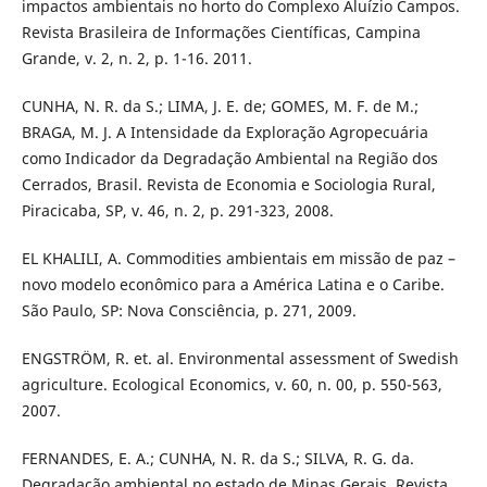
impactos ambientais no horto do Complexo Aluízio Campos.
Revista Brasileira de Informações Científicas, Campina
Grande, v. 2, n. 2, p. 1-16. 2011.
CUNHA, N. R. da S.; LIMA, J. E. de; GOMES, M. F. de M.;
BRAGA, M. J. A Intensidade da Exploração Agropecuária
como Indicador da Degradação Ambiental na Região dos
Cerrados, Brasil. Revista de Economia e Sociologia Rural,
Piracicaba, SP, v. 46, n. 2, p. 291-323, 2008.
EL KHALILI, A. Commodities ambientais em missão de paz –
novo modelo econômico para a América Latina e o Caribe.
São Paulo, SP: Nova Consciência, p. 271, 2009.
ENGSTRÖM, R. et. al. Environmental assessment of Swedish
agriculture. Ecological Economics, v. 60, n. 00, p. 550-563,
2007.
FERNANDES, E. A.; CUNHA, N. R. da S.; SILVA, R. G. da.
Degradação ambiental no estado de Minas Gerais. Revista