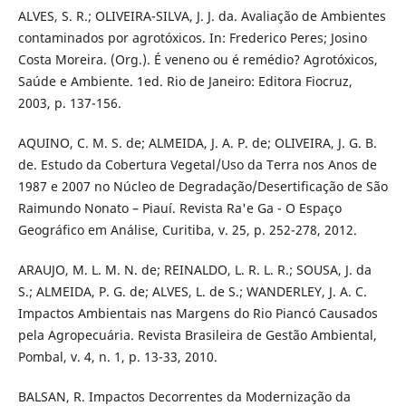
ALVES, S. R.; OLIVEIRA-SILVA, J. J. da. Avaliação de Ambientes
contaminados por agrotóxicos. In: Frederico Peres; Josino
Costa Moreira. (Org.). É veneno ou é remédio? Agrotóxicos,
Saúde e Ambiente. 1ed. Rio de Janeiro: Editora Fiocruz,
2003, p. 137-156.
AQUINO, C. M. S. de; ALMEIDA, J. A. P. de; OLIVEIRA, J. G. B.
de. Estudo da Cobertura Vegetal/Uso da Terra nos Anos de
1987 e 2007 no Núcleo de Degradação/Desertificação de São
Raimundo Nonato – Piauí. Revista Ra'e Ga - O Espaço
Geográfico em Análise, Curitiba, v. 25, p. 252-278, 2012.
ARAUJO, M. L. M. N. de; REINALDO, L. R. L. R.; SOUSA, J. da
S.; ALMEIDA, P. G. de; ALVES, L. de S.; WANDERLEY, J. A. C.
Impactos Ambientais nas Margens do Rio Piancó Causados
pela Agropecuária. Revista Brasileira de Gestão Ambiental,
Pombal, v. 4, n. 1, p. 13-33, 2010.
BALSAN, R. Impactos Decorrentes da Modernização da