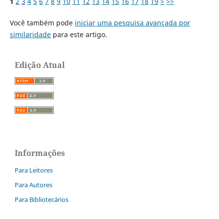
1
2
3
4
5
6
7
8
9
10
11
12
13
14
15
16
17
18
19
>
>>
Você também pode
iniciar uma pesquisa avançada por
similaridade
para este artigo.
Edição Atual
Informações
Para Leitores
Para Autores
Para Bibliotecários