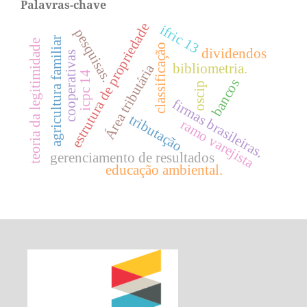
Palavras-chave
estrutura de propriedade
ifric 13
pesquisas.
agricultura familiar
teoria da legitimidade
classificação
dividendos
cooperativas
bibliometria.
Área tributária
icpc 14
bancos
oscip
firmas brasileiras.
tributação
ramo varejista
gerenciamento de resultados
educação ambiental.