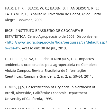
HAIR, J. F JR..; BLACK, W. C.; BABIN, B. J.; ANDERSON, R. E.;
TATHAM, R. L.;. Análise Multivariada de Dados. 6ª ed. Porto
Alegre: Bookman, 2009.
IBGE – INSTITUTO BRASILEIRO DE GEOGRAFIA E
ESTATÍSTICA. Censo Agropecuário de 2006. Disponível em:
<
http://www.sidra.ibge.gov.br/bda/pesquisas/ca/default.asp?
o=2&i=P
>. Acesso em: 30 de jul., 2013.
LEITE, S. P.; SILVA, C. R. da; HENRIQUES, L. C. Impactos
ambientais ocasionados pela agropecuária no Complexo
Aluízio Campos. Revista Brasileira de Informações
Científicas, Campina Grande, v. 2, n. 2, p. 59-64, 2011.
LEMOS, J.J.S. Desertification of Drylands in Northeast of
Brazil, Riverside, Califórnia: Economic Department
University of California, 1995.