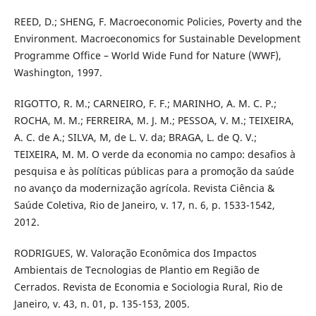
REED, D.; SHENG, F. Macroeconomic Policies, Poverty and the
Environment. Macroeconomics for Sustainable Development
Programme Office – World Wide Fund for Nature (WWF),
Washington, 1997.
RIGOTTO, R. M.; CARNEIRO, F. F.; MARINHO, A. M. C. P.;
ROCHA, M. M.; FERREIRA, M. J. M.; PESSOA, V. M.; TEIXEIRA,
A. C. de A.; SILVA, M, de L. V. da; BRAGA, L. de Q. V.;
TEIXEIRA, M. M. O verde da economia no campo: desafios à
pesquisa e às políticas públicas para a promoção da saúde
no avanço da modernização agrícola. Revista Ciência &
Saúde Coletiva, Rio de Janeiro, v. 17, n. 6, p. 1533-1542,
2012.
RODRIGUES, W. Valoração Econômica dos Impactos
Ambientais de Tecnologias de Plantio em Região de
Cerrados. Revista de Economia e Sociologia Rural, Rio de
Janeiro, v. 43, n. 01, p. 135-153, 2005.