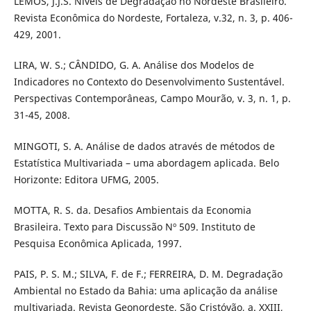
LEMOS, J.J.S. Níveis de Degradação no Nordeste Brasileiro.
Revista Econômica do Nordeste, Fortaleza, v.32, n. 3, p. 406-
429, 2001.
LIRA, W. S.; CÂNDIDO, G. A. Análise dos Modelos de
Indicadores no Contexto do Desenvolvimento Sustentável.
Perspectivas Contemporâneas, Campo Mourão, v. 3, n. 1, p.
31-45, 2008.
MINGOTI, S. A. Análise de dados através de métodos de
Estatística Multivariada – uma abordagem aplicada. Belo
Horizonte: Editora UFMG, 2005.
MOTTA, R. S. da. Desafios Ambientais da Economia
Brasileira. Texto para Discussão Nº 509. Instituto de
Pesquisa Econômica Aplicada, 1997.
PAIS, P. S. M.; SILVA, F. de F.; FERREIRA, D. M. Degradação
Ambiental no Estado da Bahia: uma aplicação da análise
multivariada. Revista Geonordeste, São Cristóvão, a. XXIII,