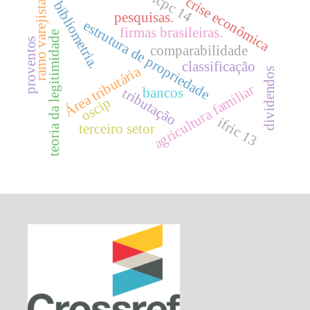
icpc 14
crise econômica
bibliometria.
ramo varejista
pesquisas.
estrutura de propriedade
firmas brasileiras.
teoria da legitimidade
proventos
comparabilidade
classificação
Área tributária
dividendos
agricultura familiar
bancos
tributação
oscip
ifric 13
terceiro setor