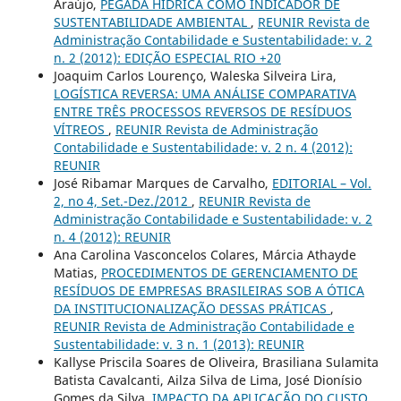
Araújo,
PEGADA HÍDRICA COMO INDICADOR DE
SUSTENTABILIDADE AMBIENTAL
,
REUNIR Revista de
Administração Contabilidade e Sustentabilidade: v. 2
n. 2 (2012): EDIÇÃO ESPECIAL RIO +20
Joaquim Carlos Lourenço, Waleska Silveira Lira,
LOGÍSTICA REVERSA: UMA ANÁLISE COMPARATIVA
ENTRE TRÊS PROCESSOS REVERSOS DE RESÍDUOS
VÍTREOS
,
REUNIR Revista de Administração
Contabilidade e Sustentabilidade: v. 2 n. 4 (2012):
REUNIR
José Ribamar Marques de Carvalho,
EDITORIAL – Vol.
2, no 4, Set.-Dez./2012
,
REUNIR Revista de
Administração Contabilidade e Sustentabilidade: v. 2
n. 4 (2012): REUNIR
Ana Carolina Vasconcelos Colares, Márcia Athayde
Matias,
PROCEDIMENTOS DE GERENCIAMENTO DE
RESÍDUOS DE EMPRESAS BRASILEIRAS SOB A ÓTICA
DA INSTITUCIONALIZAÇÃO DESSAS PRÁTICAS
,
REUNIR Revista de Administração Contabilidade e
Sustentabilidade: v. 3 n. 1 (2013): REUNIR
Kallyse Priscila Soares de Oliveira, Brasiliana Sulamita
Batista Cavalcanti, Ailza Silva de Lima, José Dionísio
Gomes da Silva,
IMPACTO DA APLICAÇÃO DO CUSTO