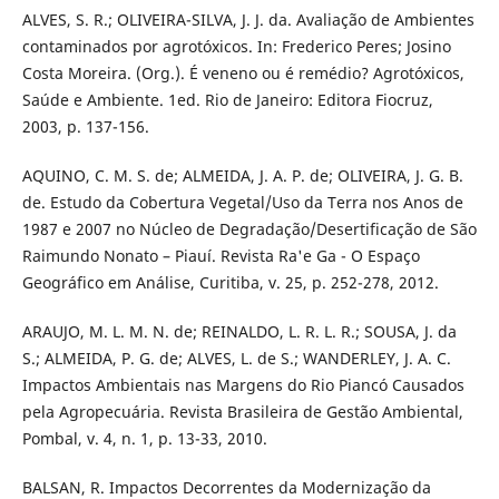
ALVES, S. R.; OLIVEIRA-SILVA, J. J. da. Avaliação de Ambientes
contaminados por agrotóxicos. In: Frederico Peres; Josino
Costa Moreira. (Org.). É veneno ou é remédio? Agrotóxicos,
Saúde e Ambiente. 1ed. Rio de Janeiro: Editora Fiocruz,
2003, p. 137-156.
AQUINO, C. M. S. de; ALMEIDA, J. A. P. de; OLIVEIRA, J. G. B.
de. Estudo da Cobertura Vegetal/Uso da Terra nos Anos de
1987 e 2007 no Núcleo de Degradação/Desertificação de São
Raimundo Nonato – Piauí. Revista Ra'e Ga - O Espaço
Geográfico em Análise, Curitiba, v. 25, p. 252-278, 2012.
ARAUJO, M. L. M. N. de; REINALDO, L. R. L. R.; SOUSA, J. da
S.; ALMEIDA, P. G. de; ALVES, L. de S.; WANDERLEY, J. A. C.
Impactos Ambientais nas Margens do Rio Piancó Causados
pela Agropecuária. Revista Brasileira de Gestão Ambiental,
Pombal, v. 4, n. 1, p. 13-33, 2010.
BALSAN, R. Impactos Decorrentes da Modernização da