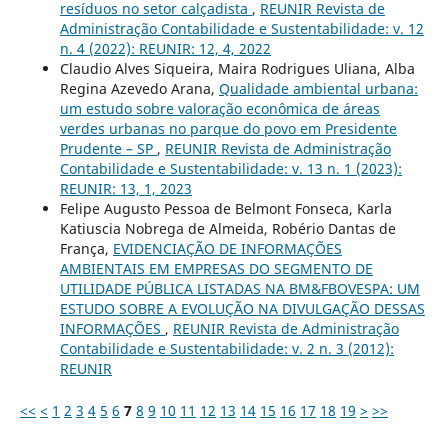
resíduos no setor calçadista
,
REUNIR Revista de
Administração Contabilidade e Sustentabilidade: v. 12
n. 4 (2022): REUNIR: 12, 4, 2022
Claudio Alves Siqueira, Maira Rodrigues Uliana, Alba
Regina Azevedo Arana,
Qualidade ambiental urbana:
um estudo sobre valoração econômica de áreas
verdes urbanas no parque do povo em Presidente
Prudente – SP
,
REUNIR Revista de Administração
Contabilidade e Sustentabilidade: v. 13 n. 1 (2023):
REUNIR: 13, 1, 2023
Felipe Augusto Pessoa de Belmont Fonseca, Karla
Katiuscia Nobrega de Almeida, Robério Dantas de
França,
EVIDENCIAÇÃO DE INFORMAÇÕES
AMBIENTAIS EM EMPRESAS DO SEGMENTO DE
UTILIDADE PÚBLICA LISTADAS NA BM&FBOVESPA: UM
ESTUDO SOBRE A EVOLUÇÃO NA DIVULGAÇÃO DESSAS
INFORMAÇÕES
,
REUNIR Revista de Administração
Contabilidade e Sustentabilidade: v. 2 n. 3 (2012):
REUNIR
<<
<
1
2
3
4
5
6
7
8
9
10
11
12
13
14
15
16
17
18
19
>
>>