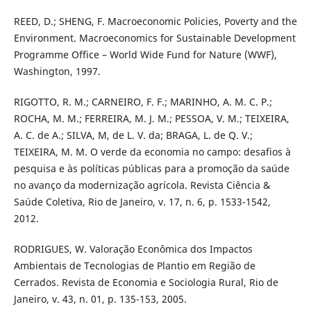
REED, D.; SHENG, F. Macroeconomic Policies, Poverty and the
Environment. Macroeconomics for Sustainable Development
Programme Office – World Wide Fund for Nature (WWF),
Washington, 1997.
RIGOTTO, R. M.; CARNEIRO, F. F.; MARINHO, A. M. C. P.;
ROCHA, M. M.; FERREIRA, M. J. M.; PESSOA, V. M.; TEIXEIRA,
A. C. de A.; SILVA, M, de L. V. da; BRAGA, L. de Q. V.;
TEIXEIRA, M. M. O verde da economia no campo: desafios à
pesquisa e às políticas públicas para a promoção da saúde
no avanço da modernização agrícola. Revista Ciência &
Saúde Coletiva, Rio de Janeiro, v. 17, n. 6, p. 1533-1542,
2012.
RODRIGUES, W. Valoração Econômica dos Impactos
Ambientais de Tecnologias de Plantio em Região de
Cerrados. Revista de Economia e Sociologia Rural, Rio de
Janeiro, v. 43, n. 01, p. 135-153, 2005.