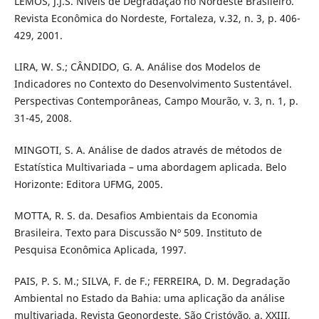
LEMOS, J.J.S. Níveis de Degradação no Nordeste Brasileiro.
Revista Econômica do Nordeste, Fortaleza, v.32, n. 3, p. 406-
429, 2001.
LIRA, W. S.; CÂNDIDO, G. A. Análise dos Modelos de
Indicadores no Contexto do Desenvolvimento Sustentável.
Perspectivas Contemporâneas, Campo Mourão, v. 3, n. 1, p.
31-45, 2008.
MINGOTI, S. A. Análise de dados através de métodos de
Estatística Multivariada – uma abordagem aplicada. Belo
Horizonte: Editora UFMG, 2005.
MOTTA, R. S. da. Desafios Ambientais da Economia
Brasileira. Texto para Discussão Nº 509. Instituto de
Pesquisa Econômica Aplicada, 1997.
PAIS, P. S. M.; SILVA, F. de F.; FERREIRA, D. M. Degradação
Ambiental no Estado da Bahia: uma aplicação da análise
multivariada. Revista Geonordeste, São Cristóvão, a. XXIII,