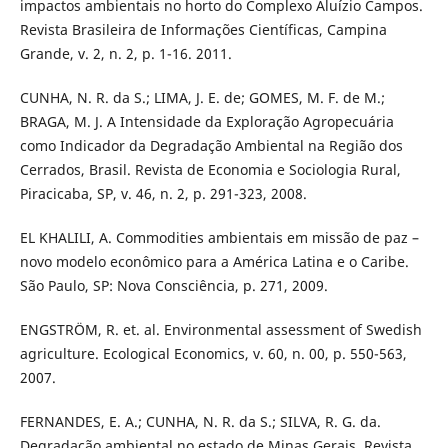
impactos ambientais no horto do Complexo Aluízio Campos.
Revista Brasileira de Informações Científicas, Campina
Grande, v. 2, n. 2, p. 1-16. 2011.
CUNHA, N. R. da S.; LIMA, J. E. de; GOMES, M. F. de M.;
BRAGA, M. J. A Intensidade da Exploração Agropecuária
como Indicador da Degradação Ambiental na Região dos
Cerrados, Brasil. Revista de Economia e Sociologia Rural,
Piracicaba, SP, v. 46, n. 2, p. 291-323, 2008.
EL KHALILI, A. Commodities ambientais em missão de paz –
novo modelo econômico para a América Latina e o Caribe.
São Paulo, SP: Nova Consciência, p. 271, 2009.
ENGSTRÖM, R. et. al. Environmental assessment of Swedish
agriculture. Ecological Economics, v. 60, n. 00, p. 550-563,
2007.
FERNANDES, E. A.; CUNHA, N. R. da S.; SILVA, R. G. da.
Degradação ambiental no estado de Minas Gerais. Revista