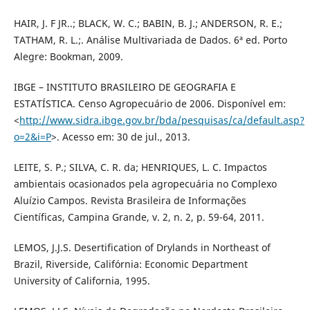
HAIR, J. F JR..; BLACK, W. C.; BABIN, B. J.; ANDERSON, R. E.;
TATHAM, R. L.;. Análise Multivariada de Dados. 6ª ed. Porto
Alegre: Bookman, 2009.
IBGE – INSTITUTO BRASILEIRO DE GEOGRAFIA E
ESTATÍSTICA. Censo Agropecuário de 2006. Disponível em:
<
http://www.sidra.ibge.gov.br/bda/pesquisas/ca/default.asp?
o=2&i=P
>. Acesso em: 30 de jul., 2013.
LEITE, S. P.; SILVA, C. R. da; HENRIQUES, L. C. Impactos
ambientais ocasionados pela agropecuária no Complexo
Aluízio Campos. Revista Brasileira de Informações
Científicas, Campina Grande, v. 2, n. 2, p. 59-64, 2011.
LEMOS, J.J.S. Desertification of Drylands in Northeast of
Brazil, Riverside, Califórnia: Economic Department
University of California, 1995.