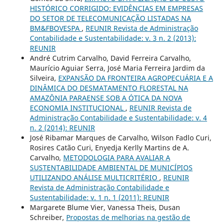
HISTÓRICO CORRIGIDO: EVIDÊNCIAS EM EMPRESAS
DO SETOR DE TELECOMUNICAÇÃO LISTADAS NA
BM&FBOVESPA
,
REUNIR Revista de Administração
Contabilidade e Sustentabilidade: v. 3 n. 2 (2013):
REUNIR
André Cutrim Carvalho, David Ferreira Carvalho,
Maurício Aguiar Serra, José Maria Ferreira Jardim da
Silveira,
EXPANSÃO DA FRONTEIRA AGROPECUÁRIA E A
DINÂMICA DO DESMATAMENTO FLORESTAL NA
AMAZÔNIA PARAENSE SOB A ÓTICA DA NOVA
ECONOMIA INSTITUCIONAL
,
REUNIR Revista de
Administração Contabilidade e Sustentabilidade: v. 4
n. 2 (2014): REUNIR
José Ribamar Marques de Carvalho, Wilson Fadlo Curi,
Rosires Catão Curi, Enyedja Kerlly Martins de A.
Carvalho,
METODOLOGIA PARA AVALIAR A
SUSTENTABILIDADE AMBIENTAL DE MUNICÍPIOS
UTILIZANDO ANÁLISE MULTICRITÉRIO
,
REUNIR
Revista de Administração Contabilidade e
Sustentabilidade: v. 1 n. 1 (2011): REUNIR
Margarete Blume Vier, Vanessa Theis, Dusan
Schreiber,
Propostas de melhorias na gestão de