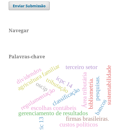
Enviar Submissão
Navegar
Palavras-chave
agricultura familiar
terceiro setor
sustentabilidade
dividendos
Área tributária
icpc 14
pesquisas.
tributação
bibliometria.
oscip
classificação
regulamentação
bancos
escolhas contábeis
gerenciamento de resultados
firmas brasileiras.
ifric 13
custos políticos