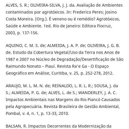
ALVES, S. R.; OLIVEIRA-SILVA, J. J. da. Avaliação de Ambientes
contaminados por agrotóxicos. In: Frederico Peres; Josino
Costa Moreira. (Org.). É veneno ou é remédio? Agrotóxicos,
Saúde e Ambiente. 1ed. Rio de Janeiro: Editora Fiocruz,
2003, p. 137-156.
AQUINO, C. M. S. de; ALMEIDA, J. A. P. de; OLIVEIRA, J. G. B.
de. Estudo da Cobertura Vegetal/Uso da Terra nos Anos de
1987 e 2007 no Núcleo de Degradação/Desertificação de São
Raimundo Nonato – Piauí. Revista Ra'e Ga - O Espaço
Geográfico em Análise, Curitiba, v. 25, p. 252-278, 2012.
ARAUJO, M. L. M. N. de; REINALDO, L. R. L. R.; SOUSA, J. da
S.; ALMEIDA, P. G. de; ALVES, L. de S.; WANDERLEY, J. A. C.
Impactos Ambientais nas Margens do Rio Piancó Causados
pela Agropecuária. Revista Brasileira de Gestão Ambiental,
Pombal, v. 4, n. 1, p. 13-33, 2010.
BALSAN, R. Impactos Decorrentes da Modernização da