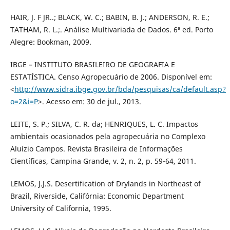
HAIR, J. F JR..; BLACK, W. C.; BABIN, B. J.; ANDERSON, R. E.;
TATHAM, R. L.;. Análise Multivariada de Dados. 6ª ed. Porto
Alegre: Bookman, 2009.
IBGE – INSTITUTO BRASILEIRO DE GEOGRAFIA E
ESTATÍSTICA. Censo Agropecuário de 2006. Disponível em:
<
http://www.sidra.ibge.gov.br/bda/pesquisas/ca/default.asp?
o=2&i=P
>. Acesso em: 30 de jul., 2013.
LEITE, S. P.; SILVA, C. R. da; HENRIQUES, L. C. Impactos
ambientais ocasionados pela agropecuária no Complexo
Aluízio Campos. Revista Brasileira de Informações
Científicas, Campina Grande, v. 2, n. 2, p. 59-64, 2011.
LEMOS, J.J.S. Desertification of Drylands in Northeast of
Brazil, Riverside, Califórnia: Economic Department
University of California, 1995.