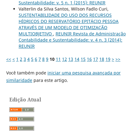
Sustentabilidade: v. 5 n. 1 (2015): REUNIR
Valterlin da Silva Santos, Wilson Fadlo Curi,
SUSTENTABILIDADE DO USO DOS RECURSOS
HÍDRICOS DO RESERVATÓRIO EPITÁCIO PESSOA
ATRAVÉS DE UM MODELO DE OTIMIZAÇÃO
MULTIOBJETIVO
,
REUNIR Revista de Administração
Contabilidade e Sustentabilidade: v. 4 n. 3 (2014):
REUNIR
<<
<
1
2
3
4
5
6
7
8
9
10
11
12
13
14
15
16
17
18
19
>
>>
Você também pode
iniciar uma pesquisa avançada por
similaridade
para este artigo.
Edição Atual