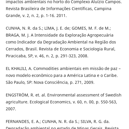
impactos ambientais no horto do Complexo Aluízio Campos.
Revista Brasileira de Informações Científicas, Campina
Grande, v. 2, n. 2, p. 1-16. 2011.
CUNHA, N. R. da S.; LIMA, J. E. de; GOMES, M. F. de M.;
BRAGA, M. J. A Intensidade da Exploração Agropecuária
como Indicador da Degradação Ambiental na Região dos
Cerrados, Brasil. Revista de Economia e Sociologia Rural,
Piracicaba, SP, v. 46, n. 2, p. 291-323, 2008.
EL KHALILI, A. Commodities ambientais em missão de paz –
novo modelo econômico para a América Latina e o Caribe.
São Paulo, SP: Nova Consciência, p. 271, 2009.
ENGSTRÖM, R. et. al. Environmental assessment of Swedish
agriculture. Ecological Economics, v. 60, n. 00, p. 550-563,
2007.
FERNANDES, E. A.; CUNHA, N. R. da S.; SILVA, R. G. da.
Degradação ambiental no estado de Minas Gerais. Revista