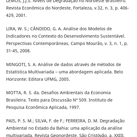
LEMOS, J.J.S. Níveis de Degradação no Nordeste Brasileiro.
Revista Econômica do Nordeste, Fortaleza, v.32, n. 3, p. 406-
429, 2001.
LIRA, W. S.; CÂNDIDO, G. A. Análise dos Modelos de
Indicadores no Contexto do Desenvolvimento Sustentável.
Perspectivas Contemporâneas, Campo Mourão, v. 3, n. 1, p.
31-45, 2008.
MINGOTI, S. A. Análise de dados através de métodos de
Estatística Multivariada – uma abordagem aplicada. Belo
Horizonte: Editora UFMG, 2005.
MOTTA, R. S. da. Desafios Ambientais da Economia
Brasileira. Texto para Discussão Nº 509. Instituto de
Pesquisa Econômica Aplicada, 1997.
PAIS, P. S. M.; SILVA, F. de F.; FERREIRA, D. M. Degradação
Ambiental no Estado da Bahia: uma aplicação da análise
multivariada. Revista Geonordeste, São Cristóvão, a. XXIII,