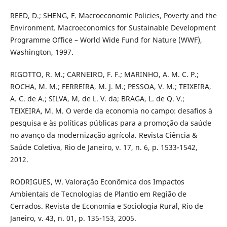
REED, D.; SHENG, F. Macroeconomic Policies, Poverty and the
Environment. Macroeconomics for Sustainable Development
Programme Office – World Wide Fund for Nature (WWF),
Washington, 1997.
RIGOTTO, R. M.; CARNEIRO, F. F.; MARINHO, A. M. C. P.;
ROCHA, M. M.; FERREIRA, M. J. M.; PESSOA, V. M.; TEIXEIRA,
A. C. de A.; SILVA, M, de L. V. da; BRAGA, L. de Q. V.;
TEIXEIRA, M. M. O verde da economia no campo: desafios à
pesquisa e às políticas públicas para a promoção da saúde
no avanço da modernização agrícola. Revista Ciência &
Saúde Coletiva, Rio de Janeiro, v. 17, n. 6, p. 1533-1542,
2012.
RODRIGUES, W. Valoração Econômica dos Impactos
Ambientais de Tecnologias de Plantio em Região de
Cerrados. Revista de Economia e Sociologia Rural, Rio de
Janeiro, v. 43, n. 01, p. 135-153, 2005.