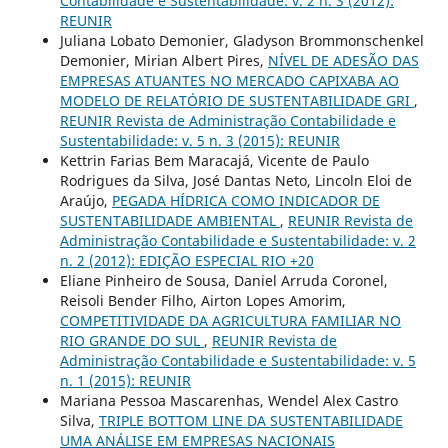
Contabilidade e Sustentabilidade: v. 2 n. 3 (2012):
REUNIR
Juliana Lobato Demonier, Gladyson Brommonschenkel
Demonier, Mirian Albert Pires,
NÍVEL DE ADESÃO DAS
EMPRESAS ATUANTES NO MERCADO CAPIXABA AO
MODELO DE RELATÓRIO DE SUSTENTABILIDADE GRI
,
REUNIR Revista de Administração Contabilidade e
Sustentabilidade: v. 5 n. 3 (2015): REUNIR
Kettrin Farias Bem Maracajá, Vicente de Paulo
Rodrigues da Silva, José Dantas Neto, Lincoln Eloi de
Araújo,
PEGADA HÍDRICA COMO INDICADOR DE
SUSTENTABILIDADE AMBIENTAL
,
REUNIR Revista de
Administração Contabilidade e Sustentabilidade: v. 2
n. 2 (2012): EDIÇÃO ESPECIAL RIO +20
Eliane Pinheiro de Sousa, Daniel Arruda Coronel,
Reisoli Bender Filho, Airton Lopes Amorim,
COMPETITIVIDADE DA AGRICULTURA FAMILIAR NO
RIO GRANDE DO SUL
,
REUNIR Revista de
Administração Contabilidade e Sustentabilidade: v. 5
n. 1 (2015): REUNIR
Mariana Pessoa Mascarenhas, Wendel Alex Castro
Silva,
TRIPLE BOTTOM LINE DA SUSTENTABILIDADE
UMA ANÁLISE EM EMPRESAS NACIONAIS