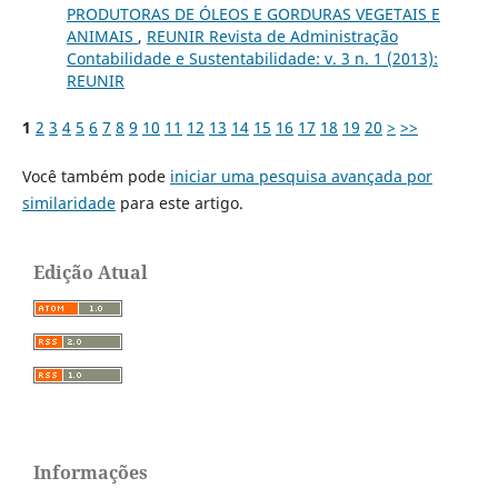
PRODUTORAS DE ÓLEOS E GORDURAS VEGETAIS E
ANIMAIS
,
REUNIR Revista de Administração
Contabilidade e Sustentabilidade: v. 3 n. 1 (2013):
REUNIR
1
2
3
4
5
6
7
8
9
10
11
12
13
14
15
16
17
18
19
20
>
>>
Você também pode
iniciar uma pesquisa avançada por
similaridade
para este artigo.
Edição Atual
Informações