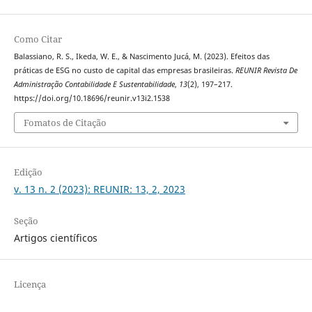
Como Citar
Balassiano, R. S., Ikeda, W. E., & Nascimento Jucá, M. (2023). Efeitos das
práticas de ESG no custo de capital das empresas brasileiras.
REUNIR Revista De
Administração Contabilidade E Sustentabilidade
,
13
(2), 197–217.
https://doi.org/10.18696/reunir.v13i2.1538
Fomatos de Citação
Edição
v. 13 n. 2 (2023): REUNIR: 13, 2, 2023
Seção
Artigos científicos
Licença