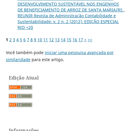
DESENVOLVIMENTO SUSTENTÁVEL NOS ENGENHOS
DE BENEFICIAMENTO DE ARROZ DE SANTA MARIA/RS
,
REUNIR Revista de Administração Contabilidade e
Sustentabilidade: v. 2 n. 2 (2012): EDIÇÃO ESPECIAL
RIO +20
1
2
3
4
5
6
7
8
9
10
11
12
13
14
15
16
17
>
>>
Você também pode
iniciar uma pesquisa avançada por
similaridade
para este artigo.
Edição Atual
Informações