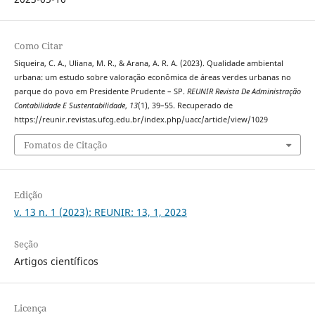
Como Citar
Siqueira, C. A., Uliana, M. R., & Arana, A. R. A. (2023). Qualidade ambiental
urbana: um estudo sobre valoração econômica de áreas verdes urbanas no
parque do povo em Presidente Prudente – SP.
REUNIR Revista De Administração
Contabilidade E Sustentabilidade
,
13
(1), 39–55. Recuperado de
https://reunir.revistas.ufcg.edu.br/index.php/uacc/article/view/1029
Fomatos de Citação
Edição
v. 13 n. 1 (2023): REUNIR: 13, 1, 2023
Seção
Artigos científicos
Licença