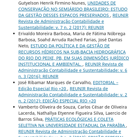
Gutyelson Henrik Firmino Nunes,
UNIDADES DE
CONSERVAÇÃO NO SEMIÁRIDO BRASILEIRO: ESTUDO
DA GESTÃO DESSES ESPAÇOS PRESERVADOS
,
REUNIR
Revista de Administração Contabilidade e
Sustentabilidade: v. 7 n. 2 (2017): REUNIR
Erivaldo Moreira Barbosa, Maria de Fátima Nóbrega
Barbosa, Soahd Arruda Rached Farias, José Dantas
Neto,
ESTUDO DA POLÍTICA E DA GESTÃO DE
RECURSOS HÍDRICOS NA SUB-BACIA HIDROGRÁFICA
DO RIO DO PEIXE, PB, EM SUAS DIMENSÕES JURÍDICO
INSTITUCIONAL E AMBIENTAL.
,
REUNIR Revista de
Administração Contabilidade e Sustentabilidade: v. 6
n. 3 (2016): REUNIR
José Ribamar Marques de Carvalho,
EDITORIAL –
Edição Especial Rio +20
,
REUNIR Revista de
Administração Contabilidade e Sustentabilidade: v. 2
n. 2 (2012): EDIÇÃO ESPECIAL RIO +20
Vamberto Oliveira de Souza, Carlos César de Oliveira
Lacerda, Nathallya Etyenne Figueira Silva, Laercio de
Barros Silva,
PRÁTICAS ECOLÓGICAS E COLETA
SELETIVA NA UNIVERSIDADE ESTADUAL DA PARAÍBA
,
REUNIR Revista de Administração Contabilidade e