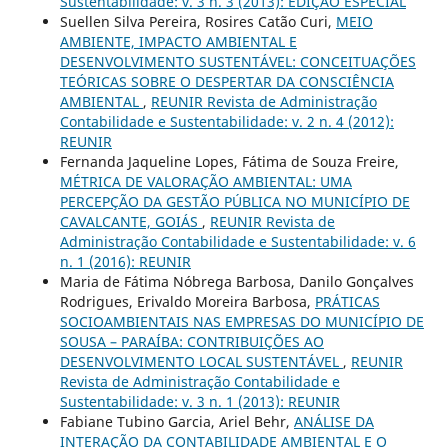
Sustentabilidade: v. 3 n. 3 (2013): EDIÇÃO ESPECIAL
Suellen Silva Pereira, Rosires Catão Curi,
MEIO
AMBIENTE, IMPACTO AMBIENTAL E
DESENVOLVIMENTO SUSTENTÁVEL: CONCEITUAÇÕES
TEÓRICAS SOBRE O DESPERTAR DA CONSCIÊNCIA
AMBIENTAL
,
REUNIR Revista de Administração
Contabilidade e Sustentabilidade: v. 2 n. 4 (2012):
REUNIR
Fernanda Jaqueline Lopes, Fátima de Souza Freire,
MÉTRICA DE VALORAÇÃO AMBIENTAL: UMA
PERCEPÇÃO DA GESTÃO PÚBLICA NO MUNICÍPIO DE
CAVALCANTE, GOIÁS
,
REUNIR Revista de
Administração Contabilidade e Sustentabilidade: v. 6
n. 1 (2016): REUNIR
Maria de Fátima Nóbrega Barbosa, Danilo Gonçalves
Rodrigues, Erivaldo Moreira Barbosa,
PRÁTICAS
SOCIOAMBIENTAIS NAS EMPRESAS DO MUNICÍPIO DE
SOUSA – PARAÍBA: CONTRIBUIÇÕES AO
DESENVOLVIMENTO LOCAL SUSTENTÁVEL
,
REUNIR
Revista de Administração Contabilidade e
Sustentabilidade: v. 3 n. 1 (2013): REUNIR
Fabiane Tubino Garcia, Ariel Behr,
ANÁLISE DA
INTERAÇÃO DA CONTABILIDADE AMBIENTAL E O