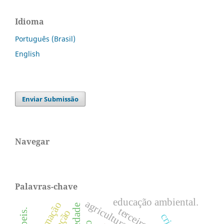
Idioma
Português (Brasil)
English
Enviar Submissão
Navegar
Palavras-chave
educação ambiental.
agricultura familiar
informação
terceiro setor