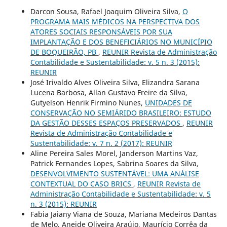
Darcon Sousa, Rafael Joaquim Oliveira Silva,
O
PROGRAMA MAIS MÉDICOS NA PERSPECTIVA DOS
ATORES SOCIAIS RESPONSÁVEIS POR SUA
IMPLANTAÇÃO E DOS BENEFICIÁRIOS NO MUNICÍPIO
DE BOQUEIRÃO, PB
,
REUNIR Revista de Administração
Contabilidade e Sustentabilidade: v. 5 n. 3 (2015):
REUNIR
José Irivaldo Alves Oliveira Silva, Elizandra Sarana
Lucena Barbosa, Allan Gustavo Freire da Silva,
Gutyelson Henrik Firmino Nunes,
UNIDADES DE
CONSERVAÇÃO NO SEMIÁRIDO BRASILEIRO: ESTUDO
DA GESTÃO DESSES ESPAÇOS PRESERVADOS
,
REUNIR
Revista de Administração Contabilidade e
Sustentabilidade: v. 7 n. 2 (2017): REUNIR
Aline Pereira Sales Morel, Janderson Martins Vaz,
Patrick Fernandes Lopes, Sabrina Soares da Silva,
DESENVOLVIMENTO SUSTENTÁVEL: UMA ANÁLISE
CONTEXTUAL DO CASO BRICS
,
REUNIR Revista de
Administração Contabilidade e Sustentabilidade: v. 5
n. 3 (2015): REUNIR
Fabia Jaiany Viana de Souza, Mariana Medeiros Dantas
de Melo, Aneide Oliveira Araújo, Maurício Corrêa da