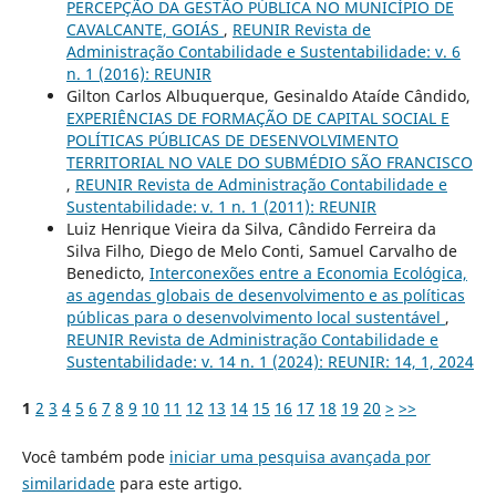
PERCEPÇÃO DA GESTÃO PÚBLICA NO MUNICÍPIO DE
CAVALCANTE, GOIÁS
,
REUNIR Revista de
Administração Contabilidade e Sustentabilidade: v. 6
n. 1 (2016): REUNIR
Gilton Carlos Albuquerque, Gesinaldo Ataíde Cândido,
EXPERIÊNCIAS DE FORMAÇÃO DE CAPITAL SOCIAL E
POLÍTICAS PÚBLICAS DE DESENVOLVIMENTO
TERRITORIAL NO VALE DO SUBMÉDIO SÃO FRANCISCO
,
REUNIR Revista de Administração Contabilidade e
Sustentabilidade: v. 1 n. 1 (2011): REUNIR
Luiz Henrique Vieira da Silva, Cândido Ferreira da
Silva Filho, Diego de Melo Conti, Samuel Carvalho de
Benedicto,
Interconexões entre a Economia Ecológica,
as agendas globais de desenvolvimento e as políticas
públicas para o desenvolvimento local sustentável
,
REUNIR Revista de Administração Contabilidade e
Sustentabilidade: v. 14 n. 1 (2024): REUNIR: 14, 1, 2024
1
2
3
4
5
6
7
8
9
10
11
12
13
14
15
16
17
18
19
20
>
>>
Você também pode
iniciar uma pesquisa avançada por
similaridade
para este artigo.