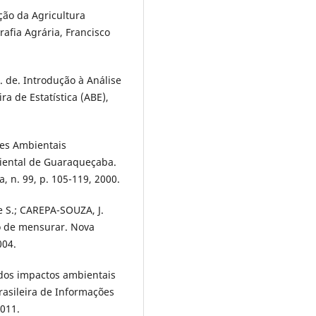
ão da Agricultura
afia Agrária, Francisco
. de. Introdução à Análise
a de Estatística (ABE),
res Ambientais
iental de Guaraqueçaba.
, n. 99, p. 105-119, 2000.
e S.; CAREPA-SOUZA, J.
io de mensurar. Nova
004.
dos impactos ambientais
rasileira de Informações
2011.