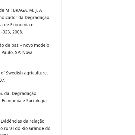
de M.; BRAGA, M. J. A
Indicador da Degradação
sta de Economia e
91-323, 2008.
ão de paz – novo modelo
 Paulo, SP: Nova
of Swedish agriculture.
07.
 G. da. Degradação
e Economia e Sociologia
.
. Evidências da relação
o rural do Rio Grande do