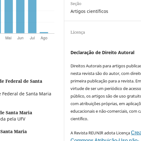
Seção
Artigos científicos
Licença
Declaração de Direito Autoral
Direitos Autorais para artigos public
nesta revista são do autor, com direit
primeira publicação para a revista. E
de Federal de Santa
virtude de ser um periódico de acess
 Federal de Santa Maria
público, os artigos são de uso gratuit
com atribuições próprias, em aplicaç
educacionais e não-comerciais, com c
de Santa Maria
científico.
ada pela UFV
 Santa Maria
A Revista REUNIR adota Licença
Crea
Commons Atribuição-Uso não-