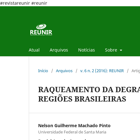
#revistareunir #reunir
Atual
Arquivos
Notícias
Sobre
Início
/
Arquivos
/
v. 6 n. 2 (2016): REUNIR
/
Arti
RAQUEAMENTO DA DEGRA
REGIÕES BRASILEIRAS
Nelson Guilherme Machado Pinto
Universidade Federal de Santa Maria