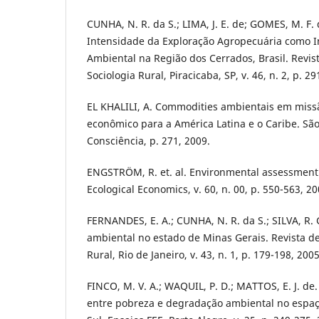
CUNHA, N. R. da S.; LIMA, J. E. de; GOMES, M. F. 
Intensidade da Exploração Agropecuária como 
Ambiental na Região dos Cerrados, Brasil. Revi
Sociologia Rural, Piracicaba, SP, v. 46, n. 2, p. 2
EL KHALILI, A. Commodities ambientais em miss
econômico para a América Latina e o Caribe. São
Consciência, p. 271, 2009.
ENGSTRÖM, R. et. al. Environmental assessment 
Ecological Economics, v. 60, n. 00, p. 550-563, 20
FERNANDES, E. A.; CUNHA, N. R. da S.; SILVA, R.
ambiental no estado de Minas Gerais. Revista d
Rural, Rio de Janeiro, v. 43, n. 1, p. 179-198, 2005
FINCO, M. V. A.; WAQUIL, P. D.; MATTOS, E. J. de
entre pobreza e degradação ambiental no espaç