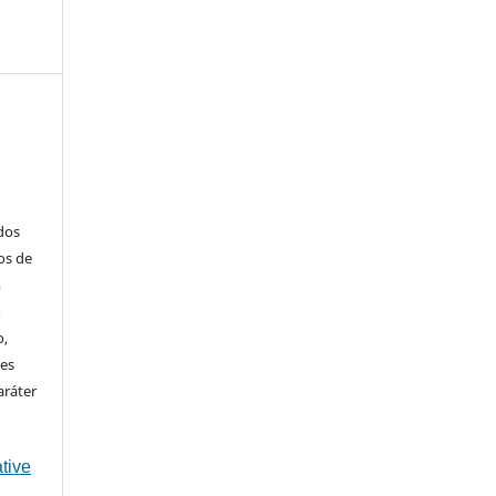
ados
os de
m
o
o,
ões
aráter
tive