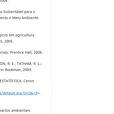
 2004.
o Sustentável para o
mento e Meio Ambiente.
gicos em agricultura
S, 2005.
sey: Prentice Hall, 2008.
SON, R. E.; TATHAM, R. L.;.
gre: Bookman, 2009.
ESTATÍSTICA. Censo
a/default.asp?o=2&i=P
>.
mpactos ambientais