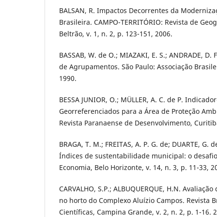
BALSAN, R. Impactos Decorrentes da Modernizaç
Brasileira. CAMPO-TERRITÓRIO: Revista de Geogr
Beltrão, v. 1, n. 2, p. 123-151, 2006.
BASSAB, W. de O.; MIAZAKI, E. S.; ANDRADE, D. F
de Agrupamentos. São Paulo: Associação Brasileir
1990.
BESSA JUNIOR, O.; MÜLLER, A. C. de P. Indicado
Georreferenciados para a Área de Proteção Amb
Revista Paranaense de Desenvolvimento, Curitiba
BRAGA, T. M.; FREITAS, A. P. G. de; DUARTE, G. d
Índices de sustentabilidade municipal: o desaf
Economia, Belo Horizonte, v. 14, n. 3, p. 11-33, 2
CARVALHO, S.P.; ALBUQUERQUE, H.N. Avaliação 
no horto do Complexo Aluízio Campos. Revista B
Científicas, Campina Grande, v. 2, n. 2, p. 1-16. 