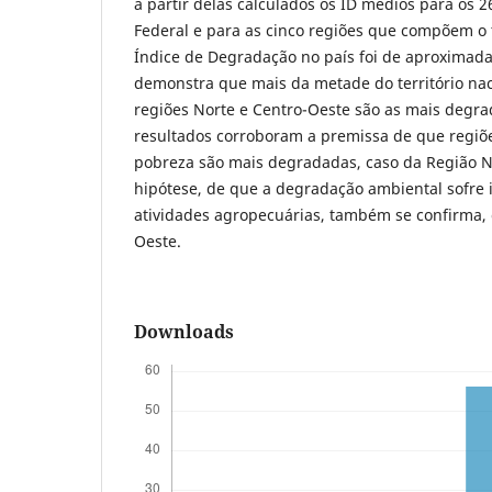
a partir delas calculados os ID médios para os 26
Federal e para as cinco regiões que compõem o te
Índice de Degradação no país foi de aproximad
demonstra que mais da metade do território na
regiões Norte e Centro-Oeste são as mais degra
resultados corroboram a premissa de que regiõ
pobreza são mais degradadas, caso da Região No
hipótese, de que a degradação ambiental sofre i
atividades agropecuárias, também se confirma, 
Oeste.
Downloads