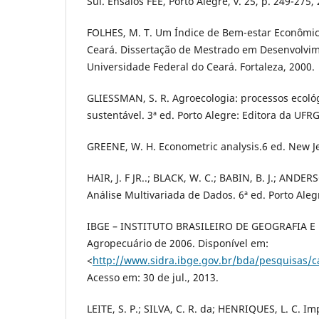
Sul. Ensaios FEE, Porto Alegre, v. 25, p. 249-275,
FOLHES, M. T. Um Índice de Bem-estar Econômic
Ceará. Dissertação de Mestrado em Desenvolvi
Universidade Federal do Ceará. Fortaleza, 2000.
GLIESSMAN, S. R. Agroecologia: processos ecoló
sustentável. 3ª ed. Porto Alegre: Editora da UFRG
GREENE, W. H. Econometric analysis.6 ed. New Jer
HAIR, J. F JR..; BLACK, W. C.; BABIN, B. J.; ANDER
Análise Multivariada de Dados. 6ª ed. Porto Ale
IBGE – INSTITUTO BRASILEIRO DE GEOGRAFIA E 
Agropecuário de 2006. Disponível em:
<
http://www.sidra.ibge.gov.br/bda/pesquisas/c
Acesso em: 30 de jul., 2013.
LEITE, S. P.; SILVA, C. R. da; HENRIQUES, L. C. I