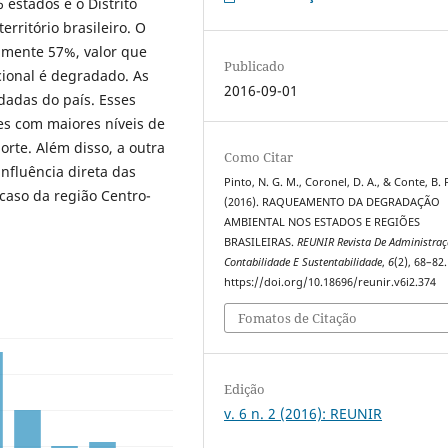
 estados e o Distrito
rritório brasileiro. O
amente 57%, valor que
Publicado
cional é degradado. As
2016-09-01
dadas do país. Esses
es com maiores níveis de
rte. Além disso, a outra
Como Citar
nfluência direta das
Pinto, N. G. M., Coronel, D. A., & Conte, B. 
caso da região Centro-
(2016). RAQUEAMENTO DA DEGRADAÇÃO
AMBIENTAL NOS ESTADOS E REGIÕES
BRASILEIRAS.
REUNIR Revista De Administra
Contabilidade E Sustentabilidade
,
6
(2), 68–82.
https://doi.org/10.18696/reunir.v6i2.374
Fomatos de Citação
Edição
v. 6 n. 2 (2016): REUNIR