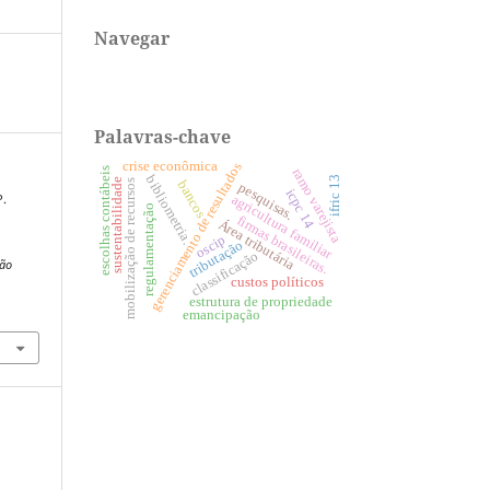
Navegar
Palavras-chave
crise econômica
gerenciamento de resultados
escolhas contábeis
ramo varejista
bibliometria.
ifric 13
sustentabilidade
bancos
mobilização de recursos
pesquisas.
icpc 14
agricultura familiar
P.
regulamentação
firmas brasileiras.
Área tributária
oscip
tributação
classificação
ção
custos políticos
estrutura de propriedade
emancipação