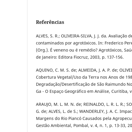
Referências
ALVES, S. R.; OLIVEIRA-SILVA, J. J. da. Avaliação
contaminados por agrotóxicos. In: Frederico Pere
(Org.). É veneno ou é remédio? Agrotóxicos, Saú
de Janeiro: Editora Fiocruz, 2003, p. 137-156.
AQUINO, C. M. S. de; ALMEIDA, J. A. P. de; OLIVEI
Cobertura Vegetal/Uso da Terra nos Anos de 19
Degradação/Desertificação de São Raimundo Nona
Ga - O Espaço Geográfico em Análise, Curitiba, v.
ARAUJO, M. L. M. N. de; REINALDO, L. R. L. R.; SO
G. de; ALVES, L. de S.; WANDERLEY, J. A. C. Impa
Margens do Rio Piancó Causados pela Agropecuár
Gestão Ambiental, Pombal, v. 4, n. 1, p. 13-33, 2