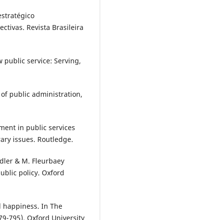
estratégico
ctivas. Revista Brasileira
w public service: Serving,
 of public administration,
ment in public services
ary issues. Routledge.
Adler & M. Fleurbaey
ublic policy. Oxford
nd happiness. In The
79-795). Oxford University