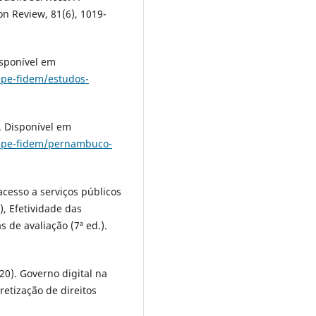
on Review, 81(6), 1019-
isponível em
pe-fidem/estudos-
 Disponível em
epe-fidem/pernambuco-
 acesso a serviços públicos
.), Efetividade das
s de avaliação (7ª ed.).
2020). Governo digital na
etização de direitos