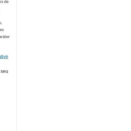
os de
m
o
o,
ões
aráter
tive
 seu