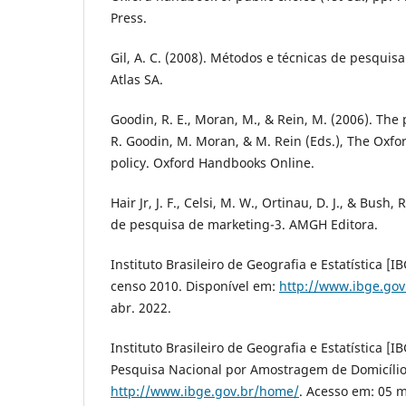
Press.
Gil, A. C. (2008). Métodos e técnicas de pesquisa 
Atlas SA.
Goodin, R. E., Moran, M., & Rein, M. (2006). The p
R. Goodin, M. Moran, & M. Rein (Eds.), The Oxfo
policy. Oxford Handbooks Online.
Hair Jr, J. F., Celsi, M. W., Ortinau, D. J., & Bush
de pesquisa de marketing-3. AMGH Editora.
Instituto Brasileiro de Geografia e Estatística [I
censo 2010. Disponível em:
http://www.ibge.go
abr. 2022.
Instituto Brasileiro de Geografia e Estatística [I
Pesquisa Nacional por Amostragem de Domicílio
http://www.ibge.gov.br/home/
. Acesso em: 05 m