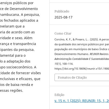
serviços públicos por
ice de Desenvolvimento
Publicado
nambucana. A pesquisa,
2025-08-17
os fechados aplicados a
revelaram que a
aria de acordo com as
Como Citar
aridade e sexo. Além
Corcino, K. F., & Prearo, L. . (2025). A perc
urança e transparência
da qualidade dos serviços públicos por pa
cipantes da pesquisa.
população em municípios de baixo Índice 
Desenvolvimento Humano.
REUNIR Revista 
damental para o
Administração Contabilidade E Sustentabilida
do a adaptação dos
15
(1), 100–114.
rupo socioeconômico. A
https://doi.org/10.18696/reunir.v15i1.190
idade de fornecer visões
Fomatos de Citação
nclusivas e eficazes, que
ios de baixa renda e
essas regiões.
Edição
v. 15 n. 1 (2025): REUNIR: 15, 1, 