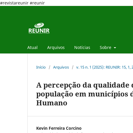
#revistareunir #reunir
Atual
Arquivos
Notícias
Sobre
Início
/
Arquivos
/
v. 15 n. 1 (2025): REUNIR: 15, 1,
A percepção da qualidade d
população em municípios 
Humano
Kevin Ferreira Corcino