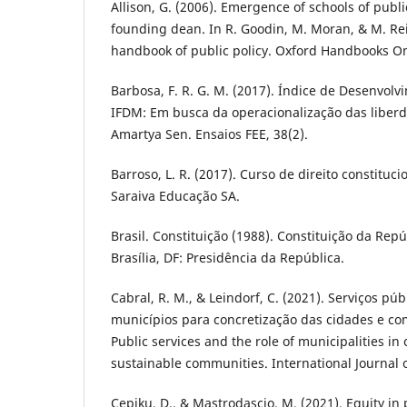
Allison, G. (2006). Emergence of schools of public
founding dean. In R. Goodin, M. Moran, & M. Rei
handbook of public policy. Oxford Handbooks On
Barbosa, F. R. G. M. (2017). Índice de Desenvolv
IFDM: Em busca da operacionalização das liber
Amartya Sen. Ensaios FEE, 38(2).
Barroso, L. R. (2017). Curso de direito constitu
Saraiva Educação SA.
Brasil. Constituição (1988). Constituição da Repú
Brasília, DF: Presidência da República.
Cabral, R. M., & Leindorf, C. (2021). Serviços púb
municípios para concretização das cidades e co
Public services and the role of municipalities in
sustainable communities. International Journal of
Cepiku, D., & Mastrodascio, M. (2021). Equity in 