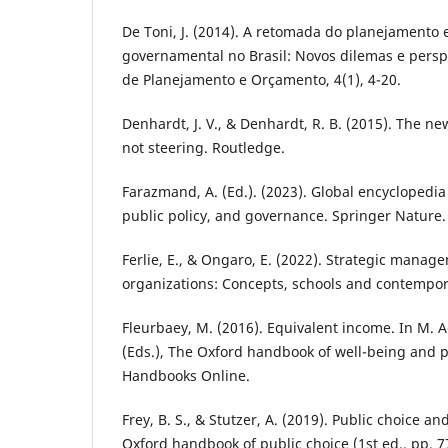
De Toni, J. (2014). A retomada do planejamento 
governamental no Brasil: Novos dilemas e perspe
de Planejamento e Orçamento, 4(1), 4-20.
Denhardt, J. V., & Denhardt, R. B. (2015). The ne
not steering. Routledge.
Farazmand, A. (Ed.). (2023). Global encyclopedia
public policy, and governance. Springer Nature.
Ferlie, E., & Ongaro, E. (2022). Strategic manage
organizations: Concepts, schools and contempor
Fleurbaey, M. (2016). Equivalent income. In M. 
(Eds.), The Oxford handbook of well-being and p
Handbooks Online.
Frey, B. S., & Stutzer, A. (2019). Public choice a
Oxford handbook of public choice (1st ed., pp. 7