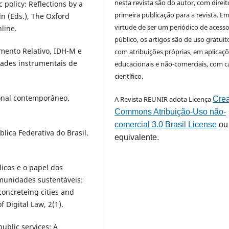
nesta revista são do autor, com direit
 policy: Reflections by a
primeira publicação para a revista. E
n (Eds.), The Oxford
virtude de ser um periódico de acess
line.
público, os artigos são de uso gratuit
imento Relativo, IDH-M e
com atribuições próprias, em aplicaç
dades instrumentais de
educacionais e não-comerciais, com c
científico.
cional contemporâneo.
A Revista REUNIR adota Licença
Crea
Commons Atribuição-Uso não-
comercial 3.0 Brasil License
ou
blica Federativa do Brasil.
equivalente.
licos e o papel dos
munidades sustentáveis:
 concreteing cities and
 Digital Law, 2(1).
public services: A