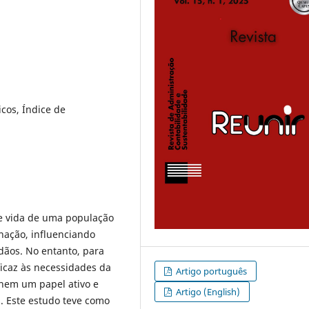
icos, Índice de
de vida de uma população
nação, influenciando
dãos. No entanto, para
icaz às necessidades da
Artigo português
hem um papel ativo e
Artigo (English)
s. Este estudo teve como