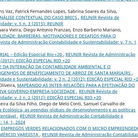
ns Vaz, Patrick Fernandes Lopes, Sabrina Soares da Silva,
NÁLISE CONTEXTUAL DO CASO BRICS
,
REUNIR Revista de
idade: v. 5 n. 3 (2015): REUNIR
ara Vieira, Diego Antonio Franzao, Enzo Barberio Mariano,
LIDADE: BARREIRAS, MOTIVADORES E DESAFIOS PARA O
ista de Administração Contabilidade e Sustentabilidade: v. 7 n. 1
RIAL – Edição Especial Rio +20
,
REUNIR Revista de Administração
 2 (2012): EDIÇÃO ESPECIAL RIO +20
E DA INTERAÇÃO DA CONTABILIDADE AMBIENTAL E O
GENHOS DE BENEFICIAMENTO DE ARROZ DE SANTA MARIA/RS
,
dade e Sustentabilidade: v. 2 n. 2 (2012): EDIÇÃO ESPECIAL RIO +
Oliveira,
MAPEANDO AS INTER-RELAÇÕES PARA A EFETIVAÇÃO DO
TIVA GOVERNO-EMPRESA-SOCIEDADE
,
REUNIR Revista de
idade: v. 2 n. 2 (2012): EDIÇÃO ESPECIAL RIO +20
reira da Silva Filho, Diego de Melo Conti, Samuel Carvalho de
 Ecológica, as agendas globais de desenvolvimento e as políticas
stentável
,
REUNIR Revista de Administração Contabilidade e
: 14, 1, 2024
,
EMPREGOS VERDES RELACIONADOS COM O MICRO EMPREENDED
MÉRCIO VAREJISTA
,
REUNIR Revista de Administração Contabilida