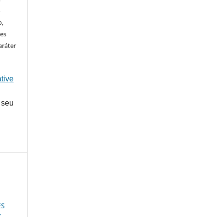
o
o,
ões
aráter
tive
 seu
ES
: