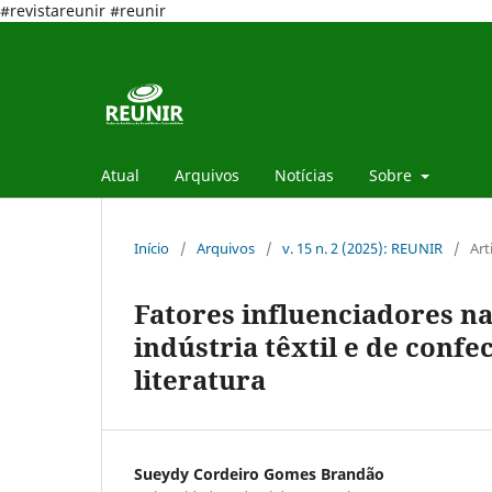
#revistareunir #reunir
Atual
Arquivos
Notícias
Sobre
Início
/
Arquivos
/
v. 15 n. 2 (2025): REUNIR
/
Art
Fatores influenciadores na
indústria têxtil e de conf
literatura
Sueydy Cordeiro Gomes Brandão