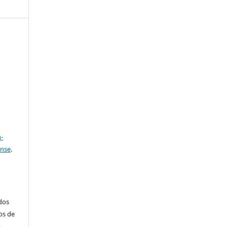
e
a
-
ense
.
ados
os de
m