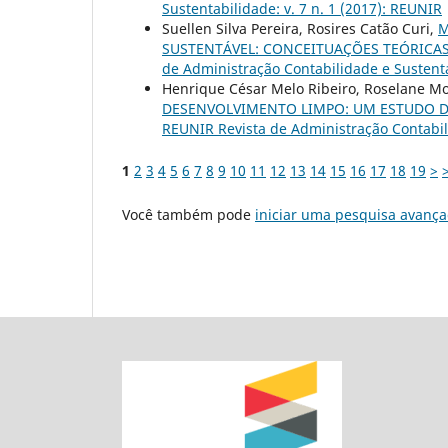
Sustentabilidade: v. 7 n. 1 (2017): REUNIR
Suellen Silva Pereira, Rosires Catão Curi,
M
SUSTENTÁVEL: CONCEITUAÇÕES TEÓRICA
de Administração Contabilidade e Sustenta
Henrique César Melo Ribeiro, Roselane Mo
DESENVOLVIMENTO LIMPO: UM ESTUDO DE
REUNIR Revista de Administração Contabili
1
2
3
4
5
6
7
8
9
10
11
12
13
14
15
16
17
18
19
>
Você também pode
iniciar uma pesquisa avança