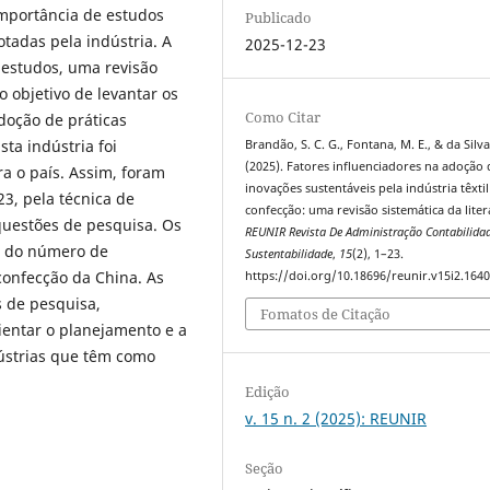
importância de estudos
Publicado
otadas pela indústria. A
2025-12-23
 estudos, uma revisão
o objetivo de levantar os
Como Citar
adoção de práticas
sta indústria foi
Brandão, S. C. G., Fontana, M. E., & da Silva,
(2025). Fatores influenciadores na adoção 
a o país. Assim, foram
inovações sustentáveis pela indústria têxtil
3, pela técnica de
confecção: uma revisão sistemática da liter
questões de pesquisa. Os
REUNIR Revista De Administração Contabilida
e do número de
Sustentabilidade
,
15
(2), 1–23.
 confecção da China. As
https://doi.org/10.18696/reunir.v15i2.164
 de pesquisa,
Fomatos de Citação
rientar o planejamento e a
ústrias que têm como
Edição
v. 15 n. 2 (2025): REUNIR
Seção