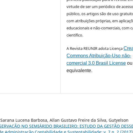
virtude de ser um periódico de acess
público, os artigos são de uso gratuit
com atribuições próprias, em aplicaç
educacionais e não-comerciais, com c
científico.
A Revista REUNIR adota Licença
Crea
Commons Atribuição-Uso não-
comercial 3.0 Brasil License
ou
equivalente.
ra Sarana Lucena Barbosa, Allan Gustavo Freire da Silva, Gutyelson
ERVAÇÃO NO SEMIÁRIDO BRASILEIRO: ESTUDO DA GESTÃO DESS
e Administração Contabilidade e Sustentabilidade: v. 7 n. 2 (2017)