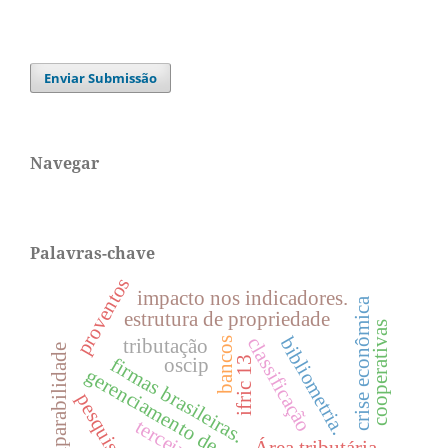
Enviar Submissão
Navegar
Palavras-chave
proventos
impacto nos indicadores.
crise econômica
estrutura de propriedade
cooperativas
bibliometria.
classificação
tributação
bancos
comparabilidade
firmas brasileiras.
ifric 13
oscip
gerenciamento de resultados
pesquisas.