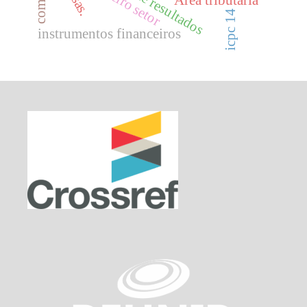
terceiro setor
Área tributária
icpc 14
instrumentos financeiros