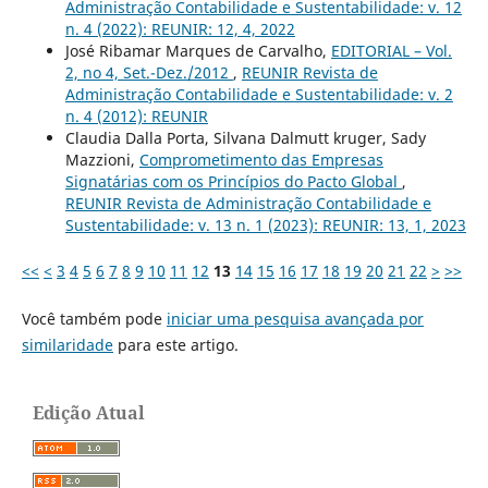
Administração Contabilidade e Sustentabilidade: v. 12
n. 4 (2022): REUNIR: 12, 4, 2022
José Ribamar Marques de Carvalho,
EDITORIAL – Vol.
2, no 4, Set.-Dez./2012
,
REUNIR Revista de
Administração Contabilidade e Sustentabilidade: v. 2
n. 4 (2012): REUNIR
Claudia Dalla Porta, Silvana Dalmutt kruger, Sady
Mazzioni,
Comprometimento das Empresas
Signatárias com os Princípios do Pacto Global
,
REUNIR Revista de Administração Contabilidade e
Sustentabilidade: v. 13 n. 1 (2023): REUNIR: 13, 1, 2023
<<
<
3
4
5
6
7
8
9
10
11
12
13
14
15
16
17
18
19
20
21
22
>
>>
Você também pode
iniciar uma pesquisa avançada por
similaridade
para este artigo.
Edição Atual