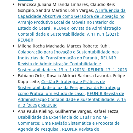
Francisca Juliana Miranda Linhares, Cláudio Reis
Gonçalo, Sandra Martins Lohn Vargas,
A Influência da
Capacidade Absortiva como Geradora de Inovação no
Arranjo Produtivo Local de Móveis no Interior do
Estado do Ceará
,
REUNIR Revista de Administração
Contabilidade e Sustentabilidade: v. 11 n. 1 (2021):
REUNIR
Milena Rocha Machado, Marcos Roberto Kuhl,
Colaboração para Inovação e Sustentabilidade nas
Indústrias de Transformação do Paraná
,
REUNIR
Revista de Administração Contabilidade e
Sustentabilidade: v. 13 n. 1 (2023): REUNIR: 13, 1, 2023
Fabiano Ortiz, Rosalia Aldraci Barbosa Lavarda, Felipe
Kopp Leite,
Gestão Estratégica e Práticas de
Sustentabilidade à luz da Perspectiva da Estratégia
como Prática: um estudo de caso
,
REUNIR Revista de
Administração Contabilidade e Sustentabilidade: v. 15
n. 2 (2025): REUNIR
Ana Paula Kieling, Guilherme Vargas, Rafael Tezza,
Usabilidade da Experiência do Usuário no M-
Commerce: Uma Revisão Sistemática e Proposta de
Agenda de Pesquisa
,
REUNIR Revista de