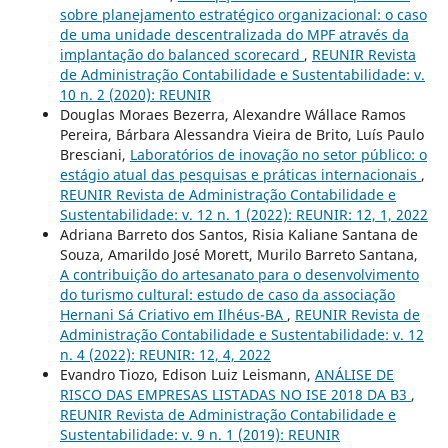
sobre planejamento estratégico organizacional: o caso
de uma unidade descentralizada do MPF através da
implantação do balanced scorecard
,
REUNIR Revista
de Administração Contabilidade e Sustentabilidade: v.
10 n. 2 (2020): REUNIR
Douglas Moraes Bezerra, Alexandre Wállace Ramos
Pereira, Bárbara Alessandra Vieira de Brito, Luís Paulo
Bresciani,
Laboratórios de inovação no setor público: o
estágio atual das pesquisas e práticas internacionais
,
REUNIR Revista de Administração Contabilidade e
Sustentabilidade: v. 12 n. 1 (2022): REUNIR: 12, 1, 2022
Adriana Barreto dos Santos, Risia Kaliane Santana de
Souza, Amarildo José Morett, Murilo Barreto Santana,
A contribuição do artesanato para o desenvolvimento
do turismo cultural: estudo de caso da associação
Hernani Sá Criativo em Ilhéus-BA
,
REUNIR Revista de
Administração Contabilidade e Sustentabilidade: v. 12
n. 4 (2022): REUNIR: 12, 4, 2022
Evandro Tiozo, Edison Luiz Leismann,
ANÁLISE DE
RISCO DAS EMPRESAS LISTADAS NO ISE 2018 DA B3
,
REUNIR Revista de Administração Contabilidade e
Sustentabilidade: v. 9 n. 1 (2019): REUNIR