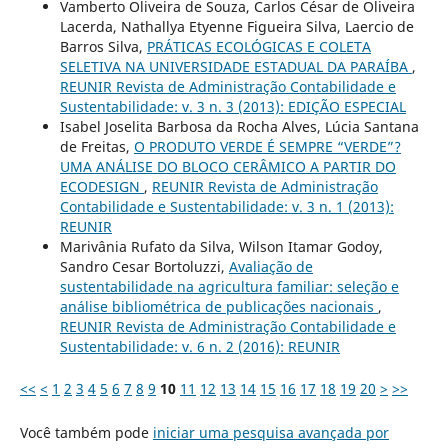
Vamberto Oliveira de Souza, Carlos César de Oliveira
Lacerda, Nathallya Etyenne Figueira Silva, Laercio de
Barros Silva,
PRÁTICAS ECOLÓGICAS E COLETA
SELETIVA NA UNIVERSIDADE ESTADUAL DA PARAÍBA
,
REUNIR Revista de Administração Contabilidade e
Sustentabilidade: v. 3 n. 3 (2013): EDIÇÃO ESPECIAL
Isabel Joselita Barbosa da Rocha Alves, Lúcia Santana
de Freitas,
O PRODUTO VERDE É SEMPRE “VERDE”?
UMA ANÁLISE DO BLOCO CERÂMICO A PARTIR DO
ECODESIGN
,
REUNIR Revista de Administração
Contabilidade e Sustentabilidade: v. 3 n. 1 (2013):
REUNIR
Marivânia Rufato da Silva, Wilson Itamar Godoy,
Sandro Cesar Bortoluzzi,
Avaliação de
sustentabilidade na agricultura familiar: seleção e
análise bibliométrica de publicações nacionais
,
REUNIR Revista de Administração Contabilidade e
Sustentabilidade: v. 6 n. 2 (2016): REUNIR
<<
<
1
2
3
4
5
6
7
8
9
10
11
12
13
14
15
16
17
18
19
20
>
>>
Você também pode
iniciar uma pesquisa avançada por