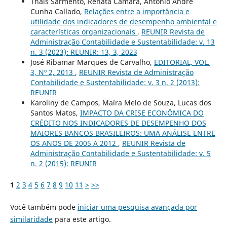
Thais Sarmento, Renata Camara, Antonio André
Cunha Callado,
Relações entre a importância e
utilidade dos indicadores de desempenho ambiental e
características organizacionais
,
REUNIR Revista de
Administração Contabilidade e Sustentabilidade: v. 13
n. 3 (2023): REUNIR: 13, 3, 2023
José Ribamar Marques de Carvalho,
EDITORIAL, VOL.
3, Nº 2, 2013
,
REUNIR Revista de Administração
Contabilidade e Sustentabilidade: v. 3 n. 2 (2013):
REUNIR
Karoliny de Campos, Maíra Melo de Souza, Lucas dos
Santos Matos,
IMPACTO DA CRISE ECONÔMICA DO
CRÉDITO NOS INDICADORES DE DESEMPENHO DOS
MAIORES BANCOS BRASILEIROS: UMA ANÁLISE ENTRE
OS ANOS DE 2005 A 2012
,
REUNIR Revista de
Administração Contabilidade e Sustentabilidade: v. 5
n. 2 (2015): REUNIR
1
2
3
4
5
6
7
8
9
10
11
>
>>
Você também pode
iniciar uma pesquisa avançada por
similaridade
para este artigo.