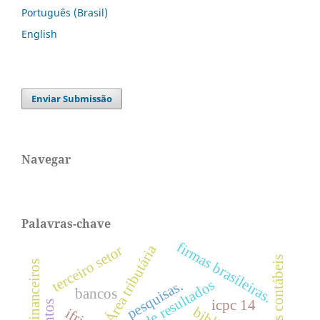
Português (Brasil)
English
Enviar Submissão
Navegar
Palavras-chave
firmas brasileiras.
Área tributária
terceiro setor
escolhas contábeis
pesquisas.
bancos
icpc 14