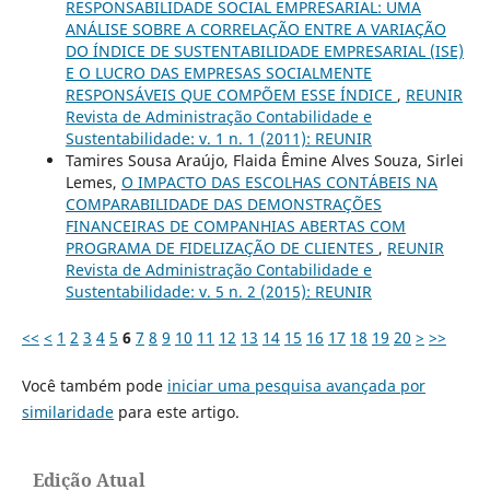
RESPONSABILIDADE SOCIAL EMPRESARIAL: UMA
ANÁLISE SOBRE A CORRELAÇÃO ENTRE A VARIAÇÃO
DO ÍNDICE DE SUSTENTABILIDADE EMPRESARIAL (ISE)
E O LUCRO DAS EMPRESAS SOCIALMENTE
RESPONSÁVEIS QUE COMPÕEM ESSE ÍNDICE
,
REUNIR
Revista de Administração Contabilidade e
Sustentabilidade: v. 1 n. 1 (2011): REUNIR
Tamires Sousa Araújo, Flaida Êmine Alves Souza, Sirlei
Lemes,
O IMPACTO DAS ESCOLHAS CONTÁBEIS NA
COMPARABILIDADE DAS DEMONSTRAÇÕES
FINANCEIRAS DE COMPANHIAS ABERTAS COM
PROGRAMA DE FIDELIZAÇÃO DE CLIENTES
,
REUNIR
Revista de Administração Contabilidade e
Sustentabilidade: v. 5 n. 2 (2015): REUNIR
<<
<
1
2
3
4
5
6
7
8
9
10
11
12
13
14
15
16
17
18
19
20
>
>>
Você também pode
iniciar uma pesquisa avançada por
similaridade
para este artigo.
Edição Atual