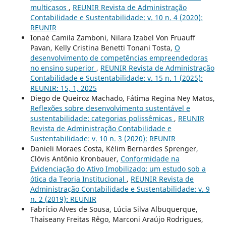
multicasos
,
REUNIR Revista de Administração
Contabilidade e Sustentabilidade: v. 10 n. 4 (2020):
REUNIR
Ionaé Camila Zamboni, Nilara Izabel Von Fruauff
Pavan, Kelly Cristina Benetti Tonani Tosta,
O
desenvolvimento de competências empreendedoras
no ensino superior
,
REUNIR Revista de Administração
Contabilidade e Sustentabilidade: v. 15 n. 1 (2025):
REUNIR: 15, 1, 2025
Diego de Queiroz Machado, Fátima Regina Ney Matos,
Reflexões sobre desenvolvimento sustentável e
sustentabilidade: categorias polissêmicas
,
REUNIR
Revista de Administração Contabilidade e
Sustentabilidade: v. 10 n. 3 (2020): REUNIR
Danieli Moraes Costa, Kélim Bernardes Sprenger,
Clóvis Antônio Kronbauer,
Conformidade na
Evidenciação do Ativo Imobilizado: um estudo sob a
ótica da Teoria Institucional
,
REUNIR Revista de
Administração Contabilidade e Sustentabilidade: v. 9
n. 2 (2019): REUNIR
Fabrício Alves de Sousa, Lúcia Silva Albuquerque,
Thaiseany Freitas Rêgo, Marconi Araújo Rodrigues,