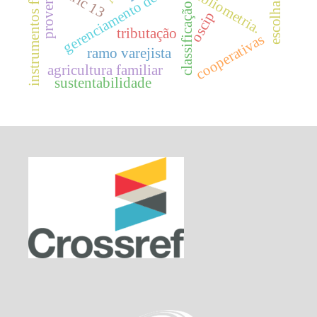
instrumentos financeiros
gerenciamento de resultados
proventos
bibliometria.
ifric 13
classificação
oscip
tributação
cooperativas
ramo varejista
agricultura familiar
sustentabilidade