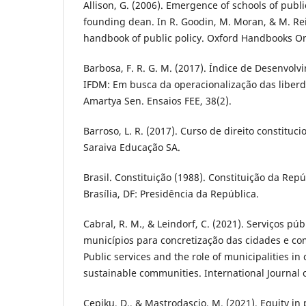
Allison, G. (2006). Emergence of schools of public
founding dean. In R. Goodin, M. Moran, & M. Rei
handbook of public policy. Oxford Handbooks On
Barbosa, F. R. G. M. (2017). Índice de Desenvolv
IFDM: Em busca da operacionalização das liber
Amartya Sen. Ensaios FEE, 38(2).
Barroso, L. R. (2017). Curso de direito constitu
Saraiva Educação SA.
Brasil. Constituição (1988). Constituição da Repú
Brasília, DF: Presidência da República.
Cabral, R. M., & Leindorf, C. (2021). Serviços púb
municípios para concretização das cidades e co
Public services and the role of municipalities in
sustainable communities. International Journal of
Cepiku, D., & Mastrodascio, M. (2021). Equity in 