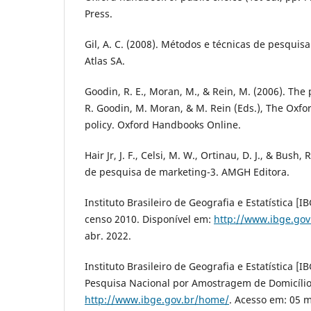
Press.
Gil, A. C. (2008). Métodos e técnicas de pesquisa 
Atlas SA.
Goodin, R. E., Moran, M., & Rein, M. (2006). The p
R. Goodin, M. Moran, & M. Rein (Eds.), The Oxfo
policy. Oxford Handbooks Online.
Hair Jr, J. F., Celsi, M. W., Ortinau, D. J., & Bush
de pesquisa de marketing-3. AMGH Editora.
Instituto Brasileiro de Geografia e Estatística [I
censo 2010. Disponível em:
http://www.ibge.go
abr. 2022.
Instituto Brasileiro de Geografia e Estatística [I
Pesquisa Nacional por Amostragem de Domicílio
http://www.ibge.gov.br/home/
. Acesso em: 05 m