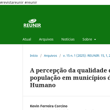
#revistareunir #reunir
Atual
Arquivos
Notícias
Sobre
Início
/
Arquivos
/
v. 15 n. 1 (2025): REUNIR: 15, 1,
A percepção da qualidade d
população em municípios 
Humano
Kevin Ferreira Corcino