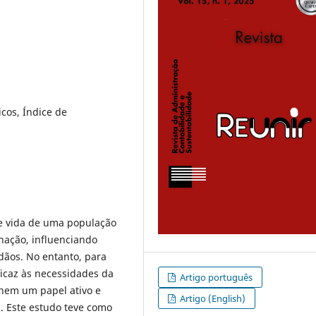
icos, Índice de
de vida de uma população
nação, influenciando
dãos. No entanto, para
icaz às necessidades da
Artigo português
hem um papel ativo e
Artigo (English)
s. Este estudo teve como