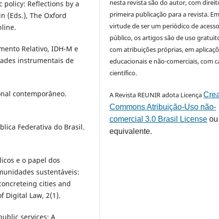
nesta revista são do autor, com direit
 policy: Reflections by a
primeira publicação para a revista. E
n (Eds.), The Oxford
virtude de ser um periódico de acess
line.
público, os artigos são de uso gratuit
imento Relativo, IDH-M e
com atribuições próprias, em aplicaç
dades instrumentais de
educacionais e não-comerciais, com c
científico.
cional contemporâneo.
A Revista REUNIR adota Licença
Crea
Commons Atribuição-Uso não-
comercial 3.0 Brasil License
ou
blica Federativa do Brasil.
equivalente.
licos e o papel dos
munidades sustentáveis:
 concreteing cities and
 Digital Law, 2(1).
public services: A