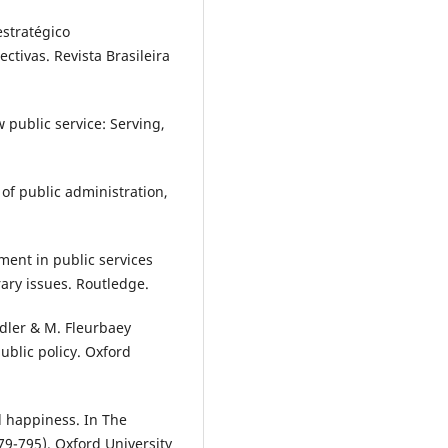
estratégico
ctivas. Revista Brasileira
w public service: Serving,
 of public administration,
ment in public services
ary issues. Routledge.
Adler & M. Fleurbaey
ublic policy. Oxford
nd happiness. In The
79-795). Oxford University