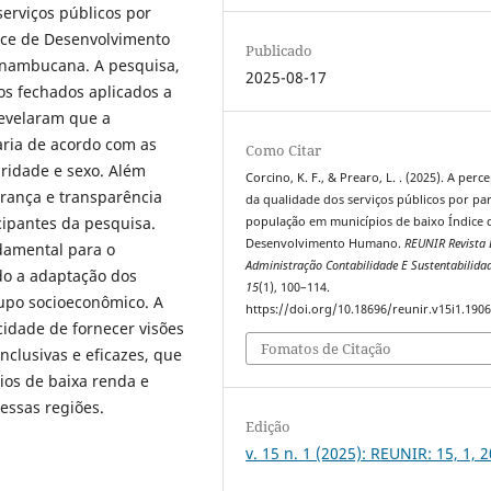
serviços públicos por
ice de Desenvolvimento
Publicado
nambucana. A pesquisa,
2025-08-17
os fechados aplicados a
revelaram que a
aria de acordo com as
Como Citar
aridade e sexo. Além
Corcino, K. F., & Prearo, L. . (2025). A perc
urança e transparência
da qualidade dos serviços públicos por pa
cipantes da pesquisa.
população em municípios de baixo Índice 
Desenvolvimento Humano.
REUNIR Revista 
damental para o
Administração Contabilidade E Sustentabilida
do a adaptação dos
15
(1), 100–114.
rupo socioeconômico. A
https://doi.org/10.18696/reunir.v15i1.190
idade de fornecer visões
Fomatos de Citação
nclusivas e eficazes, que
ios de baixa renda e
essas regiões.
Edição
v. 15 n. 1 (2025): REUNIR: 15, 1, 