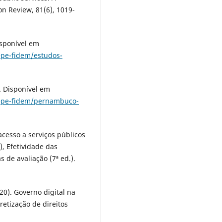
on Review, 81(6), 1019-
isponível em
pe-fidem/estudos-
 Disponível em
epe-fidem/pernambuco-
 acesso a serviços públicos
.), Efetividade das
s de avaliação (7ª ed.).
2020). Governo digital na
etização de direitos