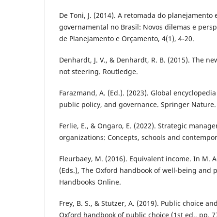
De Toni, J. (2014). A retomada do planejamento 
governamental no Brasil: Novos dilemas e perspe
de Planejamento e Orçamento, 4(1), 4-20.
Denhardt, J. V., & Denhardt, R. B. (2015). The ne
not steering. Routledge.
Farazmand, A. (Ed.). (2023). Global encyclopedia
public policy, and governance. Springer Nature.
Ferlie, E., & Ongaro, E. (2022). Strategic manage
organizations: Concepts, schools and contempor
Fleurbaey, M. (2016). Equivalent income. In M. 
(Eds.), The Oxford handbook of well-being and p
Handbooks Online.
Frey, B. S., & Stutzer, A. (2019). Public choice a
Oxford handbook of public choice (1st ed., pp. 7