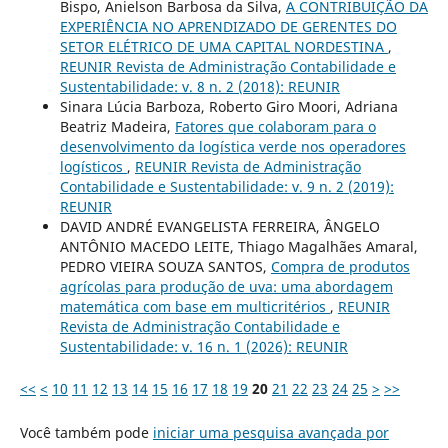
Bispo, Anielson Barbosa da Silva,
A CONTRIBUIÇÃO DA
EXPERIÊNCIA NO APRENDIZADO DE GERENTES DO
SETOR ELÉTRICO DE UMA CAPITAL NORDESTINA
,
REUNIR Revista de Administração Contabilidade e
Sustentabilidade: v. 8 n. 2 (2018): REUNIR
Sinara Lúcia Barboza, Roberto Giro Moori, Adriana
Beatriz Madeira,
Fatores que colaboram para o
desenvolvimento da logística verde nos operadores
logísticos
,
REUNIR Revista de Administração
Contabilidade e Sustentabilidade: v. 9 n. 2 (2019):
REUNIR
DAVID ANDRÉ EVANGELISTA FERREIRA, ÂNGELO
ANTÔNIO MACEDO LEITE, Thiago Magalhães Amaral,
PEDRO VIEIRA SOUZA SANTOS,
Compra de produtos
agrícolas para produção de uva: uma abordagem
matemática com base em multicritérios
,
REUNIR
Revista de Administração Contabilidade e
Sustentabilidade: v. 16 n. 1 (2026): REUNIR
<<
<
10
11
12
13
14
15
16
17
18
19
20
21
22
23
24
25
>
>>
Você também pode
iniciar uma pesquisa avançada por