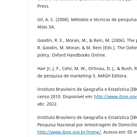
Press.
Gil, A. C. (2008). Métodos e técnicas de pesquisa 
Atlas SA.
Goodin, R. E., Moran, M., & Rein, M. (2006). The p
R. Goodin, M. Moran, & M. Rein (Eds.), The Oxfo
policy. Oxford Handbooks Online.
Hair Jr, J. F., Celsi, M. W., Ortinau, D. J., & Bush
de pesquisa de marketing-3. AMGH Editora.
Instituto Brasileiro de Geografia e Estatística [I
censo 2010. Disponível em:
http://www.ibge.go
abr. 2022.
Instituto Brasileiro de Geografia e Estatística [I
Pesquisa Nacional por Amostragem de Domicílio
http://www.ibge.gov.br/home/
. Acesso em: 05 m