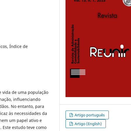
icos, Índice de
de vida de uma população
nação, influenciando
dãos. No entanto, para
icaz às necessidades da
Artigo português
hem um papel ativo e
Artigo (English)
s. Este estudo teve como