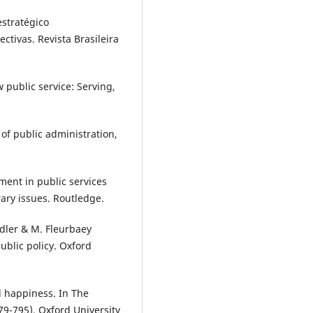
estratégico
ctivas. Revista Brasileira
w public service: Serving,
 of public administration,
ment in public services
ary issues. Routledge.
Adler & M. Fleurbaey
ublic policy. Oxford
nd happiness. In The
79-795). Oxford University