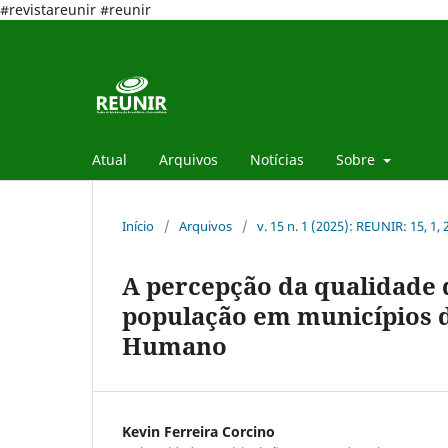
#revistareunir #reunir
Atual
Arquivos
Notícias
Sobre
Início
/
Arquivos
/
v. 15 n. 1 (2025): REUNIR: 15, 1,
A percepção da qualidade d
população em municípios 
Humano
Kevin Ferreira Corcino