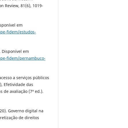
on Review, 81(6), 1019-
isponível em
pe-fidem/estudos-
 Disponível em
epe-fidem/pernambuco-
 acesso a serviços públicos
.), Efetividade das
s de avaliação (7ª ed.).
2020). Governo digital na
etização de direitos