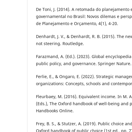
De Toni, J. (2014). A retomada do planejamento 
governamental no Brasil: Novos dilemas e perspe
de Planejamento e Orçamento, 4(1), 4-20.
Denhardt, J. V., & Denhardt, R. B. (2015). The ne
not steering. Routledge.
Farazmand, A. (Ed.). (2023). Global encyclopedia
public policy, and governance. Springer Nature.
Ferlie, E., & Ongaro, E. (2022). Strategic manage
organizations: Concepts, schools and contempor
Fleurbaey, M. (2016). Equivalent income. In M. 
(Eds.), The Oxford handbook of well-being and p
Handbooks Online.
Frey, B. S., & Stutzer, A. (2019). Public choice a
Oxford handbook of public choice (1st ed., pp. 7