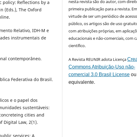
nesta revista são do autor, com direit
 policy: Reflections by a
primeira publicação para a revista. E
n (Eds.), The Oxford
virtude de ser um periódico de acess
line.
público, os artigos são de uso gratuit
imento Relativo, IDH-M e
com atribuições próprias, em aplicaç
dades instrumentais de
educacionais e não-comerciais, com c
científico.
cional contemporâneo.
A Revista REUNIR adota Licença
Crea
Commons Atribuição-Uso não-
comercial 3.0 Brasil License
ou
blica Federativa do Brasil.
equivalente.
licos e o papel dos
munidades sustentáveis:
 concreteing cities and
 Digital Law, 2(1).
public services: A