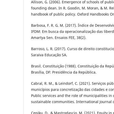
Allison, G. (2006). Emergence of schools of public
founding dean. In R. Goodin, M. Moran, & M. Rei
handbook of public policy. Oxford Handbooks On
Barbosa, F. R. G. M. (2017). Índice de Desenvolv
IFDM: Em busca da operacionalização das liber
Amartya Sen. Ensaios FEE, 38(2).
Barroso, L. R. (2017). Curso de direito constitu
Saraiva Educação SA.
Brasil. Constituição (1988). Constituição da Repú
Brasília, DF: Presidência da República.
Cabral, R. M., & Leindorf, C. (2021). Serviços púb
municípios para concretização das cidades e co
Public services and the role of municipalities in
sustainable communities. International Journal of
Cepiku, D., & Mastrodascio, M. (2021). Equity in 