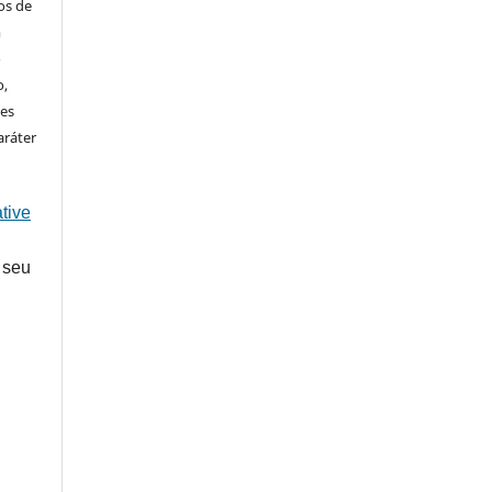
os de
m
o
o,
ões
aráter
tive
 seu