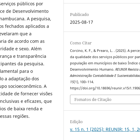
serviços públicos por
ice de Desenvolvimento
Publicado
nambucana. A pesquisa,
2025-08-17
os fechados aplicados a
revelaram que a
aria de acordo com as
Como Citar
aridade e sexo. Além
Corcino, K. F., & Prearo, L. . (2025). A perc
urança e transparência
da qualidade dos serviços públicos por pa
cipantes da pesquisa.
população em municípios de baixo Índice 
Desenvolvimento Humano.
REUNIR Revista 
damental para o
Administração Contabilidade E Sustentabilida
do a adaptação dos
15
(1), 100–114.
rupo socioeconômico. A
https://doi.org/10.18696/reunir.v15i1.190
idade de fornecer visões
Fomatos de Citação
nclusivas e eficazes, que
ios de baixa renda e
essas regiões.
Edição
v. 15 n. 1 (2025): REUNIR: 15, 1, 