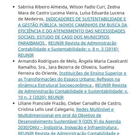
Sabrina Ribeiro Almeida, Wilson Fadlo Curi, Zedna
Mara de Castro Lucena Vieira, Luísa Eduarda Lucena
de Medeiros,
INDICADORES DE SUSTENTABILIDADE E
A GESTÃO PÚBLICA, NOVOS CAMINHOS EM BUSCA DA
EFICIÊNCIA E DO ATENDIMENTO DAS NECESSIDADES
SOCIAIS: ESTUDO DE CASO DOS MUNICIPIOS
PARAIBANOS
,
REUNIR Revista de Administração
Contabilidade e Sustentabilidade: v. 8 n. 3 (2018):
REUNIR
Armando Rodrigues de Melo, Ângela Maria Cavalcanti
Ramalho, Sra., Iara Bezerra de Oliveira, Suelma
Ferreira do Oriente,
Instituições de Ensino Superior e
as Transformações do Espaço Urbano: Reflexos na
dinâmica Estrutural Socioeconômica
,
REUNIR Revista
de Administração Contabilidade e Sustentabilidade: v.
10 n. 2 (2020): REUNIR
Liliane Franciole Frazão, Cleber Carvalho de Castro,
Cristina Lelis Leal Calegario,
Redes Multinível e
Multidimensional em prol do Objetivo de
Desenvolvimento Sustentável 9 (ODS 9) da Agenda
2030/ONU – Indústria, Inovação e Infraestrutura
,
REUNIR Revista de Administração Contabilidade e