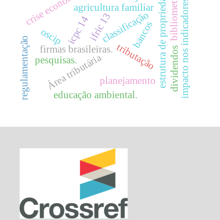
crise econômica
bibliometria.
estrutura de propriedade
impacto nos indicadores.
agricultura familiar
classificação
ifric 13
icpc 14
bancos
oscip
regulamentação
tributação
firmas brasileiras.
dividendos
Área tributária
pesquisas.
planejamento
educação ambiental.