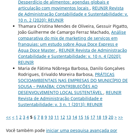
Desperdício de alimentos: agendas globais e
articulação com movimentos locais
,
REUNIR Revista
de Administração Contabilidade e Sustentabilidade: v.
10 n. 2 (2020): REUNIR
Thamara Cristina Mendes de Oliveira, Gessuir Pigatto,
João Guilherme de Camargo Ferraz Machado,
Análise
comparativa do mix de marketing de serviços em
franquias: um estudo sobre Água Doce Express e
Água Doce Master
,
REUNIR Revista de Administração
Contabilidade e Sustentabilidade: v. 10 n. 4 (2020):
REUNIR
Maria de Fátima Nóbrega Barbosa, Danilo Gonçalves
Rodrigues, Erivaldo Moreira Barbosa,
PRÁTICAS
SOCIOAMBIENTAIS NAS EMPRESAS DO MUNICÍPIO DE
SOUSA – PARAÍBA: CONTRIBUIÇÕES AO
DESENVOLVIMENTO LOCAL SUSTENTÁVEL
,
REUNIR
Revista de Administração Contabilidade e
Sustentabilidade: v. 3 n. 1 (2013): REUNIR
<<
<
1
2
3
4
5
6
7
8
9
10
11
12
13
14
15
16
17
18
19
20
>
>>
Você também pode
iniciar uma pesquisa avançada por