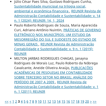
Júlio César Paes Silva, Gustavo Rodrigues Cunha,
Sustentabilidade municipal na trilogia social,
ambiental e econômica-financeira
,
REUNIR Revista de
Administração Contabilidade e Sustentabilidade: v. 14
n. 1 (2024): REUNIR: 14, 1, 2024
Paulo Roberto Rodrigues de Souza, Maria Aparecida
Curi, Adriano Antônio Nuintin,
PRÁTICAS DE GOVERNO
ELETRÔNICO NOS MUNICÍPIOS: UM ESTUDO DA
MESORREGIÃO DO SUL E SUDOESTE DO ESTADO DE
MINAS GERAIS
,
REUNIR Revista de Administração
Contabilidade e Sustentabilidade: v. 9 n. 1 (2019):
REUNIR
MILTON JARBAS RODRIGUES CHAGAS, Janayna
Rodrigues de Morais Luz, Paulo Roberto da Nóbrega
Cavalcante, Aneide Oliveira Araújo,
PUBLICAÇÕES
ACADÊMICAS DE PESQUISAS EM CONTABILIDADE
SOBRE TERCEIRO SETOR NO BRASIL: ANÁLISE DO
PERÍODO DE 2007 A 2009
,
REUNIR Revista de
Administração Contabilidade e Sustentabilidade: v. 1
n. 1 (2011): REUNIR
<<
<
1
2
3
4
5
6
7
8
9
10
11
12
13
14
15
16
17
18
19
20
>
>>