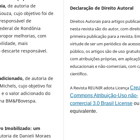
nia,
de autoria de
Declaração de Direito Autoral
ouza, cujo objetivo foi de
responsável de
Direitos Autorais para artigos public
ederal de Rondônia
nesta revista são do autor, com direit
 propor melhorias, com
primeira publicação para a revista. E
ilidade, mais
virtude de ser um periódico de acess
 descarte responsável.
público, os artigos são de uso gratuit
com atribuições próprias, em aplicaç
educacionais e não-comerciais, com c
científico.
 adicionado,
de autoria de
ichels, cujo objetivo foi
A Revista REUNIR adota Licença
Crea
a e o valor adicionado do
Commons Atribuição-Uso não-
as na BM&FBovespa.
comercial 3.0 Brasil License
ou
equivalente.
vo Imobilizado: um
autoria de Danieli Moraes