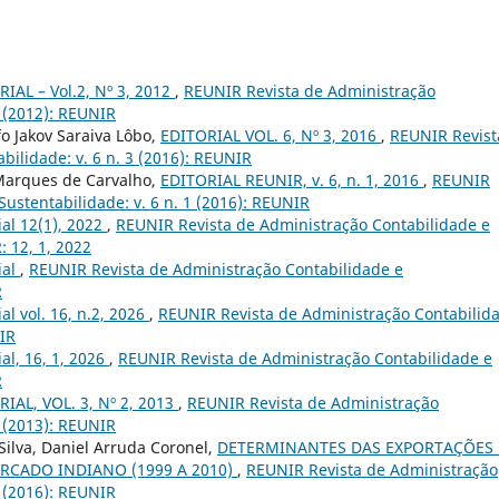
IAL – Vol.2, Nº 3, 2012
,
REUNIR Revista de Administração
3 (2012): REUNIR
o Jakov Saraiva Lôbo,
EDITORIAL VOL. 6, Nº 3, 2016
,
REUNIR Revist
bilidade: v. 6 n. 3 (2016): REUNIR
 Marques de Carvalho,
EDITORIAL REUNIR, v. 6, n. 1, 2016
,
REUNIR
ustentabilidade: v. 6 n. 1 (2016): REUNIR
ial 12(1), 2022
,
REUNIR Revista de Administração Contabilidade e
: 12, 1, 2022
ial
,
REUNIR Revista de Administração Contabilidade e
R
ial vol. 16, n.2, 2026
,
REUNIR Revista de Administração Contabilid
NIR
ial, 16, 1, 2026
,
REUNIR Revista de Administração Contabilidade e
R
IAL, VOL. 3, Nº 2, 2013
,
REUNIR Revista de Administração
2 (2013): REUNIR
ilva, Daniel Arruda Coronel,
DETERMINANTES DAS EXPORTAÇÕES
RCADO INDIANO (1999 A 2010)
,
REUNIR Revista de Administração
1 (2016): REUNIR