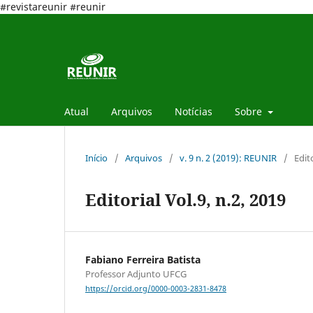
#revistareunir #reunir
Atual
Arquivos
Notícias
Sobre
Início
/
Arquivos
/
v. 9 n. 2 (2019): REUNIR
/
Edit
Editorial Vol.9, n.2, 2019
Fabiano Ferreira Batista
Professor Adjunto UFCG
https://orcid.org/0000-0003-2831-8478