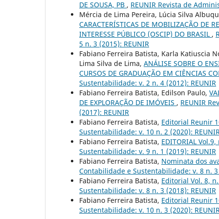
DE SOUSA, PB
,
REUNIR Revista de Administ
Mércia de Lima Pereira, Lúcia Silva Albuque
CARACTERÍSTICAS DE MOBILIZAÇÃO DE R
INTERESSE PÚBLICO (OSCIP) DO BRASIL
,
R
5 n. 3 (2015): REUNIR
Fabiano Ferreira Batista, Karla Katiuscia
Lima Silva de Lima,
ANÁLISE SOBRE O ENS
CURSOS DE GRADUAÇÃO EM CIÊNCIAS C
Sustentabilidade: v. 2 n. 4 (2012): REUNIR
Fabiano Ferreira Batista, Edilson Paulo,
VA
DE EXPLORAÇÃO DE IMÓVEIS
,
REUNIR Revi
(2017): REUNIR
Fabiano Ferreira Batista,
Editorial Reunir 
Sustentabilidade: v. 10 n. 2 (2020): REUNI
Fabiano Ferreira Batista,
EDITORIAL Vol.9,
Sustentabilidade: v. 9 n. 1 (2019): REUNIR
Fabiano Ferreira Batista,
Nominata dos ava
Contabilidade e Sustentabilidade: v. 8 n. 
Fabiano Ferreira Batista,
Editorial Vol. 8, n
Sustentabilidade: v. 8 n. 3 (2018): REUNIR
Fabiano Ferreira Batista,
Editorial Reunir 
Sustentabilidade: v. 10 n. 3 (2020): REUNI