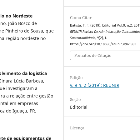
rio no Nordeste
Como Citar
ino, João Bosco de
Batista, F. F. (2019). Editorial Vol.9, n.2, 201
ne Pinheiro de Sousa, que
REUNIR Revista De Administração Contabilida
na região nordeste no
Sustentabilidade
,
9
(2), i.
https://doi.org/10.18696/reunir.v9i2.983
Fomatos de Citação
lvimento da logística
Edição
 Sinara Lúcia Barbosa,
v. 9 n. 2 (2019): REUNIR
que investigaram a
ra a relação entre gestão
Seção
iental em empresas
Editorial
Foz do Iguaçu, PR.
Licença
arte de equipamentos de