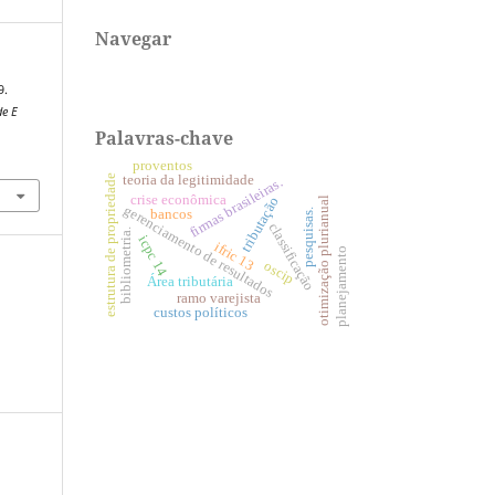
Navegar
9.
de E
Palavras-chave
proventos
teoria da legitimidade
estrutura de propriedade
firmas brasileiras.
crise econômica
tributação
otimização plurianual
gerenciamento de resultados
bancos
pesquisas.
classificação
bibliometria.
icpc 14
ifric 13
planejamento
oscip
Área tributária
ramo varejista
custos políticos