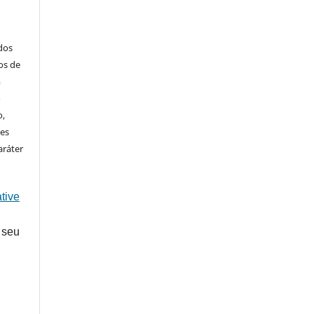
ados
os de
m
o
o,
ões
aráter
tive
 seu