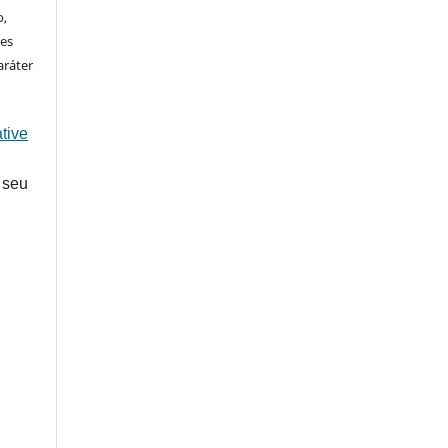
o,
ões
aráter
tive
 seu