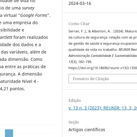
lidade de vida no
2024-03-16
meio de uma
survey
 virtual “
Google Forms
”.
de uma empresa do
Como Citar
sibilidade e
Serran, F. J., & Alberton, A. . (2024). Matur
artlett
foram realizados
da cultura de segurança: relação com as pr
de gestão de saúde e segurança ocupacion
cidade dos dados e a
qualidade de vida no trabalho.
REUNIR Revi
 das variáveis, além de
Administração Contabilidade E Sustentabilida
 cada dimensão. Como
13
(3), 182–199.
va entre as práticas de
https://doi.org/10.18696/reunir.v13i3.135
gurança. A dimensão
Fomatos de Citação
aturidade Nível 4 -
4,21 pontos.
Edição
v. 13 n. 3 (2023): REUNIR: 13, 3, 
Seção
Artigos científicos