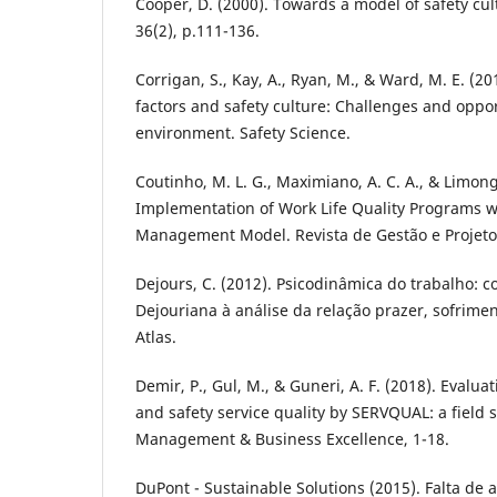
Cooper, D. (2000). Towards a model of safety cul
36(2), p.111-136.
Corrigan, S., Kay, A., Ryan, M., & Ward, M. E. (2
factors and safety culture: Challenges and oppor
environment. Safety Science.
Coutinho, M. L. G., Maximiano, A. C. A., & Limong
Implementation of Work Life Quality Programs w
Management Model. Revista de Gestão e Projetos
Dejours, C. (2012). Psicodinâmica do trabalho: c
Dejouriana à análise da relação prazer, sofrimen
Atlas.
Demir, P., Gul, M., & Guneri, A. F. (2018). Evalu
and safety service quality by SERVQUAL: a field s
Management & Business Excellence, 1-18.
DuPont - Sustainable Solutions (2015). Falta de 