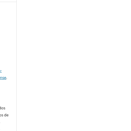
e
a
-
ense
.
ados
os de
m
o