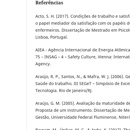
Referências
Acto, S. H. (2017). Condições de trabalho e sati
o papel mediador da satisfação com os papéis 
enfermeiros. Dissertação de Mestrado em Psicol
Lisboa, Portugal.
AIEA - Agência Internacional de Energia Atômica.
75 – INSAG – 4 – Safety Culture, Vienna: Interna
Agency.
Araújo, R. P., Santos, N., & Mafra, W. J. (2006).
Saúde do trabalho. III SEGeT – Simpósio de Exc
Tecnologia. Rio de Janeiro/RJ.
Araújo, G. M. (2005). Avaliação da maturidade d
Proposta de um instrumento. Dissertação de Me
Gestão, Universidade Federal Fluminense, Niteró
Bayram, M., Ünğan, M. C., & Ardıç, K. (2017). Th