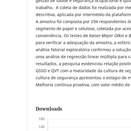
gestão de saúde e segurança ocupacional e qua
trabalho. A coleta de dados foi realizada por 
descritiva, aplicada por intermédio da plataforma
A amostra foi composta por 294 respondentes 
segmento de papel e celulose, coletada por aces
conveniência. Os testes de
Kaiser-Meyer Olkin
e
B
para verificar a adequação da amostra, a esferi
análise fatorial exploratória confirmou a solução
uma análise de regressão linear múltipla para
resultados, a pesquisa evidenciou relação positi
GSSO e QVT com a maturidade da cultura de se
cultura de segurança apresentou o estágio de m
Melhoria contínua proativa, com valor médio de 
Downloads