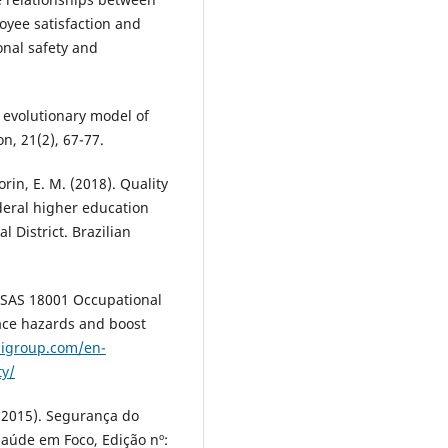
oyee satisfaction and
onal safety and
n evolutionary model of
, 21(2), 67-77.
Morin, E. M. (2018). Quality
ederal higher education
l District. Brazilian
OHSAS 18001 Occupational
ce hazards and boost
sigroup.com/en-
ty/
C. (2015). Segurança do
aúde em Foco, Edição nº: