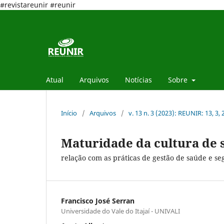
#revistareunir #reunir
Atual
Arquivos
Notícias
Sobre
Início
/
Arquivos
/
v. 13 n. 3 (2023): REUNIR: 13, 3,
Maturidade da cultura de 
relação com as práticas de gestão de saúde e s
Francisco José Serran
Universidade do Vale do Itajaí - UNIVALI