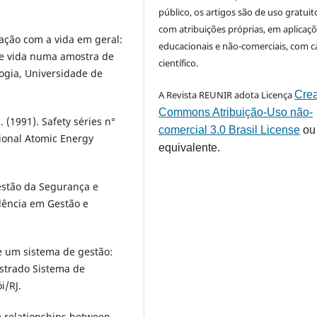
público, os artigos são de uso gratuit
com atribuições próprias, em aplicaç
sfação com a vida em geral:
educacionais e não-comerciais, com c
de vida numa amostra de
científico.
ogia, Universidade de
A Revista REUNIR adota Licença
Crea
Commons Atribuição-Uso não-
 (1991). Safety séries n°
comercial 3.0 Brasil License
ou
tional Atomic Energy
equivalente.
 Gestão da Segurança e
elência em Gestão e
e um sistema de gestão:
strado Sistema de
i/RJ.
e relationships between