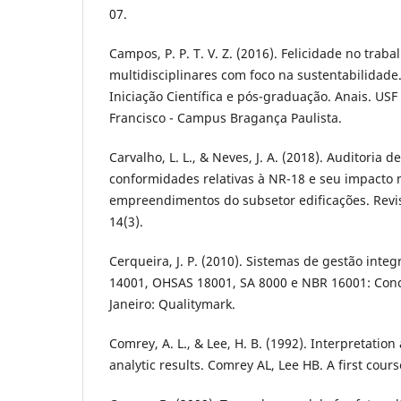
07.
Campos, P. P. T. V. Z. (2016). Felicidade no traba
multidisciplinares com foco na sustentabilidade.
Iniciação Científica e pós-graduação. Anais. US
Francisco - Campus Bragança Paulista.
Carvalho, L. L., & Neves, J. A. (2018). Auditoria 
conformidades relativas à NR-18 e seu impacto 
empreendimentos do subsetor edificações. Revis
14(3).
Cerqueira, J. P. (2010). Sistemas de gestão inte
14001, OHSAS 18001, SA 8000 e NBR 16001: Conce
Janeiro: Qualitymark.
Comrey, A. L., & Lee, H. B. (1992). Interpretation
analytic results. Comrey AL, Lee HB. A first course