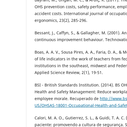
OHS prevention costs, safety performance, empl
accident costs. International journal of occupati
ergonomics, 23(2), 285-296.
Bessant, J., Caffyn, S., & Gallagher, M. (2001). A
continuous improvement behaviour. Technovation
Boas, A. A. V., Sousa Pires, A. A., Faria, D. A., & 
of life indicators in the work of teachers from f
institutions in the southeast, midwest and Federa
Applied Science Review, 2(1), 19-51.
BSI - British Standards Institution. (2014). BS 
Health and Safety Management: Reduce workpla
employee morale. Recuperado de
http://www.b
US/OHSAS-18001-Occupational-Health-and-Safe
Calori, M. A. O., Gutierrez, S. L., & Guidi, T. A. 
paciente: promovendo a cultura de segurança. S