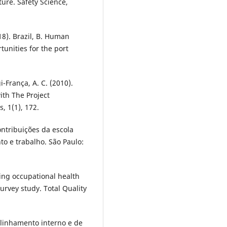
ture. Safety Science,
018). Brazil, B. Human
tunities for the port
i-França, A. C. (2010).
ith The Project
, 1(1), 172.
ontribuições da escola
to e trabalho. São Paulo:
ating occupational health
urvey study. Total Quality
alinhamento interno e de