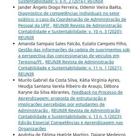
Sustentabilidade: v. 6 n. 2 (2016): REUNIR
Jander Ângelo Diogo Ferreira, Odemir Vieira Baêta,
Diagnóstico de competências individuais no setor
público: o caso da Coordenação de Administração de
Pessoal da UFJF
,
REUNIR Revista de Administração
Contabilidade e Sustentabilidade: v. 10 n. 3 (2020):
REUNIR
Amanda Sampaio Sales Falcão, Eulalio Campelo Filho,
Gestão das informações da cadeia de suprimentos sob
a perspectiva das concessionarias de veiculos em
Teresina/PI
,
REUNIR Revista de Administração
Contabilidade e Sustentabilidade: v. 11 n. 1 (2021):
REUNIR
Murilo Gabriel da Costa Silva, Kátia Virginia Ayres,
Heudja Santana Varela Ribeiro de Araujo, Débora
Karyne da Silva Abrantes,
Feedback no Processo de
Aprendizagem: proposta de estruturação e
implicações percebidas por estudantes de
Administração
,
REUNIR Revista de Administração
Contabilidade e Sustentabilidade: v. 13 n. 5 (2023):
Edição Especial Competências e Aprendizagem nas
Organizações
Andréia de Fátima Hoelzle Martins, Daiane Medeiros