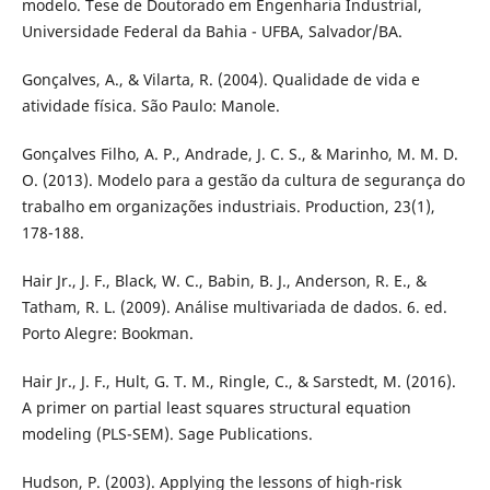
modelo. Tese de Doutorado em Engenharia Industrial,
Universidade Federal da Bahia - UFBA, Salvador/BA.
Gonçalves, A., & Vilarta, R. (2004). Qualidade de vida e
atividade física. São Paulo: Manole.
Gonçalves Filho, A. P., Andrade, J. C. S., & Marinho, M. M. D.
O. (2013). Modelo para a gestão da cultura de segurança do
trabalho em organizações industriais. Production, 23(1),
178-188.
Hair Jr., J. F., Black, W. C., Babin, B. J., Anderson, R. E., &
Tatham, R. L. (2009). Análise multivariada de dados. 6. ed.
Porto Alegre: Bookman.
Hair Jr., J. F., Hult, G. T. M., Ringle, C., & Sarstedt, M. (2016).
A primer on partial least squares structural equation
modeling (PLS-SEM). Sage Publications.
Hudson, P. (2003). Applying the lessons of high-risk