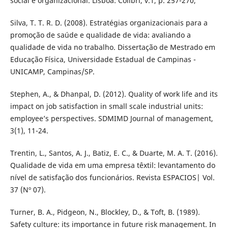
social e organizacional. Lisboa: Colibri, v.1, p. 257-270,
Silva, T. T. R. D. (2008). Estratégias organizacionais para a
promoção de saúde e qualidade de vida: avaliando a
qualidade de vida no trabalho. Dissertação de Mestrado em
Educação Física, Universidade Estadual de Campinas -
UNICAMP, Campinas/SP.
Stephen, A., & Dhanpal, D. (2012). Quality of work life and its
impact on job satisfaction in small scale industrial units:
employee’s perspectives. SDMIMD Journal of management,
3(1), 11-24.
Trentin, L., Santos, A. J., Batiz, E. C., & Duarte, M. A. T. (2016).
Qualidade de vida em uma empresa têxtil: levantamento do
nível de satisfação dos funcionários. Revista ESPACIOS| Vol.
37 (Nº 07).
Turner, B. A., Pidgeon, N., Blockley, D., & Toft, B. (1989).
Safety culture: its importance in future risk management. In