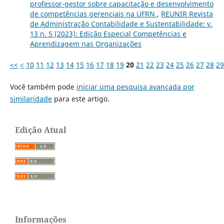
professor-gestor sobre capacitação e desenvolvimento
de competências gerenciais na UFRN
,
REUNIR Revista
de Administração Contabilidade e Sustentabilidade: v.
13 n. 5 (2023): Edição Especial Competências e
Aprendizagem nas Organizações
<<
<
10
11
12
13
14
15
16
17
18
19
20
21
22
23
24
25
26
27
28
29
Você também pode
iniciar uma pesquisa avançada por
similaridade
para este artigo.
Edição Atual
Informações