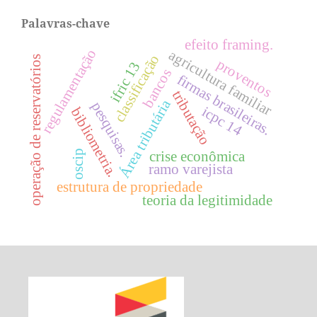
Palavras-chave
efeito framing.
regulamentação
agricultura familiar
classificação
operação de reservatórios
proventos
ifric 13
bancos
firmas brasileiras.
tributação
Área tributária
pesquisas.
icpc 14
bibliometria.
oscip
crise econômica
ramo varejista
estrutura de propriedade
teoria da legitimidade