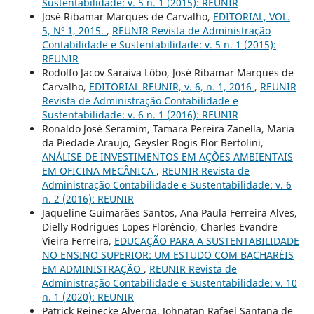
Sustentabilidade: v. 5 n. 1 (2015): REUNIR
José Ribamar Marques de Carvalho,
EDITORIAL, VOL.
5, Nº 1, 2015.
,
REUNIR Revista de Administração
Contabilidade e Sustentabilidade: v. 5 n. 1 (2015):
REUNIR
Rodolfo Jacov Saraiva Lôbo, José Ribamar Marques de
Carvalho,
EDITORIAL REUNIR, v. 6, n. 1, 2016
,
REUNIR
Revista de Administração Contabilidade e
Sustentabilidade: v. 6 n. 1 (2016): REUNIR
Ronaldo José Seramim, Tamara Pereira Zanella, Maria
da Piedade Araujo, Geysler Rogis Flor Bertolini,
ANÁLISE DE INVESTIMENTOS EM AÇÕES AMBIENTAIS
EM OFICINA MECÂNICA
,
REUNIR Revista de
Administração Contabilidade e Sustentabilidade: v. 6
n. 2 (2016): REUNIR
Jaqueline Guimarães Santos, Ana Paula Ferreira Alves,
Dielly Rodrigues Lopes Florêncio, Charles Evandre
Vieira Ferreira,
EDUCAÇÃO PARA A SUSTENTABILIDADE
NO ENSINO SUPERIOR: UM ESTUDO COM BACHARÉIS
EM ADMINISTRAÇÃO
,
REUNIR Revista de
Administração Contabilidade e Sustentabilidade: v. 10
n. 1 (2020): REUNIR
Patrick Reinecke Alverga, Johnatan Rafael Santana de