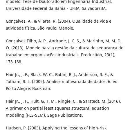
modelo. Tese de Doutorado em Engenharia Industrial,
Universidade Federal da Bahia - UFBA, Salvador/BA.
Gonçalves, A., & Vilarta, R. (2004). Qualidade de vida e
atividade física. São Paulo: Manole.
Gonçalves Filho, A. P., Andrade, J. C. S., & Marinho, M. M. D.
O. (2013). Modelo para a gestão da cultura de segurança do
trabalho em organizações industriais. Production, 23(1),
178-188.
Hair Jr., J. F., Black, W. C., Babin, B. J., Anderson, R. E., &
Tatham, R. L. (2009). Análise multivariada de dados. 6. ed.
Porto Alegre: Bookman.
Hair Jr., J. F., Hult, G. T. M., Ringle, C., & Sarstedt, M. (2016).
A primer on partial least squares structural equation
modeling (PLS-SEM). Sage Publications.
Hudson, P. (2003). Applying the lessons of high-risk