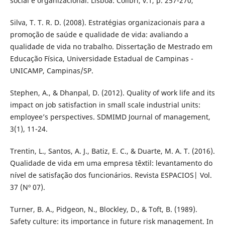
social e organizacional. Lisboa: Colibri, v.1, p. 257-270,
Silva, T. T. R. D. (2008). Estratégias organizacionais para a
promoção de saúde e qualidade de vida: avaliando a
qualidade de vida no trabalho. Dissertação de Mestrado em
Educação Física, Universidade Estadual de Campinas -
UNICAMP, Campinas/SP.
Stephen, A., & Dhanpal, D. (2012). Quality of work life and its
impact on job satisfaction in small scale industrial units:
employee’s perspectives. SDMIMD Journal of management,
3(1), 11-24.
Trentin, L., Santos, A. J., Batiz, E. C., & Duarte, M. A. T. (2016).
Qualidade de vida em uma empresa têxtil: levantamento do
nível de satisfação dos funcionários. Revista ESPACIOS| Vol.
37 (Nº 07).
Turner, B. A., Pidgeon, N., Blockley, D., & Toft, B. (1989).
Safety culture: its importance in future risk management. In