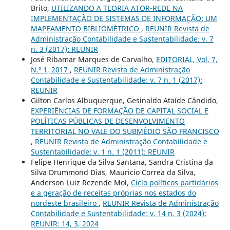
Brito,
UTILIZANDO A TEORIA ATOR-REDE NA
IMPLEMENTAÇÃO DE SISTEMAS DE INFORMAÇÃO: UM
MAPEAMENTO BIBLIOMÉTRICO
,
REUNIR Revista de
Administração Contabilidade e Sustentabilidade: v. 7
n. 3 (2017): REUNIR
José Ribamar Marques de Carvalho,
EDITORIAL, Vol. 7,
N.º 1, 2017
,
REUNIR Revista de Administração
Contabilidade e Sustentabilidade: v. 7 n. 1 (2017):
REUNIR
Gilton Carlos Albuquerque, Gesinaldo Ataíde Cândido,
EXPERIÊNCIAS DE FORMAÇÃO DE CAPITAL SOCIAL E
POLÍTICAS PÚBLICAS DE DESENVOLVIMENTO
TERRITORIAL NO VALE DO SUBMÉDIO SÃO FRANCISCO
,
REUNIR Revista de Administração Contabilidade e
Sustentabilidade: v. 1 n. 1 (2011): REUNIR
Felipe Henrique da Silva Santana, Sandra Cristina da
Silva Drummond Dias, Mauricio Correa da Silva,
Anderson Luiz Rezende Mol,
Ciclo políticos partidários
e a geração de receitas próprias nos estados do
nordeste brasileiro
,
REUNIR Revista de Administração
Contabilidade e Sustentabilidade: v. 14 n. 3 (2024):
REUNIR: 14, 3, 2024