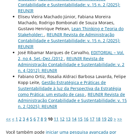
Contabilidade e Sustentabilidade: v. 15 n. 2 (2025):
REUNIR
Eliseu Vieira Machado Júnior, Fabiana Moreira
Machado, Rodrigo Bombonati de Souza Moraes,
Gustavo Henrique Petean,
Lean Thinking e Teoria do
Stakeholder:
,
REUNIR Revista de Administração
Contabilidade e Sustentabilidade: v. 15 n. 2 (2025):
REUNIR
José Ribamar Marques de Carvalho,
EDITORIAL – Vol.
2, no 4, Set.-Dez./2012
,
REUNIR Revista de
Administração Contabilidade e Sustentabilidade: v. 2
n. 4 (2012): REUNIR
Fabiano Ortiz, Rosalia Aldraci Barbosa Lavarda, Felipe
Kopp Leite,
Gestão Estratégica e Práticas de
Sustentabilidade à luz da Perspectiva da Estratégia
como Prática: um estudo de caso
,
REUNIR Revista de
Administração Contabilidade e Sustentabilidade: v. 15
n. 2 (2025): REUNIR
<<
<
1
2
3
4
5
6
7
8
9
10
11
12
13
14
15
16
17
18
19
20
>
>>
Você também pode
iniciar uma pesquisa avançada por