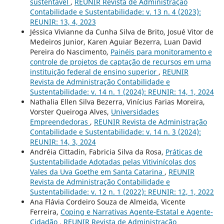
sustentável
,
REUNIR Revista de Administração
Contabilidade e Sustentabilidade: v. 13 n. 4 (2023):
REUNIR: 13, 4, 2023
Jéssica Vivianne da Cunha Silva de Brito, Josué Vitor de
Medeiros Junior, Karen Aguiar Bezerra, Luan David
Pereira do Nascimento,
Painéis para monitoramento e
controle de projetos de captação de recursos em uma
instituição federal de ensino superior
,
REUNIR
Revista de Administração Contabilidade e
Sustentabilidade: v. 14 n. 1 (2024): REUNIR: 14, 1, 2024
Nathalia Ellen Silva Bezerra, Vinícius Farias Moreira,
Vorster Queiroga Alves,
Universidades
Empreendedoras
,
REUNIR Revista de Administração
Contabilidade e Sustentabilidade: v. 14 n. 3 (2024):
REUNIR: 14, 3, 2024
Andréia Cittadin, Fabricia Silva da Rosa,
Práticas de
Sustentabilidade Adotadas pelas Vitivinícolas dos
Vales da Uva Goethe em Santa Catarina
,
REUNIR
Revista de Administração Contabilidade e
Sustentabilidade: v. 12 n. 1 (2022): REUNIR: 12, 1, 2022
Ana Flávia Cordeiro Souza de Almeida, Vicente
Ferreira,
Coping e Narrativas Agente-Estatal e Agente-
Cidadão
,
REUNIR Revista de Administração