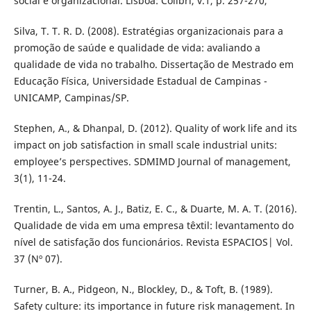
social e organizacional. Lisboa: Colibri, v.1, p. 257-270,
Silva, T. T. R. D. (2008). Estratégias organizacionais para a
promoção de saúde e qualidade de vida: avaliando a
qualidade de vida no trabalho. Dissertação de Mestrado em
Educação Física, Universidade Estadual de Campinas -
UNICAMP, Campinas/SP.
Stephen, A., & Dhanpal, D. (2012). Quality of work life and its
impact on job satisfaction in small scale industrial units:
employee’s perspectives. SDMIMD Journal of management,
3(1), 11-24.
Trentin, L., Santos, A. J., Batiz, E. C., & Duarte, M. A. T. (2016).
Qualidade de vida em uma empresa têxtil: levantamento do
nível de satisfação dos funcionários. Revista ESPACIOS| Vol.
37 (Nº 07).
Turner, B. A., Pidgeon, N., Blockley, D., & Toft, B. (1989).
Safety culture: its importance in future risk management. In