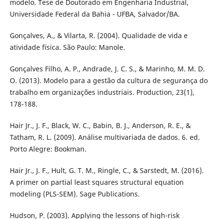
modelo. Tese de Doutorado em Engenharia Industrial,
Universidade Federal da Bahia - UFBA, Salvador/BA.
Gonçalves, A., & Vilarta, R. (2004). Qualidade de vida e
atividade física. São Paulo: Manole.
Gonçalves Filho, A. P., Andrade, J. C. S., & Marinho, M. M. D.
O. (2013). Modelo para a gestão da cultura de segurança do
trabalho em organizações industriais. Production, 23(1),
178-188.
Hair Jr., J. F., Black, W. C., Babin, B. J., Anderson, R. E., &
Tatham, R. L. (2009). Análise multivariada de dados. 6. ed.
Porto Alegre: Bookman.
Hair Jr., J. F., Hult, G. T. M., Ringle, C., & Sarstedt, M. (2016).
A primer on partial least squares structural equation
modeling (PLS-SEM). Sage Publications.
Hudson, P. (2003). Applying the lessons of high-risk