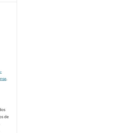
e
a
-
ense
.
ados
os de
m
o