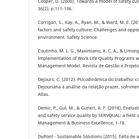
Cooper, D. (2000). Towards a model of safety cul
36(2), p.111-136.
Corrigan, S., Kay, A., Ryan, M., & Ward, M. E. (2
factors and safety culture: Challenges and oppor
environment. Safety Science.
Coutinho, M. L. G., Maximiano, A. C. A., & Limong
Implementation of Work Life Quality Programs w
Management Model. Revista de Gestão e Projetos
Dejours, C. (2012). Psicodinâmica do trabalho: c
Dejouriana à análise da relação prazer, sofrimen
Atlas.
Demir, P., Gul, M., & Guneri, A. F. (2018). Evalu
and safety service quality by SERVQUAL: a field s
Management & Business Excellence, 1-18.
DuPont - Sustainable Solutions (2015). Falta de 