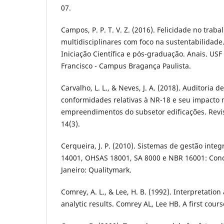
07.
Campos, P. P. T. V. Z. (2016). Felicidade no traba
multidisciplinares com foco na sustentabilidade.
Iniciação Científica e pós-graduação. Anais. US
Francisco - Campus Bragança Paulista.
Carvalho, L. L., & Neves, J. A. (2018). Auditoria 
conformidades relativas à NR-18 e seu impacto 
empreendimentos do subsetor edificações. Revis
14(3).
Cerqueira, J. P. (2010). Sistemas de gestão inte
14001, OHSAS 18001, SA 8000 e NBR 16001: Conce
Janeiro: Qualitymark.
Comrey, A. L., & Lee, H. B. (1992). Interpretation
analytic results. Comrey AL, Lee HB. A first course