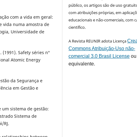
público, os artigos são de uso gratuit
com atribuições próprias, em aplicaç
sfação com a vida em geral:
educacionais e não-comerciais, com c
de vida numa amostra de
científico.
ogia, Universidade de
A Revista REUNIR adota Licença
Crea
Commons Atribuição-Uso não-
 (1991). Safety séries n°
comercial 3.0 Brasil License
ou
tional Atomic Energy
equivalente.
 Gestão da Segurança e
elência em Gestão e
e um sistema de gestão:
strado Sistema de
i/RJ.
e relationships between