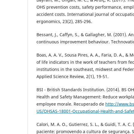
OHS prevention costs, safety performance, empl
accident costs. International journal of occupati
ergonomics, 23(2), 285-296.
Bessant, J., Caffyn, S., & Gallagher, M. (2001). A
continuous improvement behaviour. Technovation
Boas, A. A. V., Sousa Pires, A. A., Faria, D. A., & 
of life indicators in the work of teachers from f
institutions in the southeast, midwest and Federa
Applied Science Review, 2(1), 19-51.
BSI - British Standards Institution. (2014). BS 
Health and Safety Management: Reduce workpla
employee morale. Recuperado de
http://www.b
US/OHSAS-18001-Occupational-Health-and-Safe
Calori, M. A. O., Gutierrez, S. L., & Guidi, T. A. 
paciente: promovendo a cultura de segurança. S