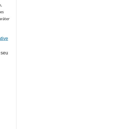
o,
ões
aráter
tive
 seu