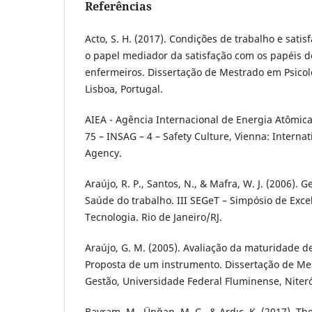
Referências
Acto, S. H. (2017). Condições de trabalho e sati
o papel mediador da satisfação com os papéis 
enfermeiros. Dissertação de Mestrado em Psicol
Lisboa, Portugal.
AIEA - Agência Internacional de Energia Atômica.
75 – INSAG – 4 – Safety Culture, Vienna: Interna
Agency.
Araújo, R. P., Santos, N., & Mafra, W. J. (2006).
Saúde do trabalho. III SEGeT – Simpósio de Exc
Tecnologia. Rio de Janeiro/RJ.
Araújo, G. M. (2005). Avaliação da maturidade d
Proposta de um instrumento. Dissertação de Me
Gestão, Universidade Federal Fluminense, Niteró
Bayram, M., Ünğan, M. C., & Ardıç, K. (2017). Th