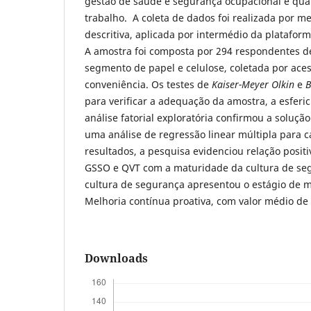
gestão de saúde e segurança ocupacional e qua
trabalho. A coleta de dados foi realizada por 
descritiva, aplicada por intermédio da plataforma
A amostra foi composta por 294 respondentes 
segmento de papel e celulose, coletada por aces
conveniência. Os testes de
Kaiser-Meyer Olkin
e
B
para verificar a adequação da amostra, a esferi
análise fatorial exploratória confirmou a solução
uma análise de regressão linear múltipla para
resultados, a pesquisa evidenciou relação positi
GSSO e QVT com a maturidade da cultura de se
cultura de segurança apresentou o estágio de m
Melhoria contínua proativa, com valor médio de 
Downloads