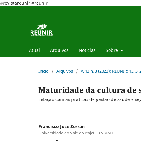
#revistareunir #reunir
Atual
Arquivos
Notícias
Sobre
Início
/
Arquivos
/
v. 13 n. 3 (2023): REUNIR: 13, 3,
Maturidade da cultura de 
relação com as práticas de gestão de saúde e s
Francisco José Serran
Universidade do Vale do Itajaí - UNIVALI