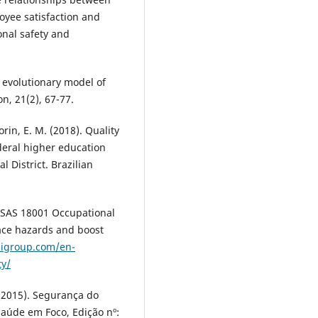
oyee satisfaction and
onal safety and
n evolutionary model of
, 21(2), 67-77.
Morin, E. M. (2018). Quality
ederal higher education
l District. Brazilian
OHSAS 18001 Occupational
ce hazards and boost
sigroup.com/en-
ty/
C. (2015). Segurança do
aúde em Foco, Edição nº: