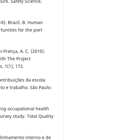
ture. Safety Science,
018). Brazil, B. Human
tunities for the port
i-França, A. C. (2010).
ith The Project
, 1(1), 172.
ontribuições da escola
to e trabalho. São Paulo:
ating occupational health
urvey study. Total Quality
alinhamento interno e de