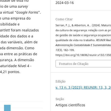
lidade de vida no
2024-03-16
meio de uma
survey
 virtual “
Google Forms
”.
de uma empresa do
Como Citar
sibilidade e
Serran, F. J., & Alberton, A. . (2024). Matur
artlett
foram realizados
da cultura de segurança: relação com as pr
de gestão de saúde e segurança ocupacion
cidade dos dados e a
qualidade de vida no trabalho.
REUNIR Revi
 das variáveis, além de
Administração Contabilidade E Sustentabilida
 cada dimensão. Como
13
(3), 182–199.
va entre as práticas de
https://doi.org/10.18696/reunir.v13i3.135
gurança. A dimensão
Fomatos de Citação
aturidade Nível 4 -
4,21 pontos.
Edição
v. 13 n. 3 (2023): REUNIR: 13, 3, 
Seção
Artigos científicos