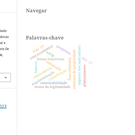
Navegar
idade
Palavras-chave
áticas
al e
icpc 14
crise econômica
pesquisas.
impacto nos indicadores.
sta De
estrutura de propriedade
oscip
de
,
ifric 13
firmas brasileiras.
Área tributária
tributação
bancos
planejamento
0
bibliometria.
classificação
regulamentação
sustentabilidade
teoria da legitimidade
2023