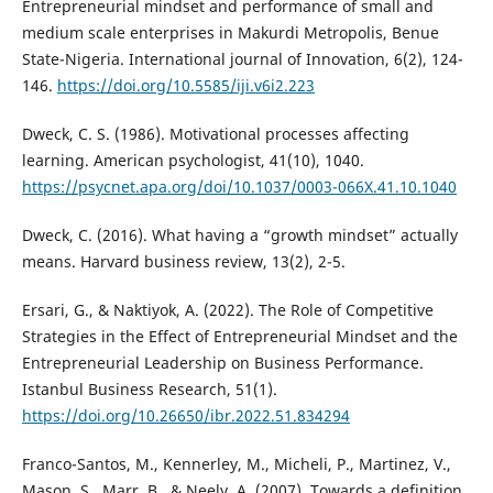
Entrepreneurial mindset and performance of small and
medium scale enterprises in Makurdi Metropolis, Benue
State-Nigeria. International journal of Innovation, 6(2), 124-
146.
https://doi.org/10.5585/iji.v6i2.223
Dweck, C. S. (1986). Motivational processes affecting
learning. American psychologist, 41(10), 1040.
https://psycnet.apa.org/doi/10.1037/0003-066X.41.10.1040
Dweck, C. (2016). What having a “growth mindset” actually
means. Harvard business review, 13(2), 2-5.
Ersari, G., & Naktiyok, A. (2022). The Role of Competitive
Strategies in the Effect of Entrepreneurial Mindset and the
Entrepreneurial Leadership on Business Performance.
Istanbul Business Research, 51(1).
https://doi.org/10.26650/ibr.2022.51.834294
Franco-Santos, M., Kennerley, M., Micheli, P., Martinez, V.,
Mason, S., Marr, B., & Neely, A. (2007). Towards a definition