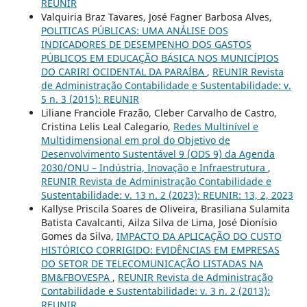
REUNIR
Valquiria Braz Tavares, José Fagner Barbosa Alves,
POLITICAS PÚBLICAS: UMA ANÁLISE DOS
INDICADORES DE DESEMPENHO DOS GASTOS
PÚBLICOS EM EDUCAÇÃO BÁSICA NOS MUNICÍPIOS
DO CARIRI OCIDENTAL DA PARAÍBA
,
REUNIR Revista
de Administração Contabilidade e Sustentabilidade: v.
5 n. 3 (2015): REUNIR
Liliane Franciole Frazão, Cleber Carvalho de Castro,
Cristina Lelis Leal Calegario,
Redes Multinível e
Multidimensional em prol do Objetivo de
Desenvolvimento Sustentável 9 (ODS 9) da Agenda
2030/ONU – Indústria, Inovação e Infraestrutura
,
REUNIR Revista de Administração Contabilidade e
Sustentabilidade: v. 13 n. 2 (2023): REUNIR: 13, 2, 2023
Kallyse Priscila Soares de Oliveira, Brasiliana Sulamita
Batista Cavalcanti, Ailza Silva de Lima, José Dionísio
Gomes da Silva,
IMPACTO DA APLICAÇÃO DO CUSTO
HISTÓRICO CORRIGIDO: EVIDÊNCIAS EM EMPRESAS
DO SETOR DE TELECOMUNICAÇÃO LISTADAS NA
BM&FBOVESPA
,
REUNIR Revista de Administração
Contabilidade e Sustentabilidade: v. 3 n. 2 (2013):
REUNIR