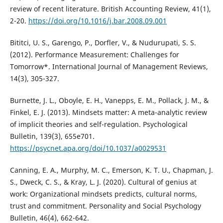
review of recent literature. British Accounting Review, 41(1),
2-20.
https://doi.org/10.1016/j.bar.2008.09.001
Bititci, U. S., Garengo, P., Dorfler, V., & Nudurupati, S. S.
(2012). Performance Measurement: Challenges for
Tomorrow*. International Journal of Management Reviews,
14(3), 305-327.
Burnette, J. L., Oboyle, E. H., Vanepps, E. M., Pollack, J. M., &
Finkel, E. J. (2013). Mindsets matter: A meta-analytic review
of implicit theories and self-regulation. Psychological
Bulletin, 139(3), 655e701.
https://psycnet.apa.org/doi/10.1037/a0029531
Canning, E. A., Murphy, M. C., Emerson, K. T. U., Chapman, J.
S., Dweck, C. S., & Kray, L. J. (2020). Cultural of genius at
work: Organizational mindsets predicts, cultural norms,
trust and commitment. Personality and Social Psychology
Bulletin, 46(4), 662-642.