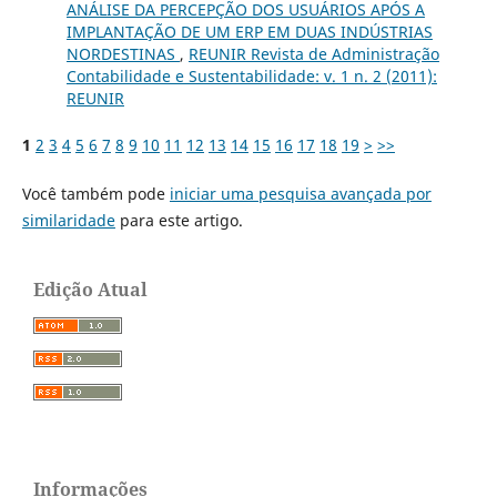
ANÁLISE DA PERCEPÇÃO DOS USUÁRIOS APÓS A
IMPLANTAÇÃO DE UM ERP EM DUAS INDÚSTRIAS
NORDESTINAS
,
REUNIR Revista de Administração
Contabilidade e Sustentabilidade: v. 1 n. 2 (2011):
REUNIR
1
2
3
4
5
6
7
8
9
10
11
12
13
14
15
16
17
18
19
>
>>
Você também pode
iniciar uma pesquisa avançada por
similaridade
para este artigo.
Edição Atual
Informações